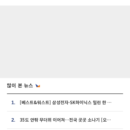
많이 본 뉴스
[베스트&워스트] 삼성전자·SK하이닉스 밀린 한 주…상상인증권은 85% 급등
1.
35도 안팎 무더위 이어져…전국 곳곳 소나기 [오늘 날씨]
2.