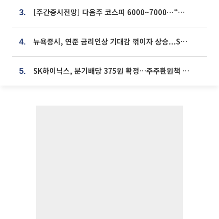
[주간증시전망] 다음주 코스피 6000~7000⋯“外人 수급은 정책이 변수”
3.
뉴욕증시, 연준 금리인상 기대감 꺾이자 상승...S&P500 사상 최고치 [종합]
4.
SK하이닉스, 분기배당 375원 확정…주주환원책 9월로 앞당겨 발표
5.