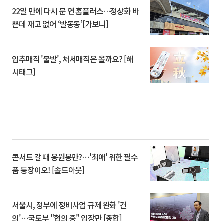
22일 만에 다시 문 연 홈플러스…정상화 바
쁜데 재고 없어 ‘발동동’[가보니]
입추매직 '불발', 처서매직은 올까요? [해
시태그]
콘서트 갈 때 응원봉만?⋯'최애' 위한 필수
품 등장이오! [솔드아웃]
서울시, 정부에 정비사업 규제 완화 '건
의'⋯국토부 "협의 중" 입장만 [종합]