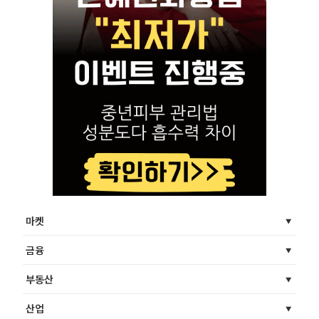
마켓
금융
부동산
산업