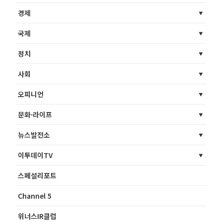
경제
국제
정치
사회
오피니언
문화·라이프
뉴스발전소
이투데이TV
스페셜리포트
Channel 5
위너스IR클럽