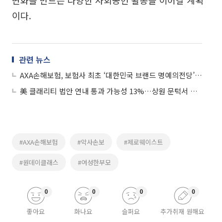
변화를 만드는 다양한 사회공헌 활동을 이어갈 계획
이다.
관련 뉴스
AXA손해보험, 보험사 최초 ‘대한민국 브랜드 명예의전당’ 4년 연속 1위
美 클래리티 법안 연내 통과 가능성 13%…상원 문턱서 제동
#AXA손해보험
#악사손보
#제로웨이스트
#원데이클래스
#여성한부모
0
0
0
0
좋아요
화나요
슬퍼요
추가취재 원해요