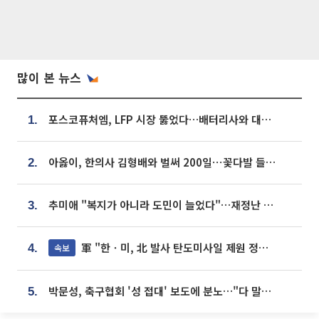
많이 본 뉴스
포스코퓨처엠, LFP 시장 뚫었다…배터리사와 대규모 장기 공급 합의
1.
아옳이, 한의사 김형배와 벌써 200일⋯꽃다발 들고 "프러포즈 아냐"
2.
추미애 "복지가 아니라 도민이 늘었다"…재정난 책임론 정면돌파
3.
軍 "한ㆍ미, 北 발사 탄도미사일 제원 정밀분석 중"
속보
4.
박문성, 축구협회 '성 접대' 보도에 분노…"다 말아먹으려고 작정했나"
5.