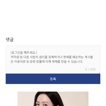
댓글
0 / 300