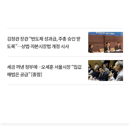
김정관 장관 “반도체 성과급, 주총 승인 받
도록”…상법·자본시장법 개정 시사
세금 꺼낸 정부에…오세훈 서울시장 “집값
해법은 공급” [종합]