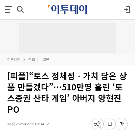
이투데이
산업
일반
[피플]“토스 정체성ㆍ가치 담은 상
품 만들겠다”⋯510만명 홀린 ‘토
스증권 산타 게임’ 아버지 양현진
PO
수정 2026-02-25 08:34