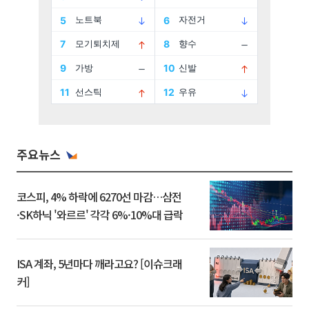
주요뉴스
코스피, 4% 하락에 6270선 마감…삼전
·SK하닉 '와르르' 각각 6%·10%대 급락
ISA 계좌, 5년마다 깨라고요? [이슈크래
커]