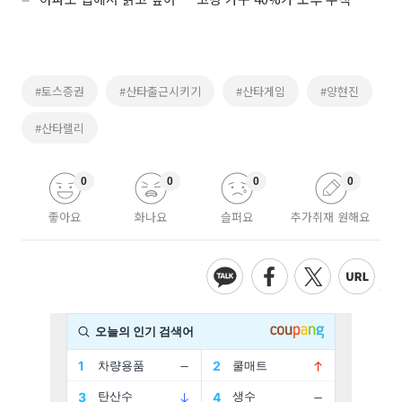
#토스증권
#산타출근시키기
#산타게임
#양현진
#산타랠리
0
0
0
0
좋아요
화나요
슬퍼요
추가취재 원해요