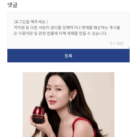
댓글
0 / 300