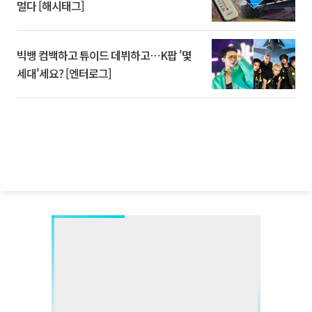
멀다 [해시태그]
빅뱅 컴백하고 튜이드 데뷔하고⋯K팝 '몇
세대'세요? [엔터로그]