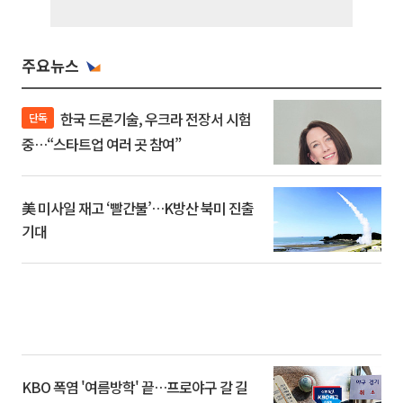
주요뉴스
한국 드론기술, 우크라 전장서 시험
단독
중…“스타트업 여러 곳 참여”
美 미사일 재고 ‘빨간불’…K방산 북미 진출
기대
KBO 폭염 '여름방학' 끝…프로야구 갈 길