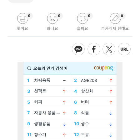
0
0
0
0
좋아요
화나요
슬퍼요
추가취재 원해요