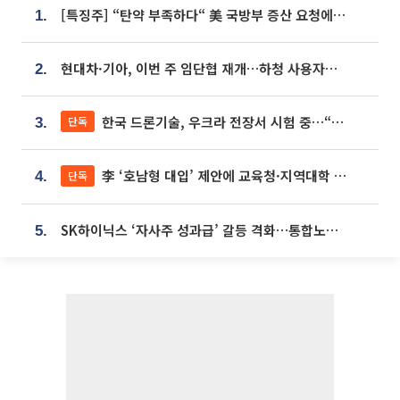
[특징주] “탄약 부족하다“ 美 국방부 증산 요청에⋯국내 방산주 급등세
1.
현대차·기아, 이번 주 임단협 재개…하청 사용자성 재심도 ‘변수’
2.
한국 드론기술, 우크라 전장서 시험 중…“스타트업 여러 곳 참여”
단독
3.
李 ‘호남형 대입’ 제안에 교육청·지역대학 서·논술형 입시 연계 '착수'
단독
4.
SK하이닉스 ‘자사주 성과급’ 갈등 격화…통합노조 출범 움직임
5.