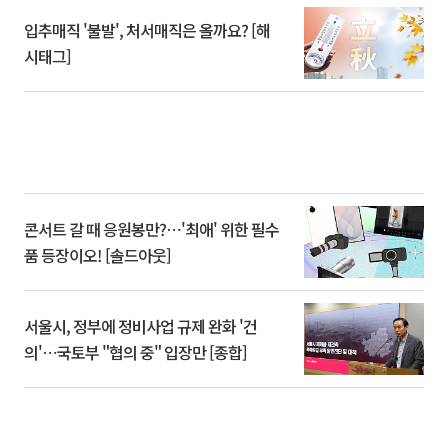
입추매직 '불발', 처서매직은 올까요? [해
시태그]
콘서트 갈 때 응원봉만?⋯'최애' 위한 필수
품 등장이오! [솔드아웃]
서울시, 정부에 정비사업 규제 완화 '건
의'⋯국토부 "협의 중" 입장만 [종합]