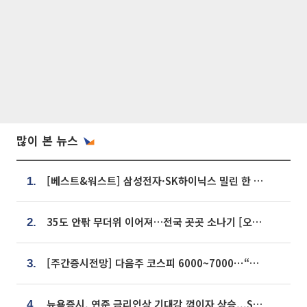
많이 본 뉴스
[베스트&워스트] 삼성전자·SK하이닉스 밀린 한 주…상상인증권은 85% 급등
1.
35도 안팎 무더위 이어져…전국 곳곳 소나기 [오늘 날씨]
2.
[주간증시전망] 다음주 코스피 6000~7000⋯“外人 수급은 정책이 변수”
3.
뉴욕증시, 연준 금리인상 기대감 꺾이자 상승...S&P500 사상 최고치 [종합]
4.