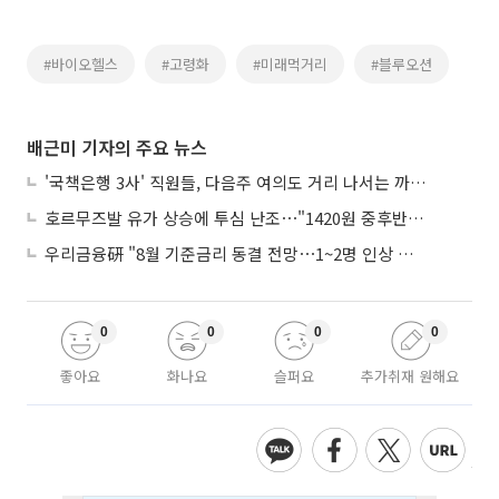
#바이오헬스
#고령화
#미래먹거리
#블루오션
배근미 기자의 주요 뉴스
'국책은행 3사' 직원들, 다음주 여의도 거리 나서는 까닭은
호르무즈발 유가 상승에 투심 난조⋯"1420원 중후반 등락"
우리금융硏 "8월 기준금리 동결 전망⋯1~2명 인상 소수의견 낼 것"
0
0
0
0
좋아요
화나요
슬퍼요
추가취재 원해요