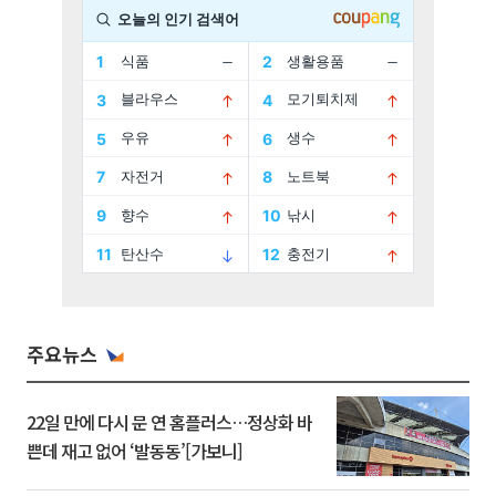
주요뉴스
22일 만에 다시 문 연 홈플러스…정상화 바
쁜데 재고 없어 ‘발동동’[가보니]