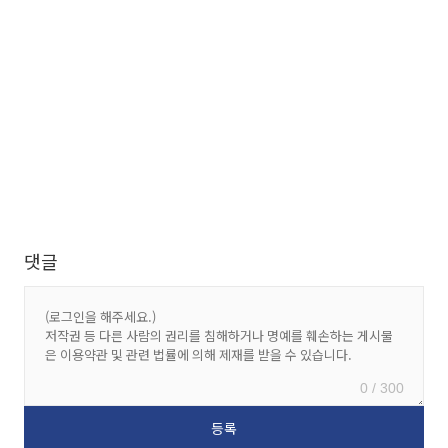
댓글
0 / 300