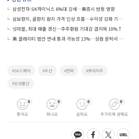
삼성전자·SK하이닉스 6%대 강세…美증시 반등 영향
삼보판지, 골판지 원지 가격 인상 흐름…수익성 강화 기대감에 상승세
넷마블, 최대 매출 경신⋯주주환원 기대감 겹치며 10%↑
美 클래리티 법안 연내 통과 가능성 13%…상원 문턱서 제동
#SK스퀘어
#두산
#한화
#롯데지주
#삼성물산
0
0
0
0
좋아요
화나요
슬퍼요
추가취재 원해요