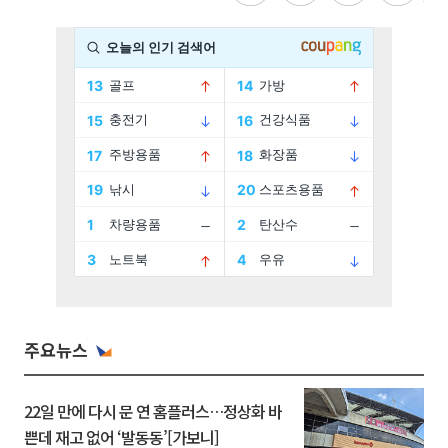
주요뉴스
22일 만에 다시 문 연 홈플러스…정상화 바
쁜데 재고 없어 ‘발동동’[가보니]