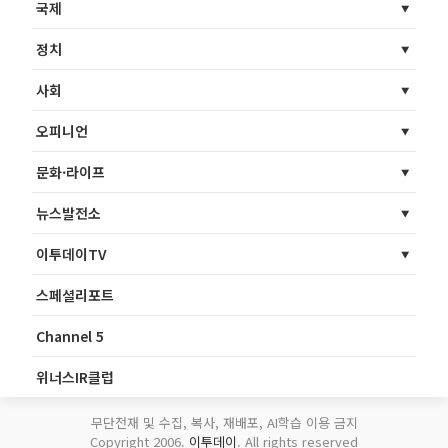
국제
정치
사회
오피니언
문화·라이프
뉴스발전소
이투데이TV
스페셜리포트
Channel 5
위너스IR클럽
무단전재 및 수집, 복사, 재배포, AI학습 이용 금지
Copyright 2006.
이투데이
. All rights reserved