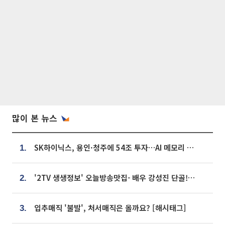
많이 본 뉴스
SK하이닉스, 용인·청주에 54조 투자…AI 메모리 생산기지 키운다
1.
'2TV 생생정보' 오늘방송맛집- 배우 강성진 단골! 쌀국수ㆍ푸팟퐁 커리 맛집 '블○○○'
2.
입추매직 '불발', 처서매직은 올까요? [해시태그]
3.