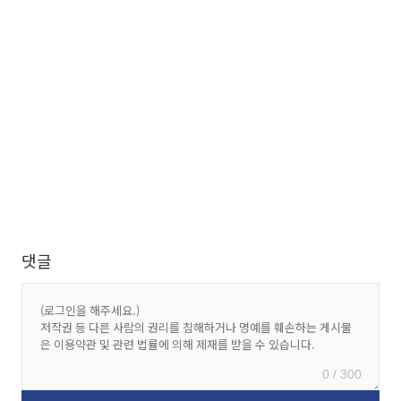
댓글
0 / 300