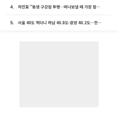
차인표 "동생 구강암 투병…떠나보낼 때 가장 힘들었다”
4.
서울 40도 찍더니 하남 40.8도·광양 40.2도…전국 '펄펄'
5.