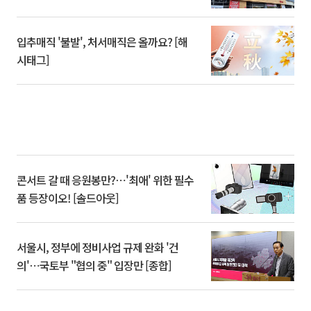
입추매직 '불발', 처서매직은 올까요? [해
시태그]
콘서트 갈 때 응원봉만?⋯'최애' 위한 필수
품 등장이오! [솔드아웃]
서울시, 정부에 정비사업 규제 완화 '건
의'⋯국토부 "협의 중" 입장만 [종합]