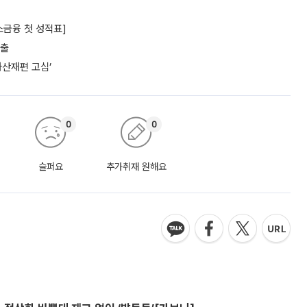
소금융 첫 성적표]
대출
자산재편 고심’
0
0
슬퍼요
추가취재 원해요