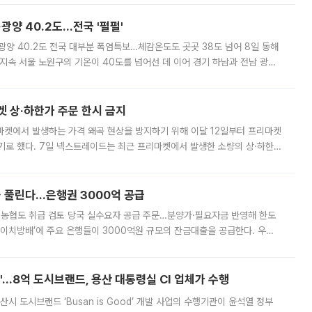
·광양 40.2도…전국 '펄펄'
·광양 40.2도 전국 대부분 폭염특보…체감온도도 곳곳 38도 넘어 8일 동해
지속 서울 노원구의 기온이 40도를 넘어선 데 이어 경기 하남과 전남 광양
. 전국 대부분 지역에 폭염특보가 내려진 가운데 곳곳에서 39~40도 안팎
켓 상·하한가 주문 한시 금지
마켓에서 발생하는 가격 왜곡 현상을 방지하기 위해 이달 12일부터 프리마켓
기로 했다. 7일 넥스트레이드는 최근 프리마켓에서 발생한 소량의 상·하한
, 주문 오류로 인한 가격 급등락을 최소화하기 위한 비상 대응방안을 발표
 풀린다…은행권 3000억 공급
리·농협도 취급 검토 당국 실수요자 공급 주문…분양가·필요자금 반영해 한도
에이치방배’에 주요 은행들이 3000억원 규모의 잔금대출을 공급한다. 우리
하고 있어 향후 공급 규모가 늘어날 전망이다. 7일 금융권에 따르면 KB국
od'…8억 도시브랜드, 용산 대통령실 CI 업체가 수행
시 도시브랜드 ‘Busan is Good’ 개발 사업의 수행기관이 윤석열 정부