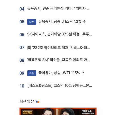
뉴욕증시, 연준 금리인상 기대감 꺾이자 상승...S&P500 사상 최고치 [종합]
04
뉴욕증시, 상승...나스닥 1.3% ↑
05
속보
SK하이닉스, 분기배당 375원 확정…주주환원책 9월로 앞당겨 발표
06
07
美 ‘232조 하이브리드 제재’ 임박…K-태양광, 불확실성 털고 날개 다나
'국책은행 3사' 직원들, 다음주 여의도 거리 나서는 까닭은
08
국제유가, 상승...WTI 1.15% ↑
09
속보
[베스트&워스트] 코스닥 10% 급반등…본느, 최대주주 변경 기대에 270% 폭등
10
최신 영상