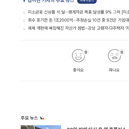
김이현 기자의 주요 뉴스
자세히보기
미소금융 신상품 석 달⋯생계자금 목표 달성률 9% 그쳐 [미
회수 포기한 돈 1조2000억⋯추정손실 10건 중 8건은 기업
세제 개편에 복잡해진 자산가 셈법⋯강남 고령자·다주택자 ‘
0
0
좋아요
화나요
주요 뉴스