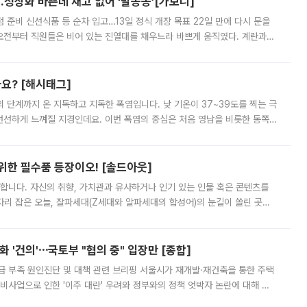
…정상화 바쁜데 재고 없어 ‘발동동’[가보니]
준비 신선식품 등 순차 입고…13일 정식 개장 목표 22일 만에 다시 문을
오전부터 직원들은 비어 있는 진열대를 채우느라 바쁘게 움직였다. 계란과
리를 잡기 시작했지만, 매장 곳곳엔 여전히 텅 빈 매대가 먼저 눈에 들어왔
까요? [해시태그]
’의 단계까지 온 지독하고 지독한 폭염입니다. 낮 기온이 37~39도를 찍는 극
 선선하게 느껴질 지경인데요. 이번 폭염의 중심은 처음 영남을 비롯한 동쪽
 북서풍이 산맥을 넘어 영남 쪽으로 내려오면서 뜨겁고 건조해졌는데요.
 위한 필수품 등장이오! [솔드아웃]
합니다. 자신의 취향, 가치관과 유사하거나 인기 있는 인물 혹은 콘텐츠를
'가 자리 잡은 오늘, 잘파세대(Z세대와 알파세대의 합성어)의 눈길이 쏠린 곳은
리는 공연장. 응원봉만큼이나 눈에 띄는 게 있습니다. 공연이 시작되기
 '건의'⋯국토부 "협의 중" 입장만 [종합]
급 부족 원인진단 및 대책 관련 브리핑 서울시가 재개발·재건축을 통한 주택
비사업으로 인한 '이주 대란' 우려와 정부와의 정책 엇박자 논란에 대해 정
실장은 2031년까지 31만 가구 착공 목표에 차질이 없다는 입장이나,