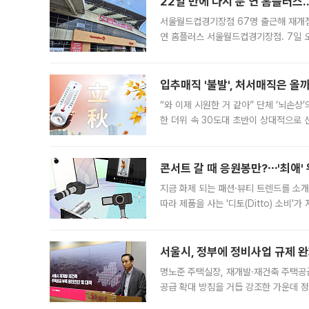
22일 만에 다시 문 연 홈플러스
서울월드컵경기장점 67명 출근해 재개점 
연 홈플러스 서울월드컵경기장점. 7일 
우유, 과일 같은 신선식품이 차근차근 자
입추매직 '불발', 처서매직은 올
“와 이제 시원한 거 같아” 단체 ‘뇌손상
한 더위 속 30도대 초반이 상대적으로
지역에 있었습니다. 7월 말에는 서풍과
콘서트 갈 때 응원봉만?⋯'최애'
지금 화제 되는 패션·뷰티 트렌드를 소개
따라 제품을 사는 '디토(Ditto) 소비
어디일까요? 아이돌 콘서트 시작을 기다
서울시, 정부에 정비사업 규제 완화
명노준 주택실장, 재개발·재건축 주택공
공급 확대 방침을 거듭 강조한 가운데 정
면 반박하고 나섰다. 명노준 서울시 주택