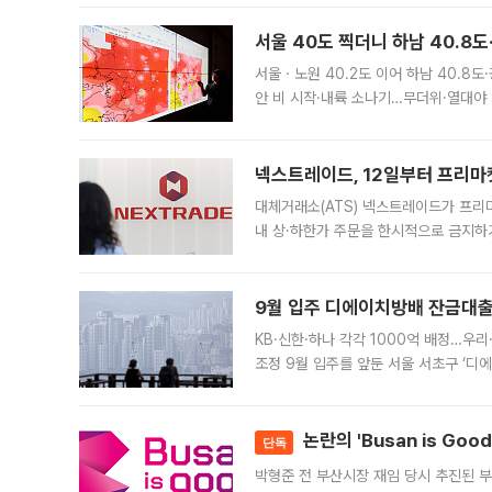
서울 40도 찍더니 하남 40.8도
서울ㆍ노원 40.2도 이어 하남 40.8도
안 비 시작·내륙 소나기…무더위·열대야 
에서도 40도를 웃도는 기온이 관측됐다
의 극심한
넥스트레이드, 12일부터 프리마
대체거래소(ATS) 넥스트레이드가 프리
내 상·하한가 주문을 한시적으로 금지하
가 체결 사례와 관련해 설명자료를 내고
9월 입주 디에이치방배 잔금대출
KB·신한·하나 각각 1000억 배정…우
조정 9월 입주를 앞둔 서울 서초구 ‘디
은행과 NH농협은행도 대출 취급을 검토
민은행
논란의 'Busan is Go
단독
박형준 전 부산시장 재임 당시 추진된 부산