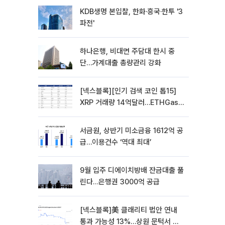
KDB생명 본입찰, 한화·흥국·한투 '3
파전'
하나은행, 비대면 주담대 한시 중
단…가계대출 총량관리 강화
[넥스블록][인기 검색 코인 톱15]
XRP 거래량 14억달러…ETHGas
급등·Bless 급락…고변동 알트 부각
서금원, 상반기 미소금융 1612억 공
급…이용건수 ‘역대 최대’
9월 입주 디에이치방배 잔금대출 풀
린다…은행권 3000억 공급
[넥스블록]美 클래리티 법안 연내
통과 가능성 13%…상원 문턱서 제