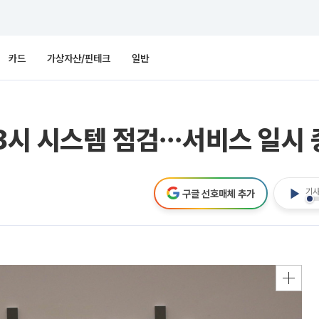
카드
가상자산/핀테크
일반
~8시 시스템 점검⋯서비스 일시
기사
구글 선호매체 추가