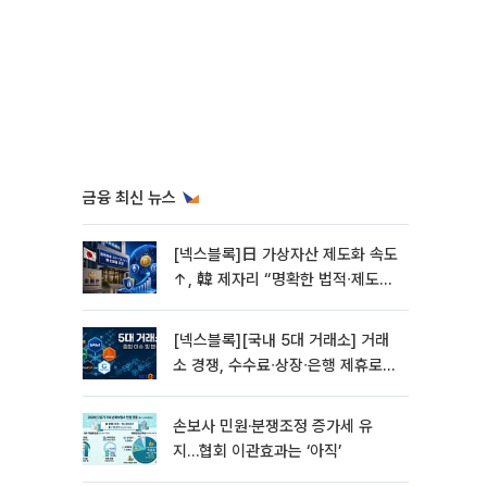
금융 최신 뉴스
[넥스블록]日 가상자산 제도화 속도
↑, 韓 제자리 “명확한 법적∙제도적
기반 마련 시급”
[넥스블록][국내 5대 거래소] 거래
소 경쟁, 수수료∙상장∙은행 제휴로
옮겨 붙었다
손보사 민원·분쟁조정 증가세 유
지…협회 이관효과는 ‘아직’