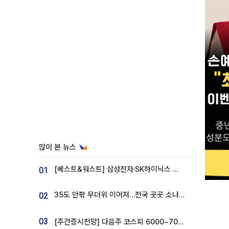
많이 본 뉴스
[베스트&워스트] 삼성전자·SK하이닉스 밀린 한 주…상상인증권은 85% 급등
01
35도 안팎 무더위 이어져…전국 곳곳 소나기 [오늘 날씨]
02
03
[주간증시전망] 다음주 코스피 6000~7000⋯“外人 수급은 정책이 변수”