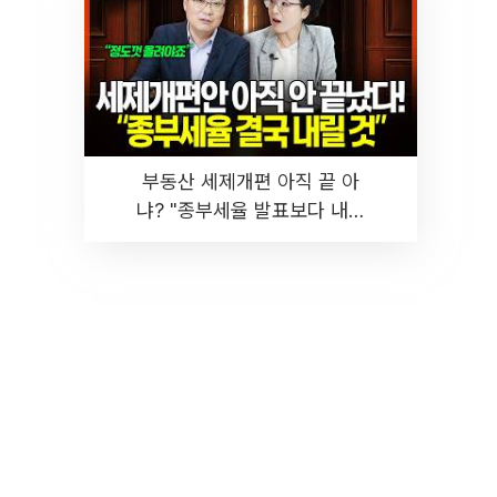
부동산 세제개편 아직 끝 아
냐? "종부세율 발표보다 내릴
것" 장기거주·양도세 전망 I 집
땅지성 I 김인만, 진미윤