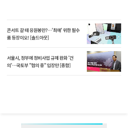
콘서트 갈 때 응원봉만?⋯'최애' 위한 필수
품 등장이오! [솔드아웃]
서울시, 정부에 정비사업 규제 완화 '건
의'⋯국토부 "협의 중" 입장만 [종합]