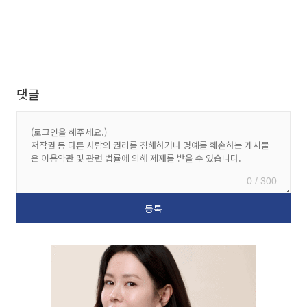
댓글
0 / 300