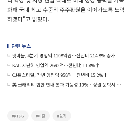
리 확장 및 시장 진입 확대로 미래 성장 동력을 가속
화해 국내 최고 수준의 주주환원을 이어가도록 노력
하겠다"고 밝혔다.
관련 뉴스
넷마블, 4분기 영업익 1108억원…전년비 214.8% 증가
KAI, 지난해 영업익 2692억…전년比 11.8%↑
CJ온스타일, 작년 영업익 958억⋯전년비 15.2%↑
美 클래리티 법안 연내 통과 가능성 13%…상원 문턱서 제동
#KT&G
#매출
#실적