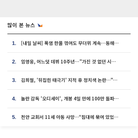
많이 본 뉴스
[내일 날씨] 폭염 한풀 꺾여도 무더위 계속⋯동해안 이틀 연속 비
1.
임영웅, 어느덧 데뷔 10주년⋯"가진 것 없던 시절, 내 앞엔 20명의 팬뿐"
2.
김희철, '뒤집힌 태극기' 지적 후 정치색 논란…"좌우 떠나 우리나라 국기"
3.
놀란 감독 '오디세이', 개봉 4일 만에 100만 돌파⋯'왕사남' 보다 빠르다
4.
천안 교회서 11세 아동 사망…“침대에 묶여 있었다” 진술 확보
5.