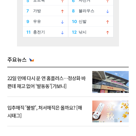
주요뉴스
22일 만에 다시 문 연 홈플러스…정상화 바
쁜데 재고 없어 ‘발동동’[가보니]
입추매직 '불발', 처서매직은 올까요? [해
시태그]