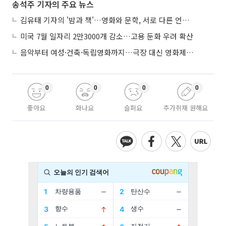
송석주 기자의 주요 뉴스
김유태 기자의 '밤과 책'…영화와 문학, 서로 다른 언어를 읽다
미국 7월 일자리 2만3000개 감소…고용 둔화 우려 확산
음악부터 여성·건축·독립영화까지…극장 대신 영화제로 즐기는 스크린 여행
0
0
0
0
좋아요
화나요
슬퍼요
추가취재 원해요