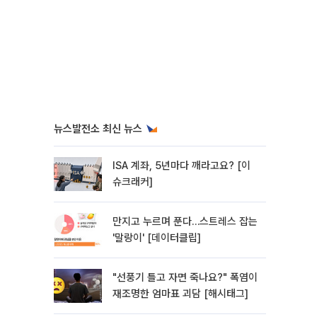
뉴스발전소 최신 뉴스
ISA 계좌, 5년마다 깨라고요? [이
슈크래커]
만지고 누르며 푼다…스트레스 잡는
'말랑이' [데이터클립]
"선풍기 틀고 자면 죽나요?" 폭염이
재조명한 엄마표 괴담 [해시태그]