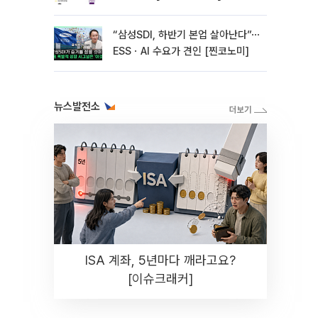
“삼성SDI, 하반기 본업 살아난다”⋯
ESSㆍAI 수요가 견인 [찐코노미]
뉴스발전소
ISA 계좌, 5년마다 깨라고요?
[이슈크래커]