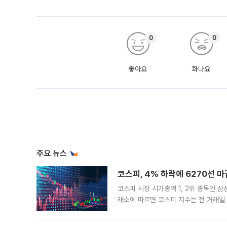
0
0
좋아요
화나요
주요 뉴스
코스피, 4% 하락에 6270선 마
코스피 시장 시가총액 1, 2위 종목인 
래소에 따르면 코스피 지수는 전 거래일 대
1.81% 내린 6478.75에 출발한 코
다. 이날 오전