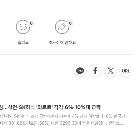
0
0
슬퍼요
추가취재 원해요
감…삼전·SK하닉 '와르르' 각각 6%·10%대 급락
삼성전자와 SK하이닉스가 급락하면서 지수가 4% 넘게 하락했다. 6일 한국거
비 301.88포인트(4.58%) 내린 6296.38에 장을 마감했다. 전장보다
스피는 장중 한때 6550.94까지 오르기도 했으나 6238.32까지 밀리기도 했