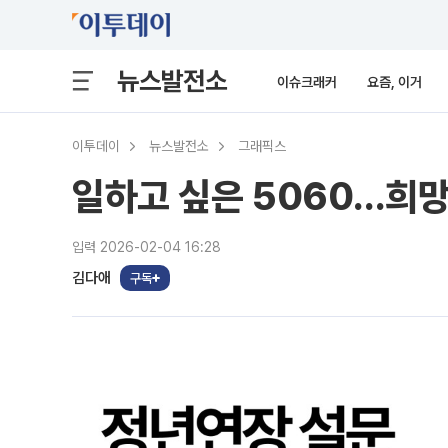
뉴스발전소
이슈크래커
요즘, 이거
이투데이
뉴스발전소
그래픽스
일하고 싶은 5060…희망
입력 2026-02-04 16:28
김다애
구독