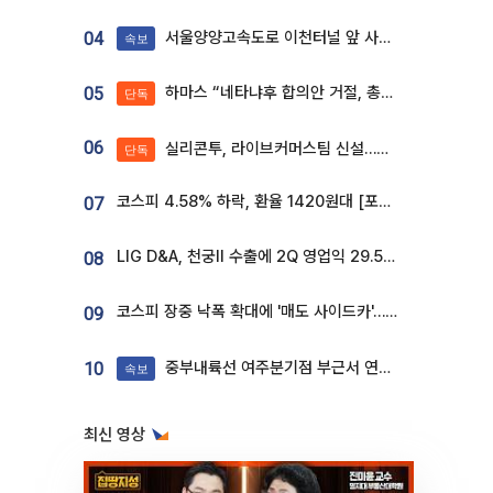
서울양양고속도로 이천터널 앞 사고 발생
04
속보
하마스 “네타냐후 합의안 거절, 총선 앞두고 시간 끌기”
05
단독
06
실리콘투, 라이브커머스팀 신설…K뷰티 ‘글로벌 판매망’ 확대[K뷰티 라방戰]
단독
코스피 4.58% 하락, 환율 1420원대 [포토]
07
LIG D&A, 천궁Ⅱ 수출에 2Q 영업익 29.5%↑…수주잔고 24.6조 [종합]
08
코스피 장중 낙폭 확대에 '매도 사이드카'…외인 2.8조'팔자'· 개인 3.1조 '사자'
09
중부내륙선 여주분기점 부근서 연이은 추돌사고 발생
10
속보
최신 영상