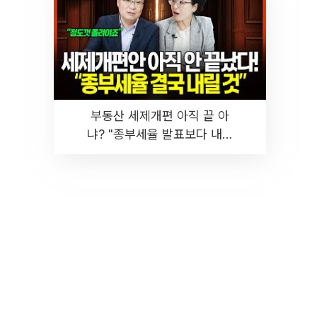
부동산 세제개편 아직 끝 아
냐? "종부세율 발표보다 내릴
것" 장기거주·양도세 전망 I 집
땅지성 I 김인만, 진미윤