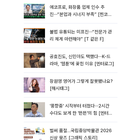
에코프로, 화장품 업체 인수 추
진⋯“본업과 시너지 부족” [찐코노
미]
불법 유통되는 미프진⋯“전문가 관
리 체계 마련해야” [T 같은 F]
공효진도, 신민아도 택했다⋯K-드
라마, '웹툰'에 꽂힌 이유 [엔터로그]
장원영 영어가 그렇게 잘못됐나요?
[해시태그]
'풍향중' 시작부터 터졌다⋯2시간
수다도 보게 한 '뜬뜬'의 힘 [엔터로
그]
벌써 품절…국립중앙박물관 2026
신상 뮷즈 [그래픽 스토리]