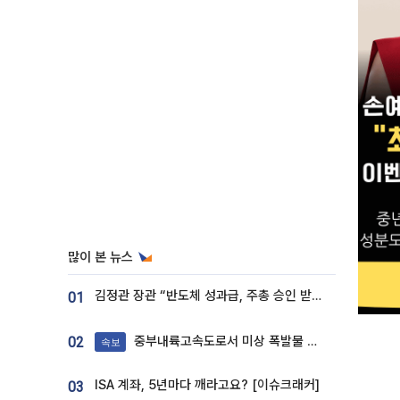
많이 본 뉴스
김정관 장관 “반도체 성과급, 주총 승인 받도록”…상법·자본시장법 개정 시사
01
중부내륙고속도로서 미상 폭발물 발견
02
속보
ISA 계좌, 5년마다 깨라고요? [이슈크래커]
03