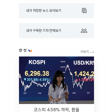
내가 저장한 뉴스 모아보기
내가 구독한 기자 전체보기
한 컷
코스피 4.58% 하락, 환율