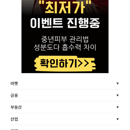
마켓
금융
부동산
산업