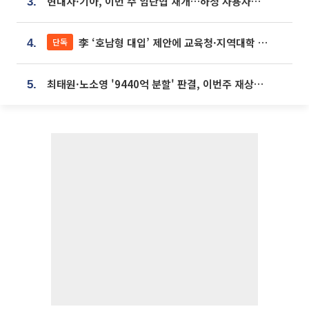
현대차·기아, 이번 주 임단협 재개…하청 사용자성 재심도 ‘변수’
3.
李 ‘호남형 대입’ 제안에 교육청·지역대학 서·논술형 입시 연계 '착수'
단독
4.
최태원·노소영 '9440억 분할' 판결, 이번주 재상고 여부 주목
5.