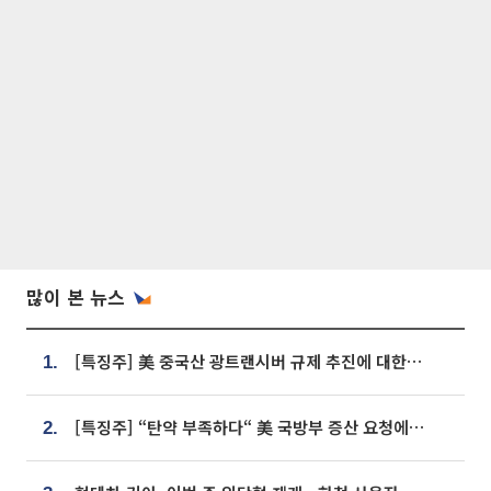
많이 본 뉴스
[특징주] 美 중국산 광트랜시버 규제 추진에 대한광통신 등 광통신株 강세
1.
[특징주] “탄약 부족하다“ 美 국방부 증산 요청에⋯국내 방산주 급등세
2.