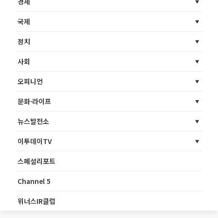
경제
국제
정치
사회
오피니언
문화·라이프
뉴스발전소
이투데이TV
스페셜리포트
Channel 5
위너스IR클럽