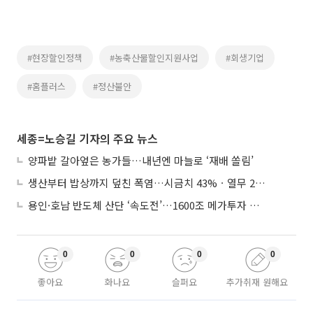
#현장할인정책
#농축산물할인지원사업
#회생기업
#홈플러스
#정산불안
세종=노승길 기자의 주요 뉴스
양파밭 갈아엎은 농가들…내년엔 마늘로 ‘재배 쏠림’
생산부터 밥상까지 덮친 폭염…시금치 43%ㆍ열무 28% 급등
용인·호남 반도체 산단 ‘속도전’…1600조 메가투자 이행 총력
0
0
0
0
좋아요
화나요
슬퍼요
추가취재 원해요