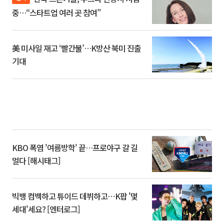
중…“스타트업 여러 곳 참여”
美 미사일 재고 ‘빨간불’…K방산 북미 진출
기대
KBO 폭염 '여름방학' 끝…프로야구 갈 길
멀다 [해시태그]
빅뱅 컴백하고 튜이드 데뷔하고⋯K팝 '몇
세대'세요? [엔터로그]