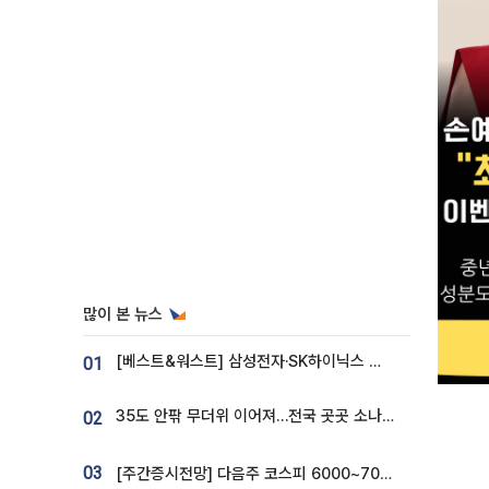
많이 본 뉴스
[베스트&워스트] 삼성전자·SK하이닉스 밀린 한 주…상상인증권은 85% 급등
01
35도 안팎 무더위 이어져…전국 곳곳 소나기 [오늘 날씨]
02
03
[주간증시전망] 다음주 코스피 6000~7000⋯“外人 수급은 정책이 변수”