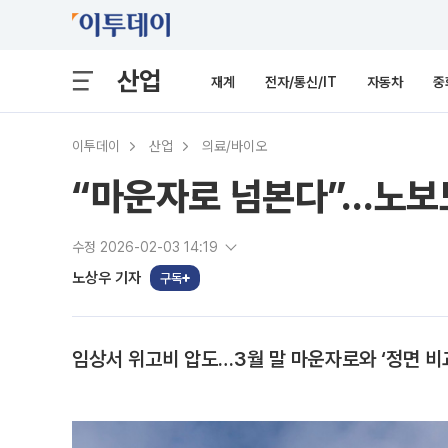
산업
재계
전자/통신/IT
자동차
중
이투데이
산업
의료/바이오
“마운자로 넘본다”…노보노
수정 2026-02-03 14:19
노상우 기자
구독
임상서 위고비 압도…3월 말 마운자로와 ‘정면 비교