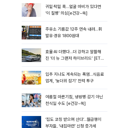
귀밑·턱밑 혹…얼굴 마비가 있다면
‘이 질병’ 의심[e건강~쏙]
주유소 기름값 12주 연속 내려…휘
발유·경유 1800원대
효율·AI 더했다…더 강하고 알뜰해
진 ‘더 뉴 그랜저 하이브리드’ [ET의
모빌리티]
입추 지나도 계속되는 폭염…식음료
업계, ‘늦더위 잡기’ 전력 투구
여름철 마른기침, 냉방병‧감기 아닌
천식일 수도 [e건강~쏙]
‘집도 코칭 받으며 산다’…월급쟁이
부자들, ‘내집마련’ 신청 증가세