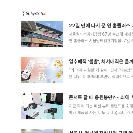
주요 뉴스
22일 만에 다시 문 연 홈플러스
서울월드컵경기장점 67명 출근해 재개점 
연 홈플러스 서울월드컵경기장점. 7일 
우유, 과일 같은 신선식품이 차근차근 자
입추매직 '불발', 처서매직은 올
“와 이제 시원한 거 같아” 단체 ‘뇌손상
한 더위 속 30도대 초반이 상대적으로
지역에 있었습니다. 7월 말에는 서풍과
콘서트 갈 때 응원봉만?⋯'최애'
지금 화제 되는 패션·뷰티 트렌드를 소개
따라 제품을 사는 '디토(Ditto) 소비
어디일까요? 아이돌 콘서트 시작을 기다