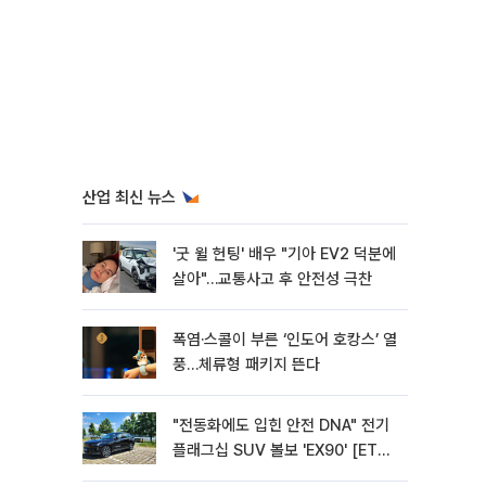
산업 최신 뉴스
'굿 윌 헌팅' 배우 "기아 EV2 덕분에
살아"…교통사고 후 안전성 극찬
폭염·스콜이 부른 ‘인도어 호캉스’ 열
풍…체류형 패키지 뜬다
"전동화에도 입힌 안전 DNA" 전기
플래그십 SUV 볼보 'EX90' [ET의
모빌리티]