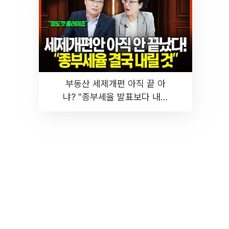
부동산 세제개편 아직 끝 아
냐? "종부세율 발표보다 내릴
것" 장기거주·양도세 전망 I 집
땅지성 I 김인만, 진미윤