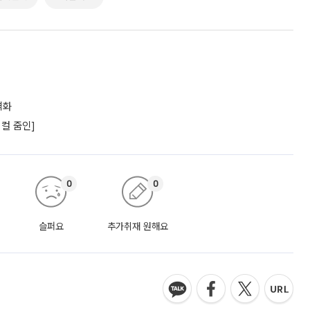
격화
컬 줌인]
0
0
슬퍼요
추가취재 원해요