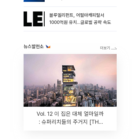
블루엘리펀트, 어펄마캐피탈서
1000억원 유치…글로벌 공략 속도
뉴스발전소
Vol. 12 이 집은 대체 얼마일까
: 슈퍼리치들의 주거지 [THE
RARE]