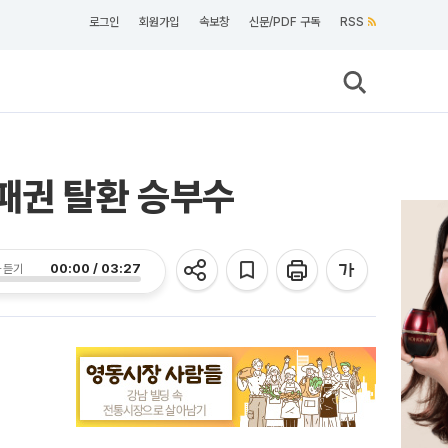
로그인
회원가입
속보창
신문/PDF 구독
RSS
패권 탈환 승부수
00:00 / 03:27
 듣기