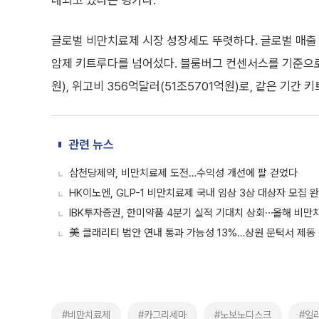
대되고 있다는 평가다.
글로벌 비만치료제 시장 성장세도 뚜렷하다. 글로벌 매출
암제 키트루다를 넘어섰다. 블룸버그 컨센서스를 기준으로 
원), 위고비 356억달러(51조5701억원)로, 같은 기간 
관련 뉴스
삼천당제약, 비만치료제 도전…수익성 개선에 팔 걷었다
HK이노엔, GLP-1 비만치료제 국내 임상 3상 대상자 모집 
IBK투자증권, 한미약품 4분기 실적 기대치 상회⋯올해 비만
美 클래리티 법안 연내 통과 가능성 13%…상원 문턱서 제동
#비만치료제
#카그리세마
#노보노디스크
#일