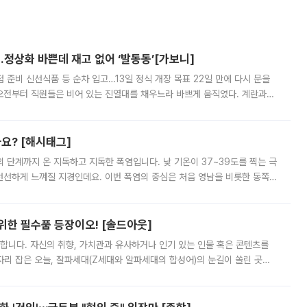
…정상화 바쁜데 재고 없어 ‘발동동’[가보니]
준비 신선식품 등 순차 입고…13일 정식 개장 목표 22일 만에 다시 문을
오전부터 직원들은 비어 있는 진열대를 채우느라 바쁘게 움직였다. 계란과
리를 잡기 시작했지만, 매장 곳곳엔 여전히 텅 빈 매대가 먼저 눈에 들어왔
까요? [해시태그]
’의 단계까지 온 지독하고 지독한 폭염입니다. 낮 기온이 37~39도를 찍는 극
 선선하게 느껴질 지경인데요. 이번 폭염의 중심은 처음 영남을 비롯한 동쪽
 북서풍이 산맥을 넘어 영남 쪽으로 내려오면서 뜨겁고 건조해졌는데요.
 위한 필수품 등장이오! [솔드아웃]
합니다. 자신의 취향, 가치관과 유사하거나 인기 있는 인물 혹은 콘텐츠를
'가 자리 잡은 오늘, 잘파세대(Z세대와 알파세대의 합성어)의 눈길이 쏠린 곳은
리는 공연장. 응원봉만큼이나 눈에 띄는 게 있습니다. 공연이 시작되기