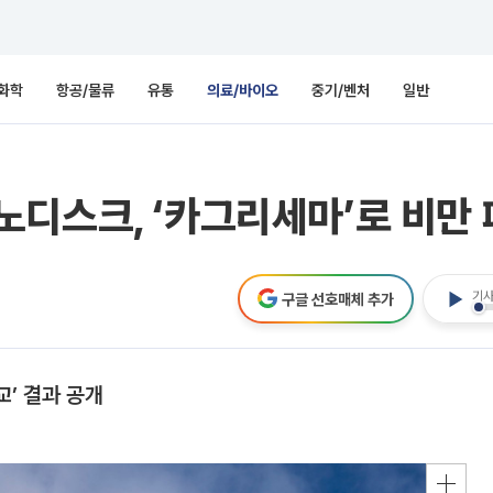
화학
항공/물류
유통
의료/바이오
중기/벤처
일반
디스크, ‘카그리세마’로 비만 
기사
구글 선호매체 추가
’ 결과 공개