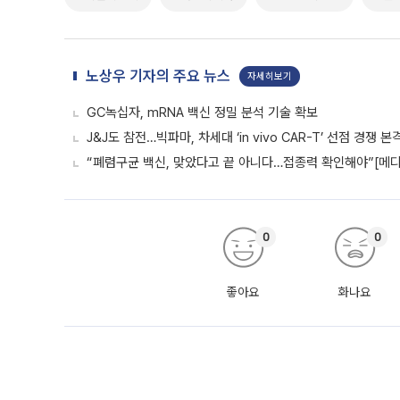
노상우 기자의 주요 뉴스
자세히보기
GC녹십자, mRNA 백신 정밀 분석 기술 확보
J&J도 참전…빅파마, 차세대 ‘in vivo CAR-T’ 선점 경쟁 본
“폐렴구균 백신, 맞았다고 끝 아니다…접종력 확인해야”[메디
0
0
좋아요
화나요