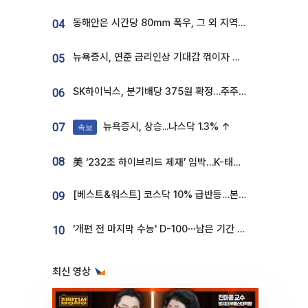
동해안은 시간당 80㎜ 폭우, 그 외 지역은 폭염…‘극과 극 날씨’
04
뉴욕증시, 연준 금리인상 기대감 꺾이자 상승...S&P500 사상 최고치 [종합]
05
SK하이닉스, 분기배당 375원 확정…주주환원책 9월로 앞당겨 발표
06
뉴욕증시, 상승...나스닥 1.3% ↑
07
속보
08
美 ‘232조 하이브리드 제재’ 임박…K-태양광, 불확실성 털고 날개 다나
[베스트&워스트] 코스닥 10% 급반등…본느, 최대주주 변경 기대에 270% 폭등
09
'개편 전 마지막 수능' D-100⋯남은 기간 성적 올릴 전략은
10
최신 영상