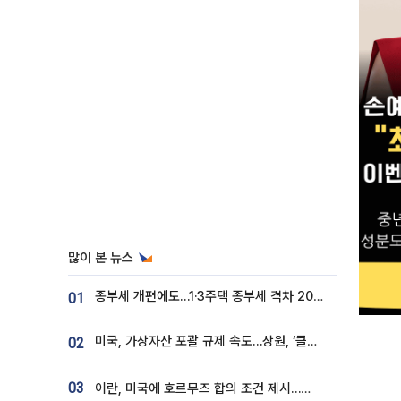
많이 본 뉴스
종부세 개편에도…1·3주택 종부세 격차 2028년부터 확대
01
미국, 가상자산 포괄 규제 속도…상원, ‘클래리티법’ 9월 절차투표 추진
02
03
이란, 미국에 호르무즈 합의 조건 제시…美 “경기 아직 안 끝나” [종합]