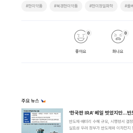
#한미약품
#북경한미약품
#한미정밀화학
#롤
0
0
좋아요
화나요
주요 뉴스
‘한국판 IRA’ 베일 벗었지만…
반도체·배터리 수혜 규모, 시행령서 결정
실효성 우려 정부가 반도체와 이차전지 