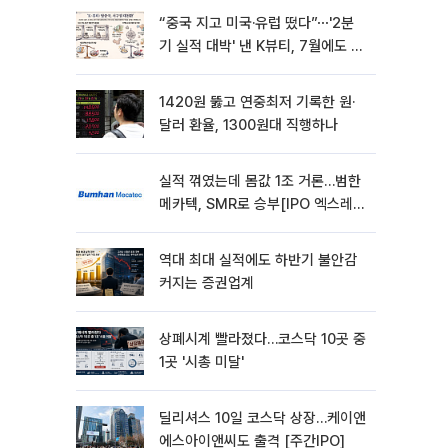
“중국 지고 미국·유럽 떴다”⋯'2분
기 실적 대박' 낸 K뷰티, 7월에도 질
주
1420원 뚫고 연중최저 기록한 원·
달러 환율, 1300원대 직행하나
실적 꺾였는데 몸값 1조 거론…범한
메카텍, SMR로 승부[IPO 엑스레
이]
역대 최대 실적에도 하반기 불안감
커지는 증권업계
상폐시계 빨라졌다…코스닥 10곳 중
1곳 '시총 미달'
딜리셔스 10일 코스닥 상장…케이앤
에스아이앤씨도 출격 [주간IPO]