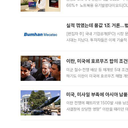
66%↑ 노트북용 유기발광다이오드(OL
운데 중국 BOE와 TCL CSOT도 생산
일 업계에 따르면 삼성
실적 꺾였는데 몸값 1조 거론…범
[편집자 주] 국내 기업공개(IPO) 시장
시대는 지났다. 투자자들은 이제 기술적
은 거시경제 불확실성 속에 실적과 성과
이란, 미국에 호르무즈 합의 조건 
미군 철수·전쟁 배상 등 재개방 5대 조건
하기도 이란이 미국에 호르무즈 해협 개
라며 조심스러운 반응을 보였다. 8일(
미국, 미사일 부족에 아시아 납
이란 전쟁에 패트리엇 1500발 사용 남
사결정에 상당한 영향” 이란을 때리던 
급에 문제가 없다고 해명했지만, 아시아