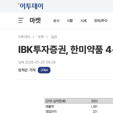
마켓
공시
시황
시세
장외/IPO
이투데이
마켓
일반
IBK투자증권, 한미약품 
입력 2026-01-20 08:28
임하은 기자
구독