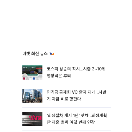
마켓 최신 뉴스
코스피 상승의 착시…시총 3~10위
영향력은 후퇴
연기금·공제회 VC 출자 재개…하반
기 자금 AI로 향한다
'회생절차 개시 1년' 왓챠…회생계획
안 제출 벌써 여덟 번째 연장