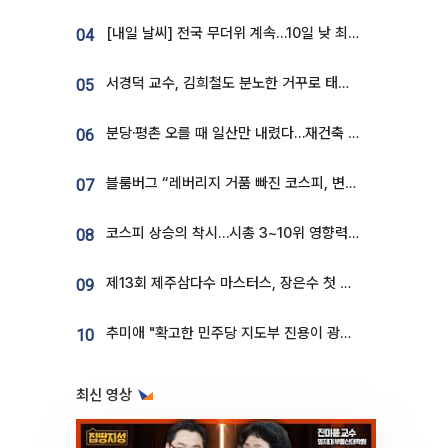
[내일 날씨] 전국 무더위 계속…10일 낮 최고 34도 육박
04
서경덕 교수, 김희철도 분노한 거꾸로 태극기⋯"엉터리는 아냐, 아쉬울 뿐"
05
분당·평촌 오를 때 일산만 내렸다…재건축 기대감도 ‘무색’
06
블룸버그 “레버리지 거품 빠진 코스피, 변동성 최악 국면 지났을 가능성”
07
코스피 상승의 착시…시총 3~10위 영향력은 후퇴
08
제13회 제주삼다수 마스터스, 장은수 첫 우승하며 성료
09
추미애 "확고한 민주당 지도부 진용이 광주 호남 정신"
10
최신 영상