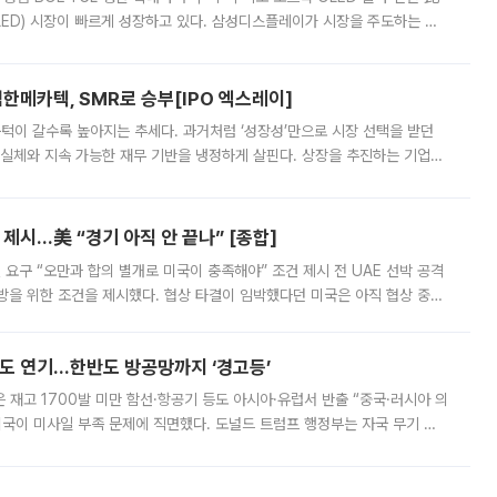
ED) 시장이 빠르게 성장하고 있다. 삼성디스플레이가 시장을 주도하는 가
 확대에 나서면서 노트북 OLED 시장을 둘러싼 경쟁이 치열해지고 있다. 9
한메카텍, SMR로 승부[IPO 엑스레이]
 문턱이 갈수록 높아지는 추세다. 과거처럼 ‘성장성’만으로 시장 선택을 받던
 실체와 지속 가능한 재무 기반을 냉정하게 살핀다. 상장을 추진하는 기업들
를 입증해야 하는 시험대에 섰다. 본지는 상장을 앞둔 기업의 기술 경쟁
제시…美 “경기 아직 안 끝나” [종합]
 요구 “오만과 합의 별개로 미국이 충족해야” 조건 제시 전 UAE 선박 공격
방을 위한 조건을 제시했다. 협상 타결이 임박했다던 미국은 아직 협상 중이
현지시간) 모하마드 바게르 졸가드르 이란 최고국가안보회의 사무총장은 타
품도 연기…한반도 방공망까지 ‘경고등’
은 재고 1700발 미만 함선·항공기 등도 아시아·유럽서 반출 “중국·러시아 의
미국이 미사일 부족 문제에 직면했다. 도널드 트럼프 행정부는 자국 무기 공
 국가들로 향하던 납품마저 연기되고 있는 것으로 전해졌다. 전문가가 중국