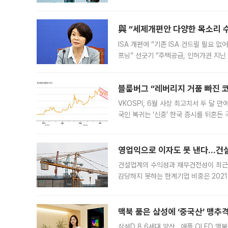
법(IRA)’으로 불리는 국내생산세액공제
與 “세제개편안 다양한 목소리 
ISA 개편에 “기존 ISA 건드릴 필요 
프닝” 선긋기 “주택공급, 인허가권 지닌
견을 수렴해 당정과 개편안에 대한 조율
블룸버그 “레버리지 거품 빠진 코
VKOSPI, 6월 사상 최고치서 두 달
국인 복귀는 ‘신중’ 한국 증시를 뒤흔
했다. 대규모 반대매매로 레버리지 투자
영업익으로 이자도 못 낸다…건설 
건설업계의 수익성과 재무건전성이 최근
감당하지 못하는 한계기업 비중은 2021
이낸싱(PF) 부담이 집중된 건축 부문의
경영
맥북 품은 삼성에 ‘중국산’ 맹추
삼성D 8.6세대 양산…애플 OLED 맥북