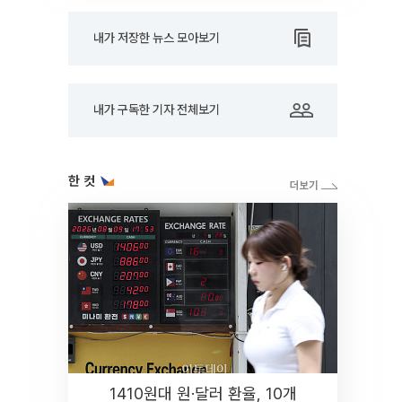
내가 저장한 뉴스 모아보기
내가 구독한 기자 전체보기
한 컷
1410원대 원·달러 환율, 10개