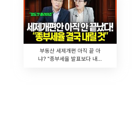
부동산 세제개편 아직 끝 아
냐? "종부세율 발표보다 내릴
것" 장기거주·양도세 전망 I 집
땅지성 I 김인만, 진미윤