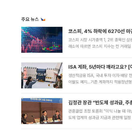
주요 뉴스
코스피, 4% 하락에 6270선 마
코스피 시장 시가총액 1, 2위 종목인 
래소에 따르면 코스피 지수는 전 거래일 대
1.81% 내린 6478.75에 출발한 코
다. 이날 오전
ISA 계좌, 5년마다 깨라고요? 
생산적금융 ISA, 국내 투자 이자·배당
이월도 폐지…기존 계좌까지 적용청년형 
는 5년마다 계좌를 해지하라는 건가요?”
편을
김정관 장관 “반도체 성과급, 
관훈클럽 초청 토론회 “이익 나눌 때 아
도체 업계의 성과급 지급과 관련해 일정
최근 상법·자본시장법 개정으로 기업 지