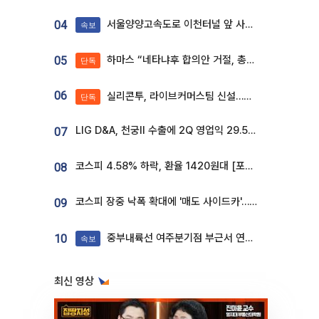
서울양양고속도로 이천터널 앞 사고 발생
04
속보
하마스 “네타냐후 합의안 거절, 총선 앞두고 시간 끌기”
05
단독
06
실리콘투, 라이브커머스팀 신설…K뷰티 ‘글로벌 판매망’ 확대[K뷰티 라방戰]
단독
LIG D&A, 천궁Ⅱ 수출에 2Q 영업익 29.5%↑…수주잔고 24.6조 [종합]
07
코스피 4.58% 하락, 환율 1420원대 [포토]
08
코스피 장중 낙폭 확대에 '매도 사이드카'…외인 2.8조'팔자'· 개인 3.1조 '사자'
09
중부내륙선 여주분기점 부근서 연이은 추돌사고 발생
10
속보
최신 영상