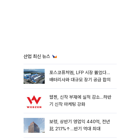
산업 최신 뉴스
포스코퓨처엠, LFP 시장 뚫었다…
배터리사와 대규모 장기 공급 합의
웹젠, 신작 부재에 실적 감소…하반
기 신작 마케팅 강화
보령, 상반기 영업익 440억, 전년
比 21.1%↑…반기 역대 최대