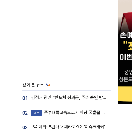
많이 본 뉴스
김정관 장관 “반도체 성과급, 주총 승인 받도록”…상법·자본시장법 개정 시사
01
중부내륙고속도로서 미상 폭발물 발견
02
속보
ISA 계좌, 5년마다 깨라고요? [이슈크래커]
03