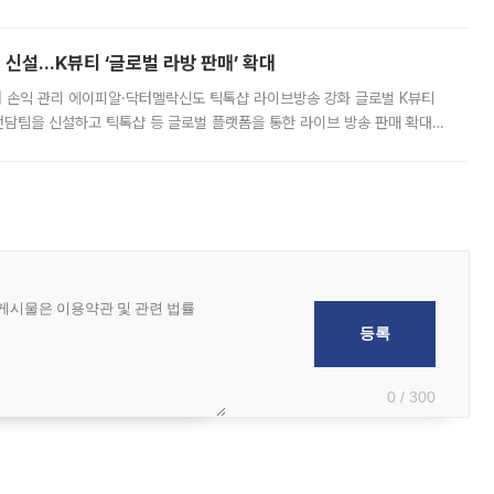
경상수지 뿐 아니라 상반기 경상수지 흑자도 2000억달러에 근접하며 사상 최
신설…K뷰티 ‘글로벌 라방 판매’ 확대
터 손익 관리 에이피알·닥터멜락신도 틱톡샵 라이브방송 강화 글로벌 K뷰티
담팀을 신설하고 틱톡샵 등 글로벌 플랫폼을 통한 라이브 방송 판매 확대에
급하는 데서 한발 더 나아가 방송 기획과 상품 구성, 출연자 섭외, 손익
0 / 300