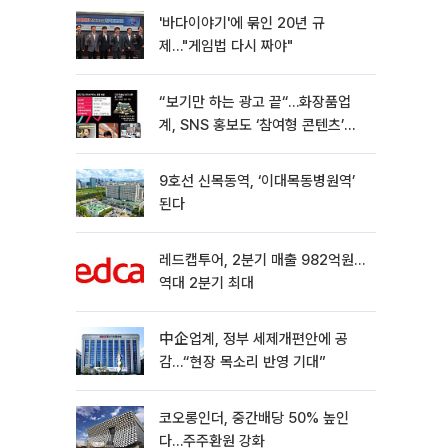
'바다이야기'에 묶인 20년 규
제…"게임법 다시 짜야"
“보기만 하는 광고 끝“…화장품업
계, SNS 홍보도 ‘참여형 콘텐츠’로
변모[K뷰티 라방戰]
9호선 신목동역, ‘이대목동병원역’
된다
레드캡투어, 2분기 매출 982억원…
역대 2분기 최대
中企업계, 정부 세제개편안에 공
감…“현장 목소리 반영 기대”
코오롱인더, 중간배당 50% 높인
다…주주환원 강화