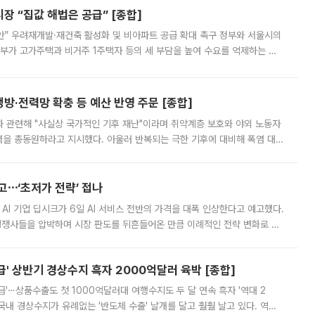
 “집값 해법은 공급” [종합]
안” 우려재개발·재건축 활성화 및 비아파트 공급 확대 촉구 정부와 서울시의
정부가 고가주택과 비거주 1주택자 등의 세 부담을 높여 수요를 억제하는 카
키울 것이라며 세금이 아닌 공급이 근본적인 처방이라고 전면 반박했다.
방·전력망 확충 등 예산 반영 주문 [종합]
과 관련해 "사실상 국가적인 기후 재난"이라며 취약계층 보호와 야외 노동자
정력을 총동원하라고 지시했다. 아울러 반복되는 극한 기후에 대비해 폭염 대응
영하는 방안도 검토하라고 주문했다. 이 대통령은 이날 폭염·가뭄 대
예고⋯‘초저가 전략’ 접나
 AI 기업 딥시크가 6일 AI 서비스 전반의 가격을 대폭 인상한다고 예고했다.
 경쟁사들을 압박하며 시장 판도를 뒤흔들어온 만큼 이례적인 전략 변화로 평
 이날 공지를 통해 구체적인 인상 폭은 공개하지 않았지만 상당한 수
' 상반기 경상수지 흑자 2000억달러 육박 [종합]
급'⋯상품수출도 첫 1000억달러대 여행수지도 두 달 연속 흑자 '역대 2
국내 경상수지가 유례없는 '반도체 수출' 날개를 달고 훨훨 날고 있다. 역대