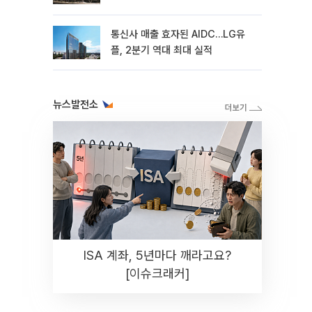
통신사 매출 효자된 AIDC…LG유
플, 2분기 역대 최대 실적
뉴스발전소
ISA 계좌, 5년마다 깨라고요?
[이슈크래커]