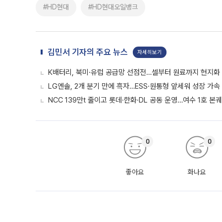
#HD현대
#HD현대오일뱅크
김민서 기자의 주요 뉴스
자세히보기
K배터리, 북미·유럽 공급망 선점전…셀부터 원료까지 현지화
LG엔솔, 2개 분기 만에 흑자…ESS·원통형 앞세워 성장 가속 
NCC 139만t 줄이고 롯데·한화·DL 공동 운영…여수 1호 본
0
0
좋아요
화나요