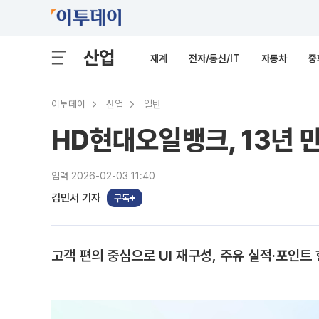
산업
재계
전자/통신/IT
자동차
중
이투데이
산업
일반
HD현대오일뱅크, 13년 
입력 2026-02-03 11:40
김민서 기자
구독
고객 편의 중심으로 UI 재구성, 주유 실적·포인트