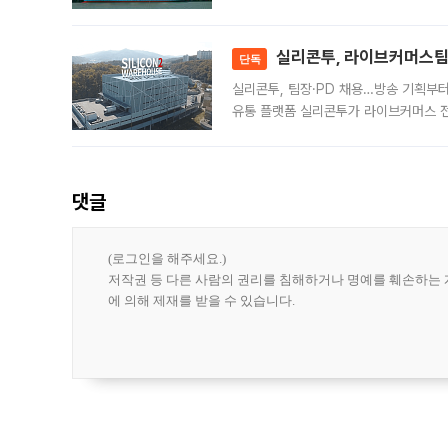
급 수출 호조가 매달 이어지면서 6월 
대 기
실리콘투, 라이브커머스팀 
단독
실리콘투, 팀장·PD 채용…방송 기획부
유통 플랫폼 실리콘투가 라이브커머스 전
나섰다. 국내 화장품을 해외 유통망에 공
댓글