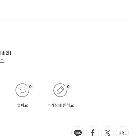
[종합]
궤도
0
0
슬퍼요
추가취재 원해요