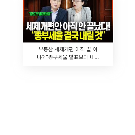
부동산 세제개편 아직 끝 아
냐? "종부세율 발표보다 내릴
것" 장기거주·양도세 전망 I 집
땅지성 I 김인만, 진미윤