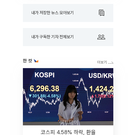
내가 저장한 뉴스 모아보기
내가 구독한 기자 전체보기
한 컷
코스피 4.58% 하락, 환율