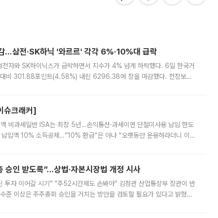
감…삼전·SK하닉 '와르르' 각각 6%·10%대 급락
삼성전자와 SK하이닉스가 급락하면서 지수가 4% 넘게 하락했다. 6일 한국거
비 301.88포인트(4.58%) 내린 6296.38에 장을 마감했다. 전장보다
스피는 장중 한때 6550.94까지 오르기도 했으나 6238.32까지 밀리기도 했
[이슈크래커]
 전액 비과세일반 ISA는 최장 5년…손익통산·과세이연 단절미사용 납입 한도
납입액 10% 소득공제…“10% 환급”은 아냐 “오랫동안 운용하라더니 이제
 ‘만능 절세 통장’으로 불리는 개인종합자산관리계좌(ISA)가 두 갈래로 개
주총 승인 받도록”…상법·자본시장법 개정 시사
닌 투자 이어갈 시기” “주52시간제도 손봐야” 김정관 산업통상부 장관이 반
 수준 이상은 주주총회 승인을 거치는 방안을 검토할 필요가 있다고 밝혔다.
배구조와 주주권 강화 논의가 이어지는 가운데, 핵심 연구인력에 대한