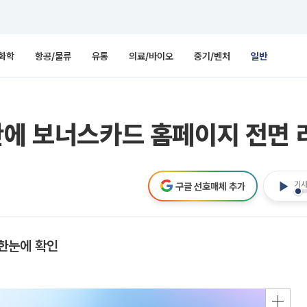
화학
항공/물류
유통
의료/바이오
중기/벤처
일반
만에 보너스카드 홈페이지 전면
기사
구글 선호매체 추가
 한눈에 확인