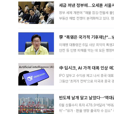
세금 꺼낸 정부에…오세훈 서울시장
정부 세제 개편에 “매물 잠김·전월세 불
부동산 해법 전쟁이 본격화하고 있다. 
드를 꺼내자 서울시는 전·월세 부담만 
李 "폭염은 국가적 기후재난"…냉
이재명 대통령은 6일 사상 최악의 폭염
안전 등 인명 피해를 막는 데 모든 행
인프라 확충 계획을 내년도 예산안에 반
中 딥시크, AI 가격 대폭 인상 
IPO 앞두고 수익성 제고 나서 중국 대표
그동안 ‘초저가 전략’으로 미국과 중국
가된다. 블룸버그통신에 따르면 딥시크는
반도체 날개 달고 날았다⋯'역대급
6월 상품수지 흑자 478.9억달러 '역대
위'⋯"유가ㆍ환율 영향 출국자 수 감소" 