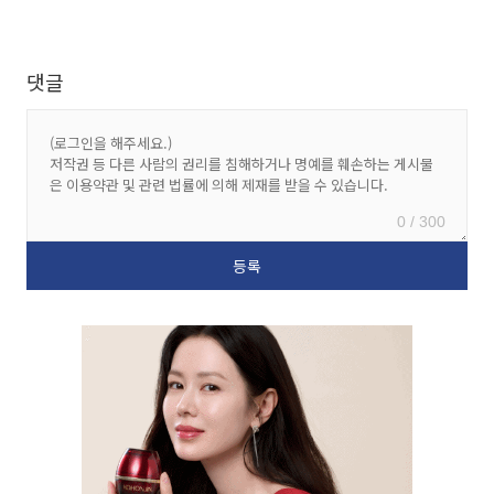
댓글
0 / 300