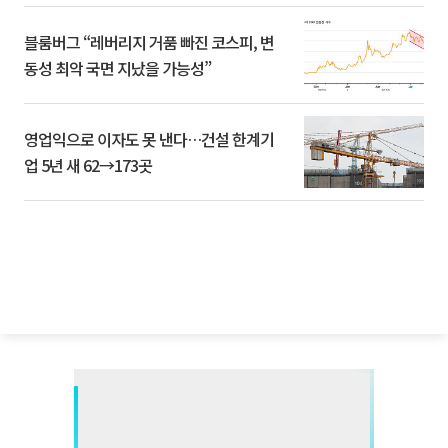
블룸버그 “레버리지 거품 빠진 코스피, 변
동성 최악 국면 지났을 가능성”
영업익으로 이자도 못 낸다…건설 한계기
업 5년 새 62→173곳