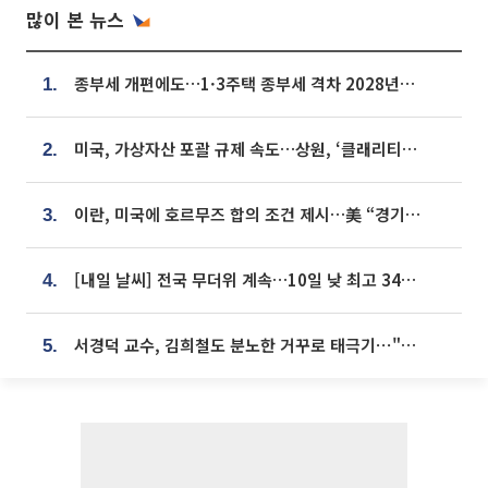
많이 본 뉴스
종부세 개편에도…1·3주택 종부세 격차 2028년부터 확대
1.
미국, 가상자산 포괄 규제 속도…상원, ‘클래리티법’ 9월 절차투표 추진
2.
이란, 미국에 호르무즈 합의 조건 제시…美 “경기 아직 안 끝나” [종합]
3.
[내일 날씨] 전국 무더위 계속…10일 낮 최고 34도 육박
4.
서경덕 교수, 김희철도 분노한 거꾸로 태극기⋯"엉터리는 아냐, 아쉬울 뿐"
5.