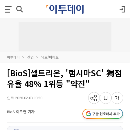
이투데이
산업
의료/바이오
[BioS]셀트리온, '램시마SC' 獨점
유율 48% 1위등 "약진"
입력 2026-02-03 10:20
BioS 이주연 기자
구글 선호매체 추가