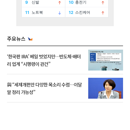
주요뉴스
‘한국판 IRA’ 베일 벗었지만…반도체·배터
리 업계 “시행령이 관건”
與 “세제개편안 다양한 목소리 수렴…이달
말 정리 가능성”