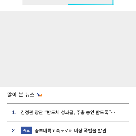
많이 본 뉴스
김정관 장관 “반도체 성과급, 주총 승인 받도록”…상법·자본시장법 개정 시사
1.
중부내륙고속도로서 미상 폭발물 발견
속보
2.