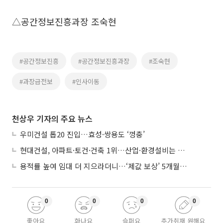
△공간정보진흥과장 조숙현
#공간정보진흥
#공간정보진흥과장
#조숙현
#과장급전보
#인사이동
천상우 기자의 주요 뉴스
우미건설 톱20 진입…효성·쌍용도 ‘껑충’
현대건설, 아파트·토건·건축 1위…산업·환경설비는 삼성E&A
용적률 높여 임대 더 지으라더니…‘제값 보상’ 5개월째 국회에 발목
0
0
0
0
좋아요
화나요
슬퍼요
추가취재 원해요