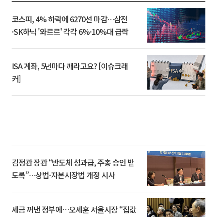
코스피, 4% 하락에 6270선 마감…삼전
·SK하닉 '와르르' 각각 6%·10%대 급락
ISA 계좌, 5년마다 깨라고요? [이슈크래
커]
김정관 장관 “반도체 성과급, 주총 승인 받
도록”…상법·자본시장법 개정 시사
세금 꺼낸 정부에…오세훈 서울시장 “집값