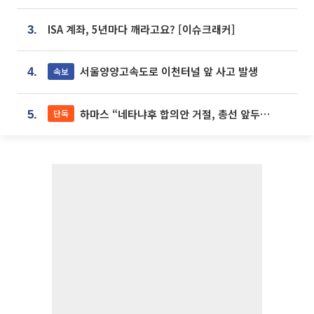
ISA 계좌, 5년마다 깨라고요? [이슈크래커]
3.
서울양양고속도로 이천터널 앞 사고 발생
속보
4.
하마스 “네타냐후 합의안 거절, 총선 앞두고 시간 끌기”
단독
5.