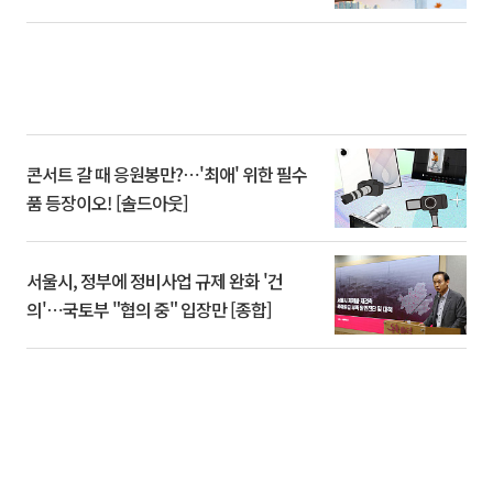
콘서트 갈 때 응원봉만?⋯'최애' 위한 필수
품 등장이오! [솔드아웃]
서울시, 정부에 정비사업 규제 완화 '건
의'⋯국토부 "협의 중" 입장만 [종합]