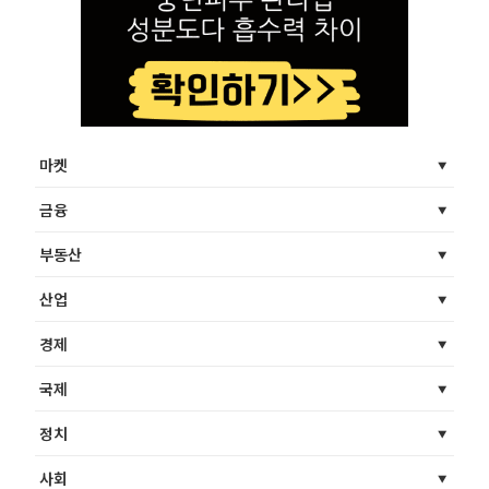
마켓
금융
부동산
산업
경제
국제
정치
사회