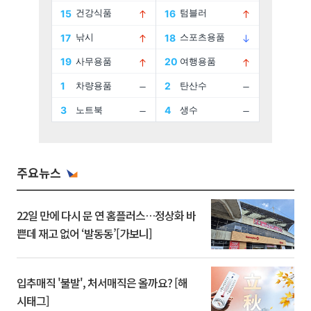
주요뉴스
22일 만에 다시 문 연 홈플러스…정상화 바
쁜데 재고 없어 ‘발동동’[가보니]
입추매직 '불발', 처서매직은 올까요? [해
시태그]