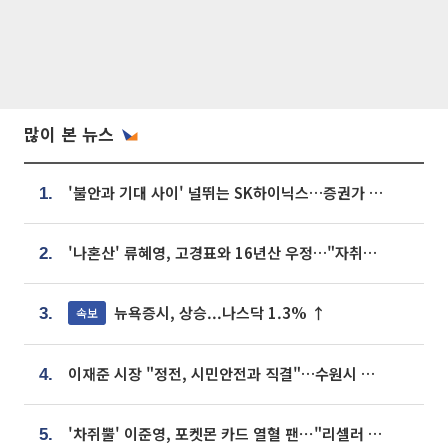
많이 본 뉴스
'불안과 기대 사이' 널뛰는 SK하이닉스…증권가 "HBM4·LTA 기반 펀터멘털 견고"
1.
'나혼산' 류혜영, 고경표와 16년산 우정…"자취방서 부모님과 마주쳐"
2.
뉴욕증시, 상승...나스닥 1.3% ↑
속보
3.
이재준 시장 "정전, 시민안전과 직결"…수원시 비상대응체계 가동
4.
'차쥐뿔' 이준영, 포켓몬 카드 열혈 팬⋯"리셀러 처단할 것"
5.