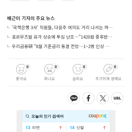
배근미 기자의 주요 뉴스
'국책은행 3사' 직원들, 다음주 여의도 거리 나서는 까닭은
호르무즈발 유가 상승에 투심 난조⋯"1420원 중후반 등락"
우리금융硏 "8월 기준금리 동결 전망⋯1~2명 인상 소수의견 낼 것"
0
0
0
0
좋아요
화나요
슬퍼요
추가취재 원해요