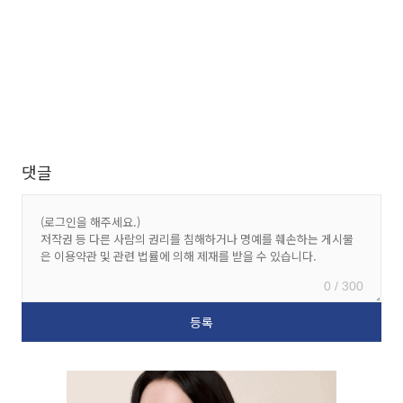
댓글
0 / 300