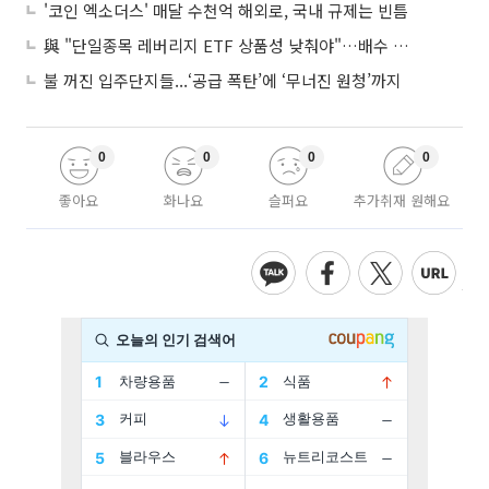
'코인 엑소더스' 매달 수천억 해외로, 국내 규제는 빈틈
與 "단일종목 레버리지 ETF 상품성 낮춰야"…배수 조정안도 거론
불 꺼진 입주단지들...‘공급 폭탄’에 ‘무너진 원청’까지
0
0
0
0
좋아요
화나요
슬퍼요
추가취재 원해요