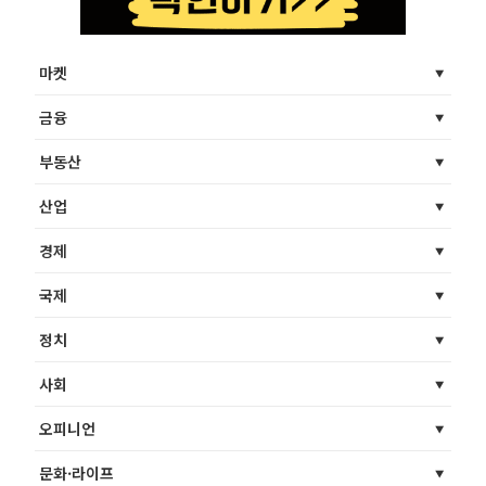
마켓
금융
부동산
산업
경제
국제
정치
사회
오피니언
문화·라이프