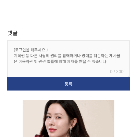
댓글
0 / 300