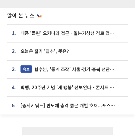
많이 본 뉴스
태풍 '돌핀' 오키나와 접근…일본기상청 경로 업데이트
1.
오늘은 절기 '입추', 뜻은?
2.
합수본, '통계 조작' 서울·경기·충북 선관위 등 추가 압수수색
속보
3.
빅뱅, 20주년 기념 '새 뱅봉' 선보인다⋯콘서트 앞두고 팝업 개최
4.
[증시키워드] 반도체 충격 뚫은 개별 호재...포스코퓨처엠·에코프로·한화솔루션 '눈길'
5.