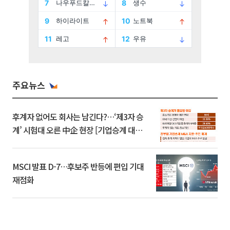
주요뉴스
후계자 없어도 회사는 남긴다?…‘제3자 승
계’ 시험대 오른 中企 현장 [기업승계 대전
환]
MSCI 발표 D-7…후보주 반등에 편입 기대
재점화