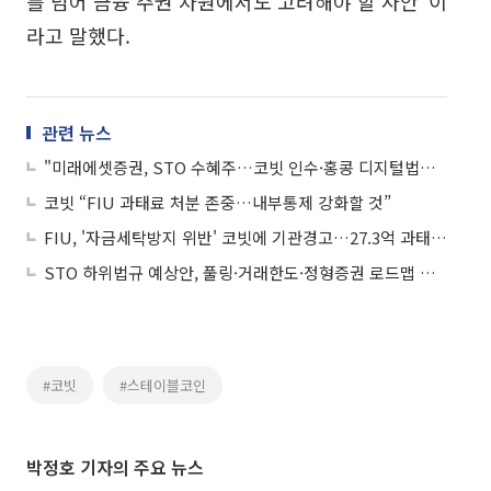
를 넘어 금융 주권 차원에서도 고려해야 할 사안”이
라고 말했다.
관련 뉴스
"미래에셋증권, STO 수혜주…코빗 인수·홍콩 디지털법인 설립"
코빗 “FIU 과태료 처분 존중…내부통제 강화할 것”
FIU, '자금세탁방지 위반' 코빗에 기관경고…27.3억 과태료 철퇴
STO 하위법규 예상안, 풀링·거래한도·정형증권 로드맵 제시
#코빗
#스테이블코인
박정호 기자의 주요 뉴스