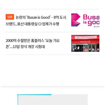
논란의 'Busan is Good'…8억 도시
단독
브랜드, 용산 대통령실 CI 업체가 수행
2000억 수혈받은 홈플러스 ‘오늘 가오
픈’...13일 정식 개장 시험대