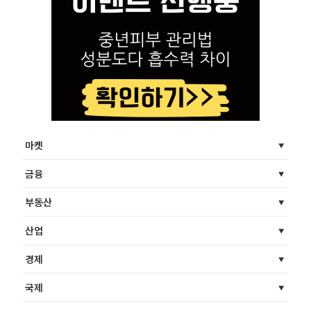
마켓
금융
부동산
산업
경제
국제