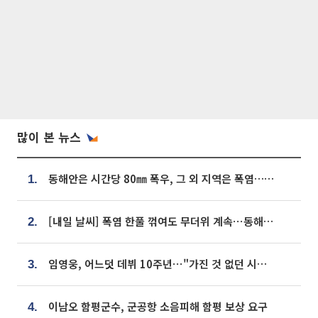
많이 본 뉴스
동해안은 시간당 80㎜ 폭우, 그 외 지역은 폭염…‘극과 극 날씨’
1.
[내일 날씨] 폭염 한풀 꺾여도 무더위 계속⋯동해안 이틀 연속 비
2.
임영웅, 어느덧 데뷔 10주년⋯"가진 것 없던 시절, 내 앞엔 20명의 팬뿐"
3.
이남오 함평군수, 군공항 소음피해 함평 보상 요구
4.