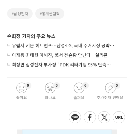
#삼성전자
#동계올림픽
손희정 기자의 주요 뉴스
유럽서 키운 히트펌프…삼성·LG, 국내 주거시장 공략 ‘속도’
이재용·최태원·이해진, 美서 젠슨황 만난다⋯실리콘밸리 집결하는 AI리더
최정연 삼성전자 부사장 "PDK 리타기팅 95% 단축…에이전트 AI 시범 활용"
0
0
0
0
좋아요
화나요
슬퍼요
추가취재 원해요