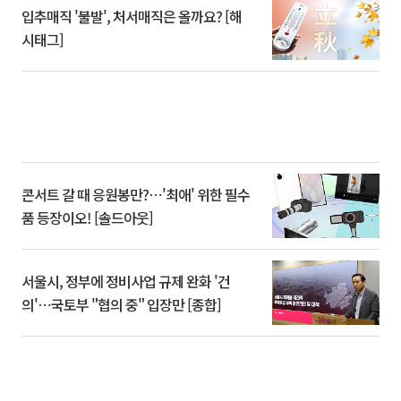
입추매직 '불발', 처서매직은 올까요? [해
시태그]
콘서트 갈 때 응원봉만?⋯'최애' 위한 필수
품 등장이오! [솔드아웃]
서울시, 정부에 정비사업 규제 완화 '건
의'⋯국토부 "협의 중" 입장만 [종합]