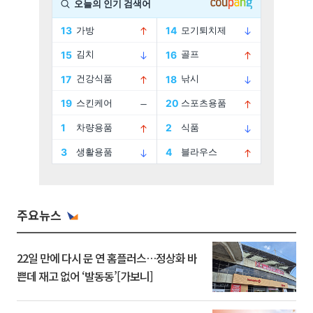
주요뉴스
22일 만에 다시 문 연 홈플러스…정상화 바
쁜데 재고 없어 ‘발동동’[가보니]