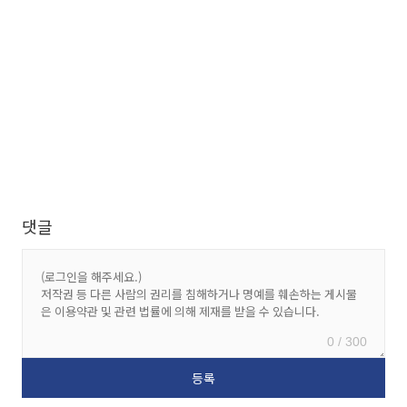
댓글
0 / 300