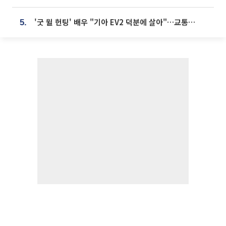
'굿 윌 헌팅' 배우 "기아 EV2 덕분에 살아"…교통사고 후 안전성 극찬
5.