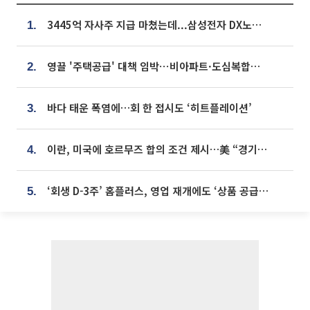
3445억 자사주 지급 마쳤는데...삼성전자 DX노조, 뒤늦은 '떼쓰기 집회'
1.
영끌 '주택공급' 대책 임박⋯비아파트·도심복합까지 총동원
2.
바다 태운 폭염에…회 한 접시도 ‘히트플레이션’
3.
이란, 미국에 호르무즈 합의 조건 제시…美 “경기 아직 안 끝나” [종합]
4.
‘회생 D-3주’ 홈플러스, 영업 재개에도 ‘상품 공급망’ 복구가 생존 관건
5.