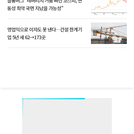
블룸버그 “레버리지 거품 빠진 코스피, 변
동성 최악 국면 지났을 가능성”
영업익으로 이자도 못 낸다…건설 한계기
업 5년 새 62→173곳