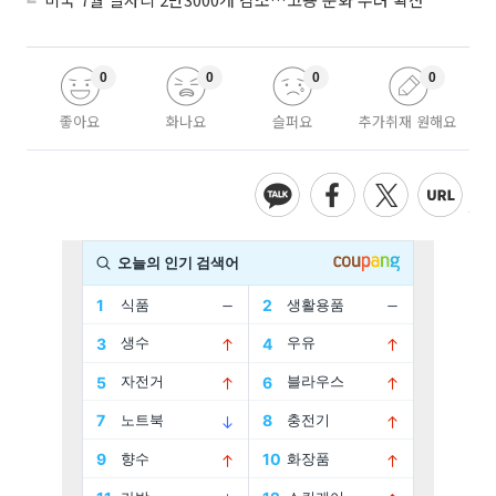
0
0
0
0
좋아요
화나요
슬퍼요
추가취재 원해요