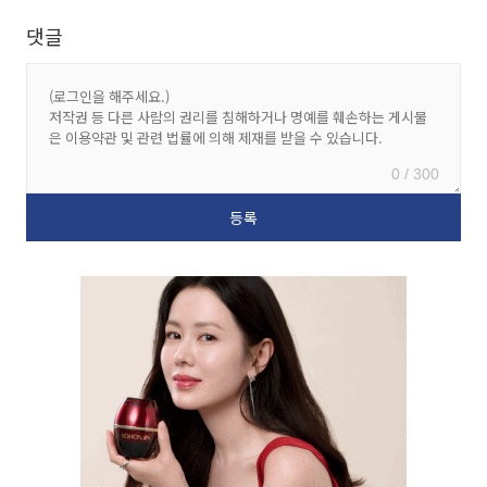
댓글
0 / 300