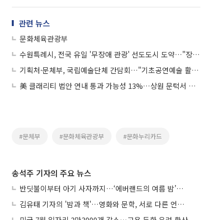
관련 뉴스
문화체육관광부
수원특례시, 전국 유일 '무장애 관광' 선도도시 도약…"장벽 없애고 소비 연결"
기획처·문체부, 국립예술단체 간담회…"기초공연예술 활성화"
美 클래리티 법안 연내 통과 가능성 13%…상원 문턱서 제동
#문체부
#문화체육관광부
#문화누리카드
송석주 기자의 주요 뉴스
반딧불이부터 아기 사자까지…‘에버랜드의 여름 밤’이 기다려지는 이유
김유태 기자의 '밤과 책'…영화와 문학, 서로 다른 언어를 읽다
미국 7월 일자리 2만3000개 감소…고용 둔화 우려 확산