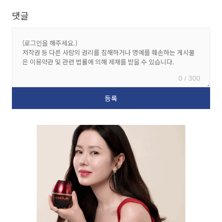
댓글
0 / 300