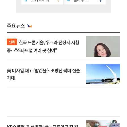
주요뉴스
한국 드론기술, 우크라 전장서 시험
단독
중…“스타트업 여러 곳 참여”
美 미사일 재고 ‘빨간불’…K방산 북미 진출
기대
KBO 폭염 '여름방학' 끝…프로야구 갈 길