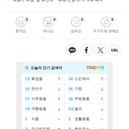
0
0
0
0
좋아요
화나요
슬퍼요
추가취재 원해요