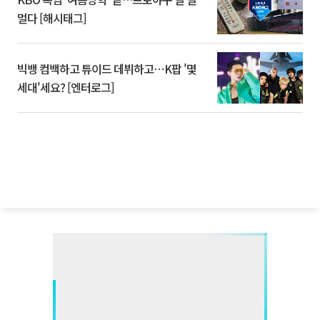
멀다 [해시태그]
빅뱅 컴백하고 튜이드 데뷔하고⋯K팝 '몇
세대'세요? [엔터로그]