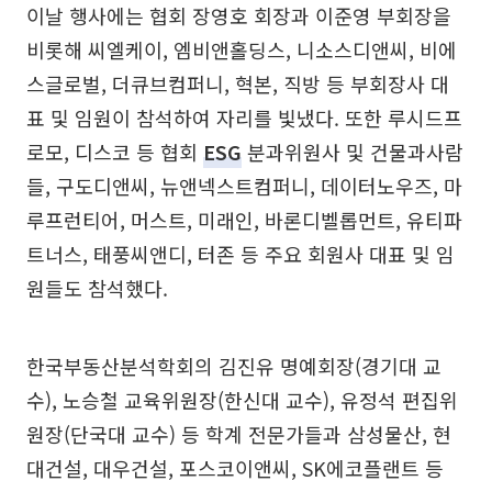
이날 행사에는 협회 장영호 회장과 이준영 부회장을
비롯해 씨엘케이, 엠비앤홀딩스, 니소스디앤씨, 비에
스글로벌, 더큐브컴퍼니, 혁본, 직방 등 부회장사 대
표 및 임원이 참석하여 자리를 빛냈다. 또한 루시드프
로모, 디스코 등 협회
ESG
분과위원사 및 건물과사람
들, 구도디앤씨, 뉴앤넥스트컴퍼니, 데이터노우즈, 마
루프런티어, 머스트, 미래인, 바론디벨롭먼트, 유티파
트너스, 태풍씨앤디, 터존 등 주요 회원사 대표 및 임
원들도 참석했다.
한국부동산분석학회의 김진유 명예회장(경기대 교
수), 노승철 교육위원장(한신대 교수), 유정석 편집위
원장(단국대 교수) 등 학계 전문가들과 삼성물산, 현
대건설, 대우건설, 포스코이앤씨, SK에코플랜트 등