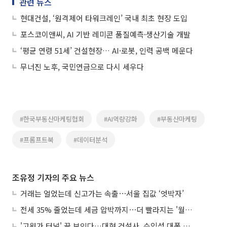
관련 뉴스
현대건설, ‘원격제어 타워크레인’ 국내 최초 현장 도입
포스코이앤씨, AI 기반 레미콘 품질예측·생산기술 개발
‘평균 연령 51세’ 건설현장… AI·로봇, 인력 공백 메운다
무너진 노후, 국민연금으로 다시 세우다
#한국부동산마케팅협회
#AI역량강화
#부동산마케팅
#프롬프트북
#데이터분석
조유정 기자의 주요 뉴스
거래는 얼었는데 신고가는 속출⋯서울 집값 ‘엇박자’
전세 35% 줄었는데 세금 압박까지⋯더 빨라지는 '월세화'
'고원가 터널' 끝 보인다…대형 건설사, 수익성 대폭 개선