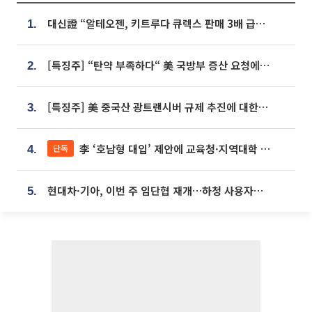
대신證 “알테오젠, 키트루다 큐렉스 판매 3배 급증…목표가 41만원 상향”
1.
[특징주] “탄약 부족하다“ 美 국방부 증산 요청에⋯국내 방산주 급등세
2.
[특징주] 美 중국산 광트랜시버 규제 추진에 대한광통신 등 광통신株 강세
3.
李 ‘호남형 대입’ 제안에 교육청·지역대학 서·논술형 입시 연계 '착수'
단독
4.
현대차·기아, 이번 주 임단협 재개…하청 사용자성 재심도 ‘변수’
5.