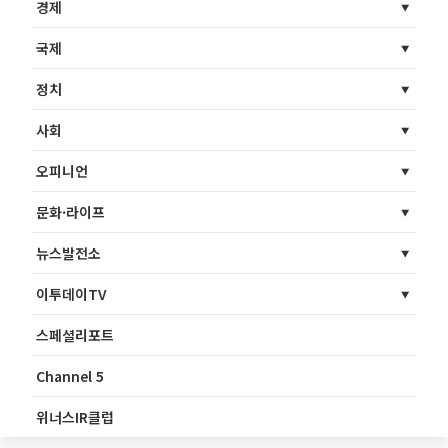
경제
국제
정치
사회
오피니언
문화·라이프
뉴스발전소
이투데이TV
스페셜리포트
Channel 5
위너스IR클럽