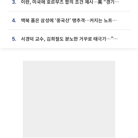
이란, 미국에 호르무즈 합의 조건 제시…美 “경기 아직 안 끝나” [종합]
3.
맥북 품은 삼성에 ‘중국산’ 맹추격⋯커지는 노트북 OLED 시장
4.
서경덕 교수, 김희철도 분노한 거꾸로 태극기⋯"엉터리는 아냐, 아쉬울 뿐"
5.