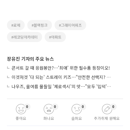
#로제
#블랙핑크
#그래미어워즈
#레코딩아카데미
#아파트
장유진 기자의 주요 뉴스
콘서트 갈 때 응원봉만?⋯'최애' 위한 필수품 등장이오!
이것저것 '다 되는' 스트레이 키즈⋯"안전한 선택지? 도전이 재밌죠"
나우즈, 올여름 물들일 '제로섹시'의 맛⋯"모두 '입덕'시킬 것"
0
0
0
0
좋아요
화나요
슬퍼요
추가취재 원해요