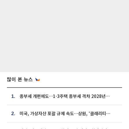
많이 본 뉴스
종부세 개편에도…1·3주택 종부세 격차 2028년부터 확대
1.
미국, 가상자산 포괄 규제 속도…상원, ‘클래리티법’ 9월 절차투표 추진
2.