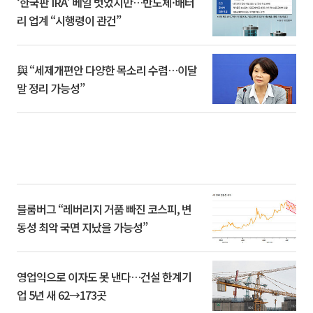
‘한국판 IRA’ 베일 벗었지만…반도체·배터
리 업계 “시행령이 관건”
與 “세제개편안 다양한 목소리 수렴…이달
말 정리 가능성”
블룸버그 “레버리지 거품 빠진 코스피, 변
동성 최악 국면 지났을 가능성”
영업익으로 이자도 못 낸다…건설 한계기
업 5년 새 62→173곳