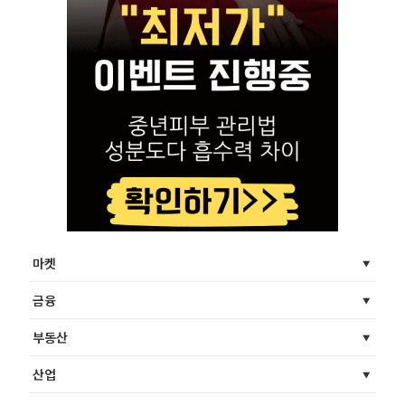
마켓
금융
부동산
산업