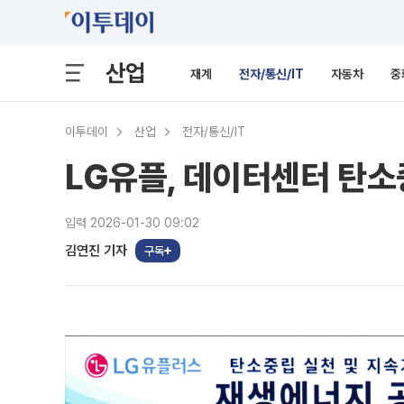
산업
재계
전자/통신/IT
자동차
중
이투데이
산업
전자/통신/IT
LG유플, 데이터센터 탄
입력 2026-01-30 09:02
김연진 기자
구독