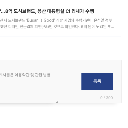
od'…8억 도시브랜드, 용산 대통령실 CI 업체가 수행
시 도시브랜드 ‘Busan is Good’ 개발 사업의 수행기관이 윤석열 정부
여했던 디자인 전문업체 피앤(P&)인 것으로 확인됐다. 8억 원이 투입된 부산
 부족과 디자인 정체성 논란에 휩싸였던 만큼, 사업 선정 과정과 결과물에
0 / 300