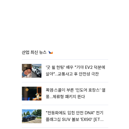
산업 최신 뉴스
'굿 윌 헌팅' 배우 "기아 EV2 덕분에
살아"…교통사고 후 안전성 극찬
폭염·스콜이 부른 ‘인도어 호캉스’ 열
풍…체류형 패키지 뜬다
"전동화에도 입힌 안전 DNA" 전기
플래그십 SUV 볼보 'EX90' [ET의
모빌리티]