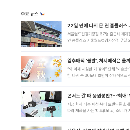
주요 뉴스
22일 만에 다시 문 연 홈플러스
서울월드컵경기장점 67명 출근해 재개점 
연 홈플러스 서울월드컵경기장점. 7일 
우유, 과일 같은 신선식품이 차근차근 자
입추매직 '불발', 처서매직은 올
“와 이제 시원한 거 같아” 단체 ‘뇌손상
한 더위 속 30도대 초반이 상대적으로
지역에 있었습니다. 7월 말에는 서풍과
콘서트 갈 때 응원봉만?⋯'최애'
지금 화제 되는 패션·뷰티 트렌드를 소개
따라 제품을 사는 '디토(Ditto) 소비
어디일까요? 아이돌 콘서트 시작을 기다