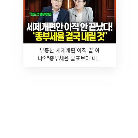
부동산 세제개편 아직 끝 아
냐? "종부세율 발표보다 내릴
것" 장기거주·양도세 전망 I 집
땅지성 I 김인만, 진미윤