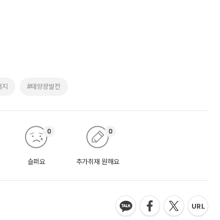
너지
#태양광발전
0
0
슬퍼요
추가취재 원해요