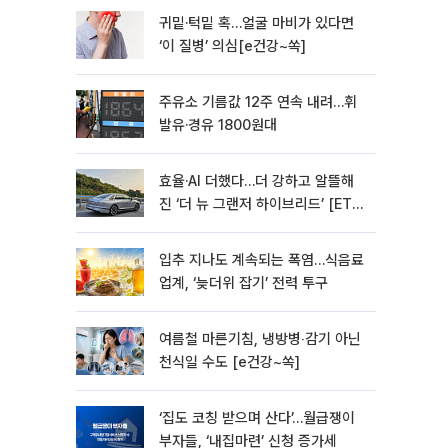
귀밑·턱밑 혹…얼굴 마비가 있다면
‘이 질병’ 의심[e건강~쏙]
주유소 기름값 12주 연속 내려…휘
발유·경유 1800원대
효율·AI 더했다…더 강하고 알뜰해
진 ‘더 뉴 그랜저 하이브리드’ [ET의
모빌리티]
입추 지나도 계속되는 폭염…식음료
업계, ‘늦더위 잡기’ 전력 투구
여름철 마른기침, 냉방병‧감기 아닌
천식일 수도 [e건강~쏙]
‘집도 코칭 받으며 산다’…월급쟁이
부자들, ‘내집마련’ 신청 증가세