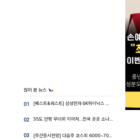
많이 본 뉴스
[베스트&워스트] 삼성전자·SK하이닉스 밀린 한 주…상상인증권은 85% 급등
01
35도 안팎 무더위 이어져…전국 곳곳 소나기 [오늘 날씨]
02
03
[주간증시전망] 다음주 코스피 6000~7000⋯“外人 수급은 정책이 변수”