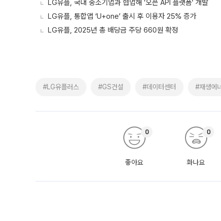
LG유플, 국내 중소기업과 협업해 '오픈 API 플랫폼' 개발
LG유플, 통합앱 ‘U+one’ 출시 후 이용자 25% 증가
LG유플, 2025년 총 배당금 주당 660원 확정
#LG유플러스
#GS건설
#데이터센터
#재생에
0
0
좋아요
화나요