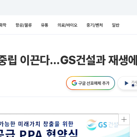
화학
항공/물류
유통
의료/바이오
중기/벤처
일반
소중립 이끈다…GS건설과 재생
기사
구글 선호매체 추가