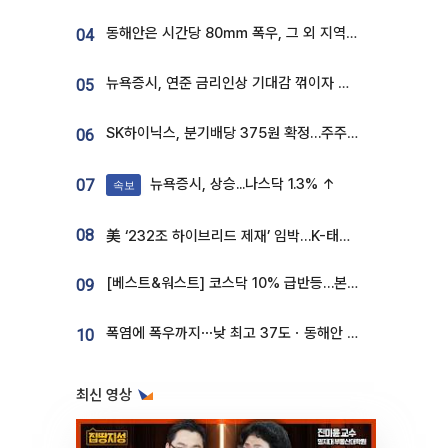
동해안은 시간당 80㎜ 폭우, 그 외 지역은 폭염…‘극과 극 날씨’
04
뉴욕증시, 연준 금리인상 기대감 꺾이자 상승...S&P500 사상 최고치 [종합]
05
SK하이닉스, 분기배당 375원 확정…주주환원책 9월로 앞당겨 발표
06
뉴욕증시, 상승...나스닥 1.3% ↑
07
속보
08
美 ‘232조 하이브리드 제재’ 임박…K-태양광, 불확실성 털고 날개 다나
[베스트&워스트] 코스닥 10% 급반등…본느, 최대주주 변경 기대에 270% 폭등
09
폭염에 폭우까지⋯낮 최고 37도ㆍ동해안 강한 비 [날씨]
10
최신 영상