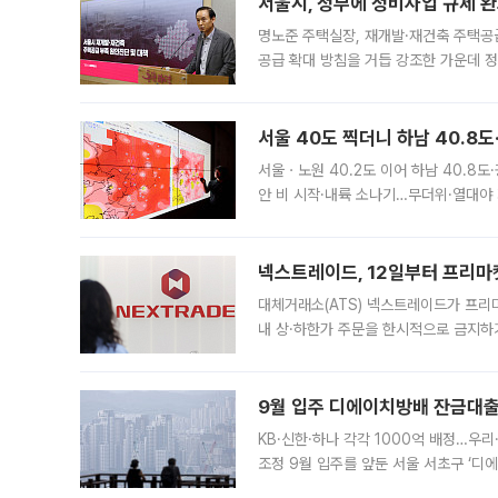
서울시, 정부에 정비사업 규제 완화
명노준 주택실장, 재개발·재건축 주택공
공급 확대 방침을 거듭 강조한 가운데 정
면 반박하고 나섰다. 명노준 서울시 주택
서울 40도 찍더니 하남 40.8도
서울ㆍ노원 40.2도 이어 하남 40.8도
안 비 시작·내륙 소나기…무더위·열대야 
에서도 40도를 웃도는 기온이 관측됐다
의 극심한
넥스트레이드, 12일부터 프리마
대체거래소(ATS) 넥스트레이드가 프리
내 상·하한가 주문을 한시적으로 금지하
가 체결 사례와 관련해 설명자료를 내고
9월 입주 디에이치방배 잔금대출
KB·신한·하나 각각 1000억 배정…우
조정 9월 입주를 앞둔 서울 서초구 ‘디
은행과 NH농협은행도 대출 취급을 검토