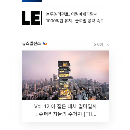
블루엘리펀트, 어펄마캐피탈서
1000억원 유치…글로벌 공략 속도
뉴스발전소
Vol. 12 이 집은 대체 얼마일까
: 슈퍼리치들의 주거지 [THE
RARE]