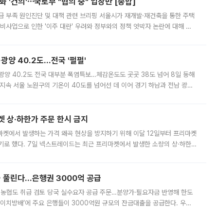
 '건의'⋯국토부 "협의 중" 입장만 [종합]
급 부족 원인진단 및 대책 관련 브리핑 서울시가 재개발·재건축을 통한 주택
비사업으로 인한 '이주 대란' 우려와 정부와의 정책 엇박자 논란에 대해 정
실장은 2031년까지 31만 가구 착공 목표에 차질이 없다는 입장이나,
·광양 40.2도…전국 '펄펄'
·광양 40.2도 전국 대부분 폭염특보…체감온도도 곳곳 38도 넘어 8일 동해
지속 서울 노원구의 기온이 40도를 넘어선 데 이어 경기 하남과 전남 광양
. 전국 대부분 지역에 폭염특보가 내려진 가운데 곳곳에서 39~40도 안팎
켓 상·하한가 주문 한시 금지
마켓에서 발생하는 가격 왜곡 현상을 방지하기 위해 이달 12일부터 프리마켓
기로 했다. 7일 넥스트레이드는 최근 프리마켓에서 발생한 소량의 상·하한
, 주문 오류로 인한 가격 급등락을 최소화하기 위한 비상 대응방안을 발표
 풀린다…은행권 3000억 공급
리·농협도 취급 검토 당국 실수요자 공급 주문…분양가·필요자금 반영해 한도
에이치방배’에 주요 은행들이 3000억원 규모의 잔금대출을 공급한다. 우리
하고 있어 향후 공급 규모가 늘어날 전망이다. 7일 금융권에 따르면 KB국