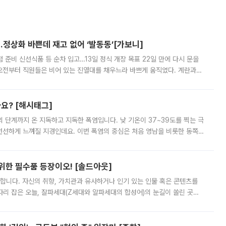
…정상화 바쁜데 재고 없어 ‘발동동’[가보니]
준비 신선식품 등 순차 입고…13일 정식 개장 목표 22일 만에 다시 문을
오전부터 직원들은 비어 있는 진열대를 채우느라 바쁘게 움직였다. 계란과
리를 잡기 시작했지만, 매장 곳곳엔 여전히 텅 빈 매대가 먼저 눈에 들어왔
까요? [해시태그]
’의 단계까지 온 지독하고 지독한 폭염입니다. 낮 기온이 37~39도를 찍는 극
 선선하게 느껴질 지경인데요. 이번 폭염의 중심은 처음 영남을 비롯한 동쪽
 북서풍이 산맥을 넘어 영남 쪽으로 내려오면서 뜨겁고 건조해졌는데요.
 위한 필수품 등장이오! [솔드아웃]
합니다. 자신의 취향, 가치관과 유사하거나 인기 있는 인물 혹은 콘텐츠를
'가 자리 잡은 오늘, 잘파세대(Z세대와 알파세대의 합성어)의 눈길이 쏠린 곳은
리는 공연장. 응원봉만큼이나 눈에 띄는 게 있습니다. 공연이 시작되기