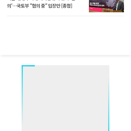
의'⋯국토부 "협의 중" 입장만 [종합]