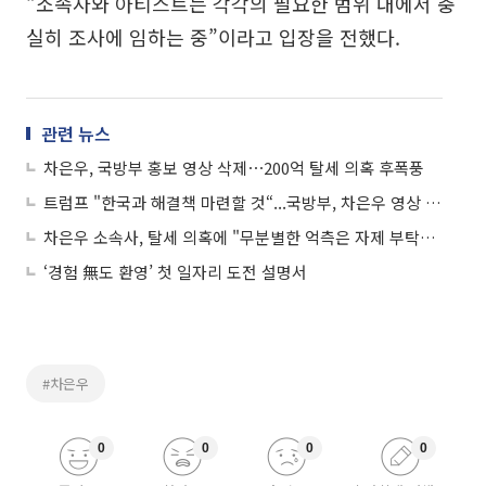
“소속사와 아티스트는 각각의 필요한 범위 내에서 충
실히 조사에 임하는 중”이라고 입장을 전했다.
관련 뉴스
차은우, 국방부 홍보 영상 삭제⋯200억 탈세 의혹 후폭풍
트럼프 "한국과 해결책 마련할 것“...국방부, 차은우 영상 삭제 外
차은우 소속사, 탈세 의혹에 "무분별한 억측은 자제 부탁" 호소
‘경험 無도 환영’ 첫 일자리 도전 설명서
#차은우
0
0
0
0