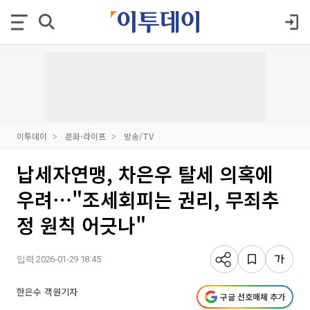
이투데이
문화·라이프
방송/TV
납세자연맹, 차은우 탈세 의혹에
우려⋯"조세회피는 권리, 무죄추
정 원칙 어긋나"
입력 2026-01-29 18:45
한은수 객원기자
구글 선호매체 추가