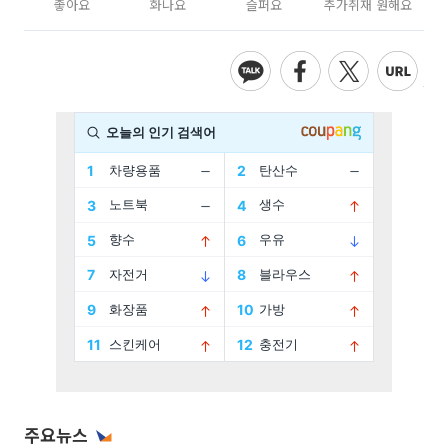
좋아요
화나요
슬퍼요
추가취재 원해요
주요뉴스