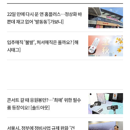
22일 만에 다시 문 연 홈플러스…정상화 바
쁜데 재고 없어 ‘발동동’[가보니]
입추매직 '불발', 처서매직은 올까요? [해
시태그]
콘서트 갈 때 응원봉만?⋯'최애' 위한 필수
품 등장이오! [솔드아웃]
서울시, 정부에 정비사업 규제 완화 '건