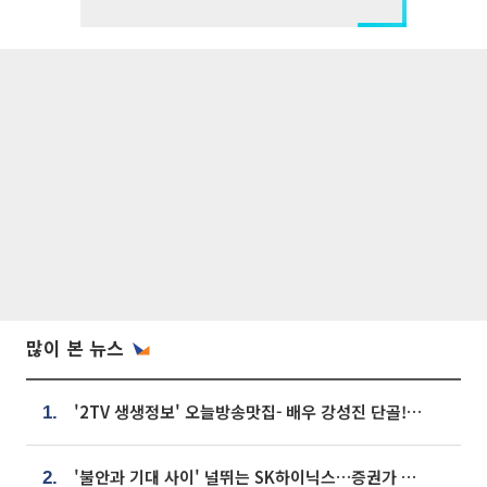
많이 본 뉴스
'2TV 생생정보' 오늘방송맛집- 배우 강성진 단골! 쌀국수ㆍ푸팟퐁 커리 맛집 '블○○○'
1.
'불안과 기대 사이' 널뛰는 SK하이닉스…증권가 "HBM4·LTA 기반 펀터멘털 견고"
2.