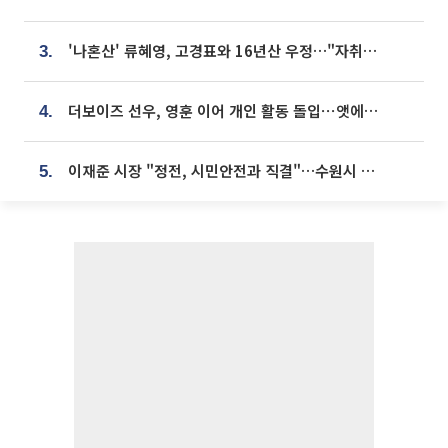
'나혼산' 류혜영, 고경표와 16년산 우정…"자취방서 부모님과 마주쳐"
3.
더보이즈 선우, 영훈 이어 개인 활동 돌입⋯앳에어리어와 전속계약
4.
이재준 시장 "정전, 시민안전과 직결"…수원시 비상대응체계 가동
5.