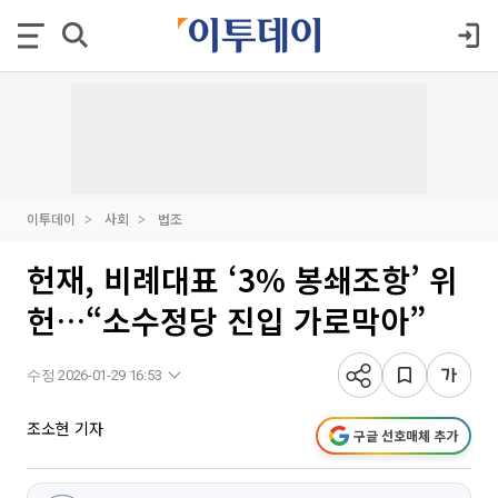
이투데이
사회
법조
헌재, 비례대표 ‘3% 봉쇄조항’ 위
헌…“소수정당 진입 가로막아”
수정 2026-01-29 16:53
조소현 기자
구글 선호매체 추가