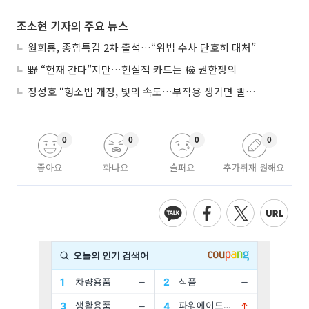
조소현 기자의 주요 뉴스
원희룡, 종합특검 2차 출석…“위법 수사 단호히 대처”
野 “헌재 간다”지만…현실적 카드는 檢 권한쟁의
정성호 “형소법 개정, 빛의 속도…부작용 생기면 빨리 고쳐야”
0
0
0
0
좋아요
화나요
슬퍼요
추가취재 원해요