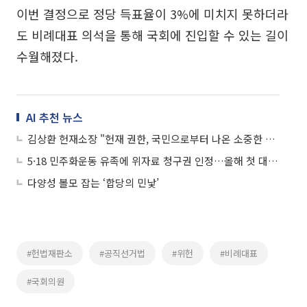
이번 결정으로 정당 득표율이 3%에 미치지 못하더라
도 비례대표 의석을 통해 국회에 진입할 수 있는 길이
수월해졌다.
AI 추천 뉴스
김상환 헌재소장 "헌재 권한, 국민으로부터 나온 소중한 책무"
5·18 민주화운동 유족에 위자료 청구권 인정…올해 첫 대법 전합 결론
다양성 볼모 잡는 ‘합당의 민낯’
#헌법재판소
#공직선거법
#위헌
#비례대표
#국회의원