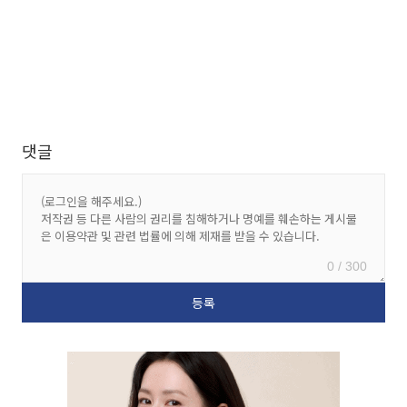
댓글
0 / 300