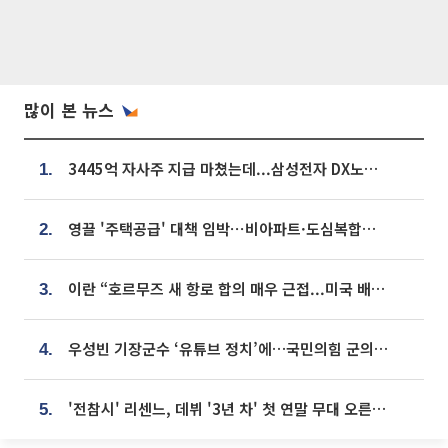
많이 본 뉴스
3445억 자사주 지급 마쳤는데...삼성전자 DX노조, 뒤늦은 '떼쓰기 집회'
1.
영끌 '주택공급' 대책 임박⋯비아파트·도심복합까지 총동원
2.
이란 “호르무즈 새 항로 합의 매우 근접...미국 배상 먼저”
3.
우성빈 기장군수 ‘유튜브 정치’에…국민의힘 군의원들 집단 반발
4.
'전참시' 리센느, 데뷔 '3년 차' 첫 연말 무대 오른다⋯"그동안 섭외 안 와"
5.