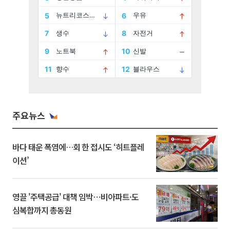
주요뉴스
바다 태운 폭염에…회 한 접시도 ‘히트플레
이션’
영끌 '주택공급' 대책 임박⋯비아파트·도
심복합까지 총동원