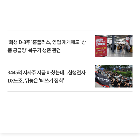
‘회생 D-3주’ 홈플러스, 영업 재개에도 ‘상
품 공급망’ 복구가 생존 관건
3445억 자사주 지급 마쳤는데...삼성전자
DX노조, 뒤늦은 '떼쓰기 집회'