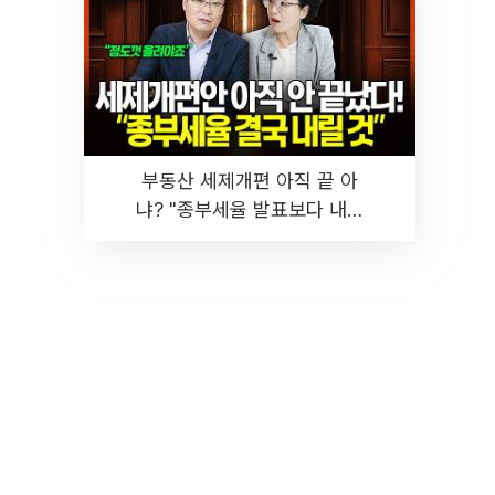
부동산 세제개편 아직 끝 아
냐? "종부세율 발표보다 내릴
것" 장기거주·양도세 전망 I 집
땅지성 I 김인만, 진미윤