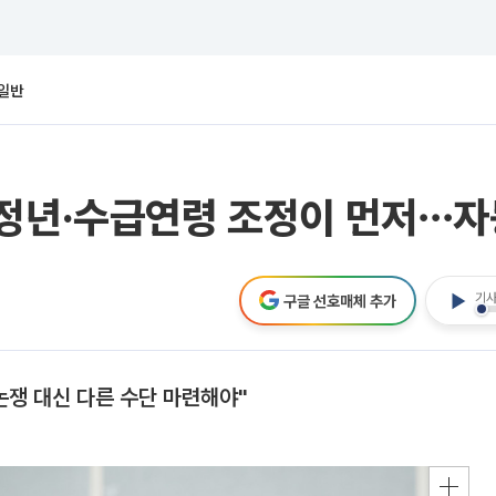
일반
"정년·수급연령 조정이 먼저⋯
기사
구글 선호매체 추가
논쟁 대신 다른 수단 마련해야"