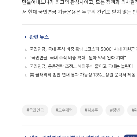
만들어내느냐가 최고의 관심사이고, 모든 정책과 의사결정
서 현재 국민연금 기금운용은 누구의 간섭도 받지 않는 
관련 뉴스
국민연금, 국내 주식 비중 확대…'코스피 5000' 시대 지원군
"국민연금, 국내 주식 비중 확대…원화 약세 완화 기대"
국민연금, 운용전략 조정… 해외주식 줄이고 국내는 늘린다
美 클래리티 법안 연내 통과 가능성 13%…상원 문턱서 제동
#국민연금
#모수개혁
#김성주
#정년
#