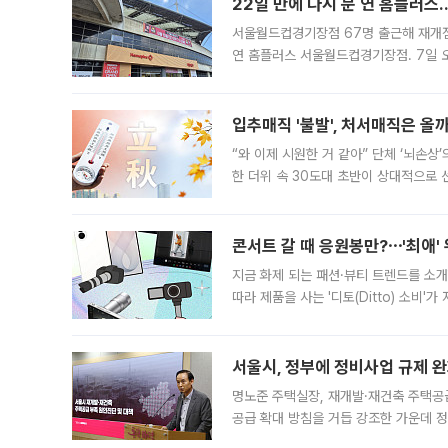
22일 만에 다시 문 연 홈플러스
서울월드컵경기장점 67명 출근해 재개점 
연 홈플러스 서울월드컵경기장점. 7일 
우유, 과일 같은 신선식품이 차근차근 자
입추매직 '불발', 처서매직은 올
“와 이제 시원한 거 같아” 단체 ‘뇌손상
한 더위 속 30도대 초반이 상대적으로
지역에 있었습니다. 7월 말에는 서풍과
콘서트 갈 때 응원봉만?⋯'최애'
지금 화제 되는 패션·뷰티 트렌드를 소개
따라 제품을 사는 '디토(Ditto) 소비
어디일까요? 아이돌 콘서트 시작을 기다
서울시, 정부에 정비사업 규제 완화
명노준 주택실장, 재개발·재건축 주택공
공급 확대 방침을 거듭 강조한 가운데 정
면 반박하고 나섰다. 명노준 서울시 주택