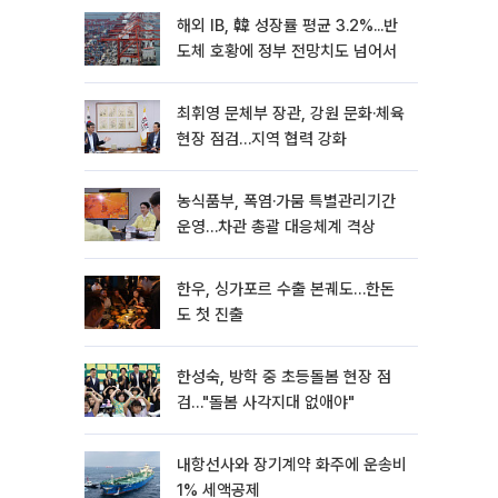
해외 IB, 韓 성장률 평균 3.2%...반
도체 호황에 정부 전망치도 넘어서
최휘영 문체부 장관, 강원 문화·체육
현장 점검…지역 협력 강화
농식품부, 폭염·가뭄 특별관리기간
운영…차관 총괄 대응체계 격상
한우, 싱가포르 수출 본궤도…한돈
도 첫 진출
한성숙, 방학 중 초등돌봄 현장 점
검…"돌봄 사각지대 없애야"
내항선사와 장기계약 화주에 운송비
1% 세액공제