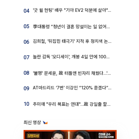
'굿 윌 헌팅' 배우 "기아 EV2 덕분에 살아"…교통사고 후 안전성 극찬
04
05
李대통령 “청년이 결혼 망설이는 일 없어야...제도상 불이익 조사”
김희철, '뒤집힌 태극기' 지적 후 정치색 논란…"좌우 떠나 우리나라 국기"
06
놀란 감독 '오디세이', 개봉 4일 만에 100만 돌파⋯'왕사남' 보다 빠르다
07
08
'불명' 문세윤, 故 터틀맨 빈자리 채웠다…'거북이' 눈물의 최종 우승
AT마드리드 ‘7번’ 이강인 “120% 쏟겠다”⋯시메오네 감독 “필요한 선수”
09
10
추미애 "우리 목표는 연대"…故 강일출 할머니 흉상 제막
최신 영상