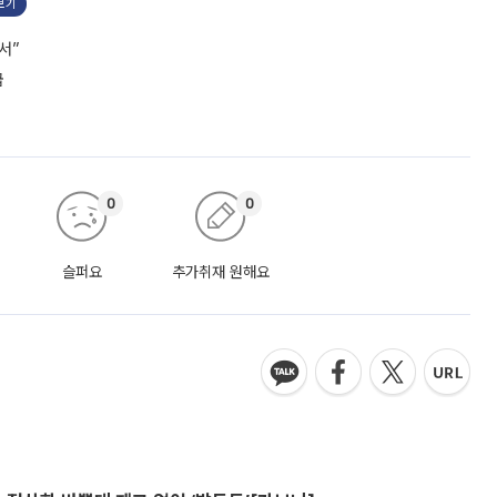
보기
서”
급
0
0
슬퍼요
추가취재 원해요