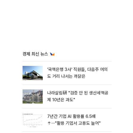
경제 최신 뉴스
'국책은행 3사' 직원들, 다음주 여의
도 거리 나서는 까닭은
나라살림硏 "검증 안 된 생산세액공
제 10년은 과도"
7년간 기업 AI 활용률 6.5배
↑⋯"활용 기업서 고용도 늘어"