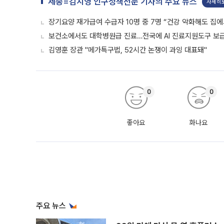
세종=김지영 인구정책전문 기자의 주요 뉴스
자세히
장기요양 재가급여 수급자 10명 중 7명 “건강 악화해도 집에
보건소에서도 대학병원급 진료…전국에 AI 진료지원도구 보
김영훈 장관 "메가특구법, 52시간 논쟁이 과잉 대표돼"
0
0
좋아요
화나요
주요 뉴스