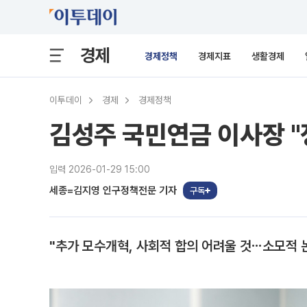
경제
경제정책
경제지표
생활경제
이투데이
경제
경제정책
김성주 국민연금 이사장 
입력 2026-01-29 15:00
세종=김지영 인구정책전문 기자
구독
"추가 모수개혁, 사회적 합의 어려울 것⋯소모적 