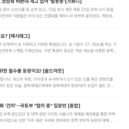
…정상화 바쁜데 재고 없어 ‘발동동’[가보니]
준비 신선식품 등 순차 입고…13일 정식 개장 목표 22일 만에 다시 문을
오전부터 직원들은 비어 있는 진열대를 채우느라 바쁘게 움직였다. 계란과
리를 잡기 시작했지만, 매장 곳곳엔 여전히 텅 빈 매대가 먼저 눈에 들어왔
까요? [해시태그]
’의 단계까지 온 지독하고 지독한 폭염입니다. 낮 기온이 37~39도를 찍는 극
 선선하게 느껴질 지경인데요. 이번 폭염의 중심은 처음 영남을 비롯한 동쪽
 북서풍이 산맥을 넘어 영남 쪽으로 내려오면서 뜨겁고 건조해졌는데요.
 위한 필수품 등장이오! [솔드아웃]
합니다. 자신의 취향, 가치관과 유사하거나 인기 있는 인물 혹은 콘텐츠를
'가 자리 잡은 오늘, 잘파세대(Z세대와 알파세대의 합성어)의 눈길이 쏠린 곳은
리는 공연장. 응원봉만큼이나 눈에 띄는 게 있습니다. 공연이 시작되기
 '건의'⋯국토부 "협의 중" 입장만 [종합]
급 부족 원인진단 및 대책 관련 브리핑 서울시가 재개발·재건축을 통한 주택
비사업으로 인한 '이주 대란' 우려와 정부와의 정책 엇박자 논란에 대해 정
실장은 2031년까지 31만 가구 착공 목표에 차질이 없다는 입장이나,