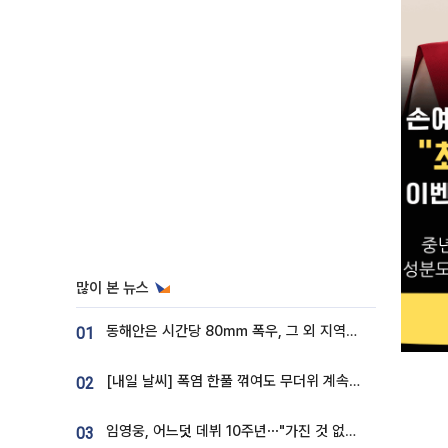
많이 본 뉴스
동해안은 시간당 80㎜ 폭우, 그 외 지역은 폭염…‘극과 극 날씨’
01
[내일 날씨] 폭염 한풀 꺾여도 무더위 계속⋯동해안 이틀 연속 비
02
임영웅, 어느덧 데뷔 10주년⋯"가진 것 없던 시절, 내 앞엔 20명의 팬뿐"
03