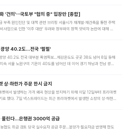
리는 공연장. 응원봉만큼이나 눈에 띄는 게 있습니다. 공연이 시작되기
 '건의'⋯국토부 "협의 중" 입장만 [종합]
급 부족 원인진단 및 대책 관련 브리핑 서울시가 재개발·재건축을 통한 주택
비사업으로 인한 '이주 대란' 우려와 정부와의 정책 엇박자 논란에 대해 정
실장은 2031년까지 31만 가구 착공 목표에 차질이 없다는 입장이나,
·광양 40.2도…전국 '펄펄'
·광양 40.2도 전국 대부분 폭염특보…체감온도도 곳곳 38도 넘어 8일 동해
지속 서울 노원구의 기온이 40도를 넘어선 데 이어 경기 하남과 전남 광양
. 전국 대부분 지역에 폭염특보가 내려진 가운데 곳곳에서 39~40도 안팎
켓 상·하한가 주문 한시 금지
마켓에서 발생하는 가격 왜곡 현상을 방지하기 위해 이달 12일부터 프리마켓
기로 했다. 7일 넥스트레이드는 최근 프리마켓에서 발생한 소량의 상·하한
, 주문 오류로 인한 가격 급등락을 최소화하기 위한 비상 대응방안을 발표
 풀린다…은행권 3000억 공급
리·농협도 취급 검토 당국 실수요자 공급 주문…분양가·필요자금 반영해 한도