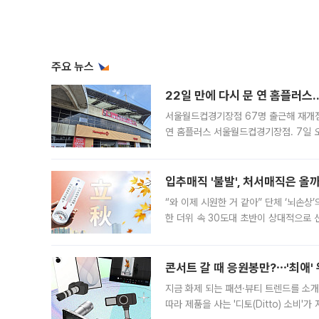
주요 뉴스
22일 만에 다시 문 연 홈플러스
서울월드컵경기장점 67명 출근해 재개점 
연 홈플러스 서울월드컵경기장점. 7일 
우유, 과일 같은 신선식품이 차근차근 자
입추매직 '불발', 처서매직은 올
“와 이제 시원한 거 같아” 단체 ‘뇌손상
한 더위 속 30도대 초반이 상대적으로
지역에 있었습니다. 7월 말에는 서풍과
콘서트 갈 때 응원봉만?⋯'최애'
지금 화제 되는 패션·뷰티 트렌드를 소개
따라 제품을 사는 '디토(Ditto) 소비