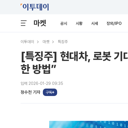
마켓
공시
시황
시세
장외/IPO
이투데이
마켓
특징주
[특징주] 현대차, 로봇 
한 방법”
입력 2026-01-29 09:35
정수천 기자
구독