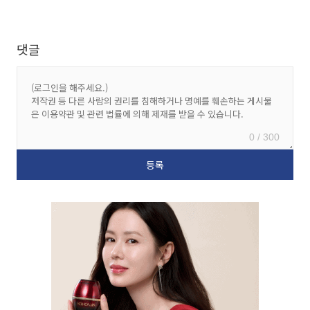
댓글
0 / 300