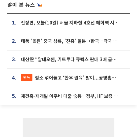
많이 본 뉴스
전장연, 오늘(10일) 서울 지하철 4호선 혜화역 시위…1호선 용산역 무정차
1.
태풍 '돌핀' 중국 상륙, '찬홈' 일본→한국…각국 기상청 예상 경로는?
2.
대신證 “알테오젠, 키트루다 큐렉스 판매 3배 급증…목표가 41만원 상향”
3.
젖소 섞어놓고 ‘한우 원육’ 팔이...공영홈쇼핑 표기·검증 구멍
단독
4.
재건축·재개발 이주비 대출 숨통…정부, HF 보증 신설 추진
5.