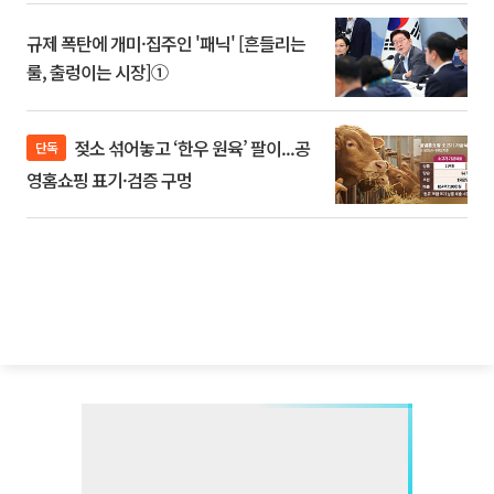
규제 폭탄에 개미·집주인 '패닉' [흔들리는
룰, 출렁이는 시장]①
젖소 섞어놓고 ‘한우 원육’ 팔이...공
단독
영홈쇼핑 표기·검증 구멍