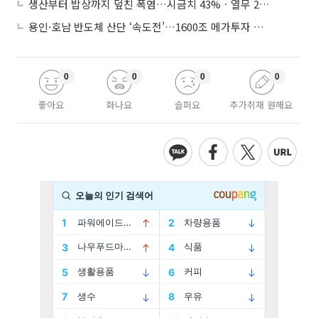
생산부터 밥상까지 덮친 폭염…시금치 43%ㆍ열무 28% 급등
용인·호남 반도체 산단 ‘속도전’…1600조 메가투자 이행 총력
0
0
0
0
좋아요
화나요
슬퍼요
추가취재 원해요