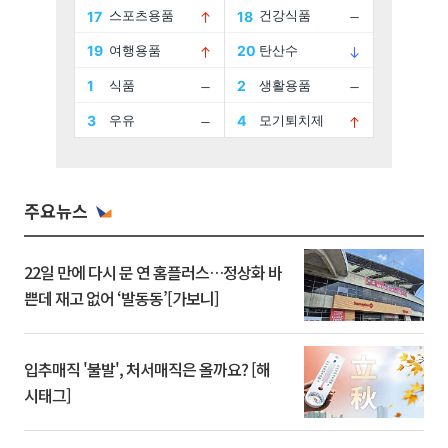
주요뉴스
22일 만에 다시 문 연 홈플러스…정상화 바
쁜데 재고 없어 ‘발동동’[가보니]
입추매직 '불발', 처서매직은 올까요? [해
시태그]