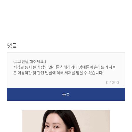
댓글
0 / 300