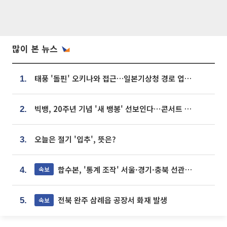
많이 본 뉴스
태풍 '돌핀' 오키나와 접근…일본기상청 경로 업데이트
1.
빅뱅, 20주년 기념 '새 뱅봉' 선보인다⋯콘서트 앞두고 팝업 개최
2.
오늘은 절기 '입추', 뜻은?
3.
합수본, '통계 조작' 서울·경기·충북 선관위 등 추가 압수수색
속보
4.
전북 완주 삼례읍 공장서 화재 발생
속보
5.