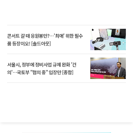
콘서트 갈 때 응원봉만?⋯'최애' 위한 필수
품 등장이오! [솔드아웃]
서울시, 정부에 정비사업 규제 완화 '건
의'⋯국토부 "협의 중" 입장만 [종합]