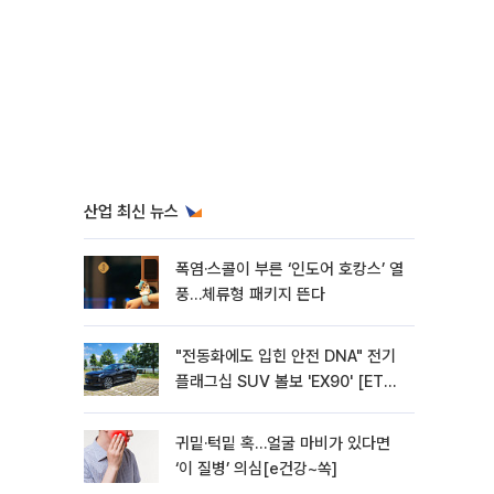
산업 최신 뉴스
폭염·스콜이 부른 ‘인도어 호캉스’ 열
풍…체류형 패키지 뜬다
"전동화에도 입힌 안전 DNA" 전기
플래그십 SUV 볼보 'EX90' [ET의
모빌리티]
귀밑·턱밑 혹…얼굴 마비가 있다면
‘이 질병’ 의심[e건강~쏙]