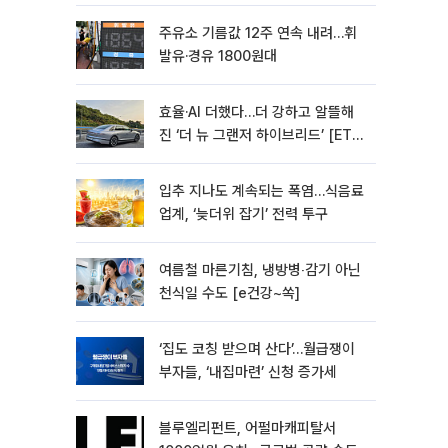
주유소 기름값 12주 연속 내려…휘
발유·경유 1800원대
효율·AI 더했다…더 강하고 알뜰해
진 ‘더 뉴 그랜저 하이브리드’ [ET의
모빌리티]
입추 지나도 계속되는 폭염…식음료
업계, ‘늦더위 잡기’ 전력 투구
여름철 마른기침, 냉방병‧감기 아닌
천식일 수도 [e건강~쏙]
‘집도 코칭 받으며 산다’…월급쟁이
부자들, ‘내집마련’ 신청 증가세
블루엘리펀트, 어펄마캐피탈서