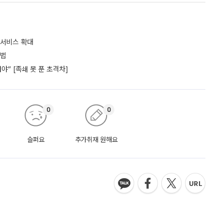
 서비스 확대
셈법
” [족쇄 못 푼 초격차]
0
0
슬퍼요
추가취재 원해요