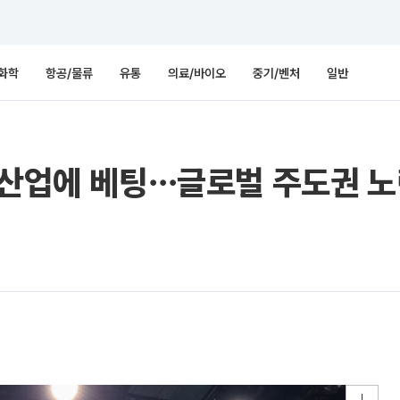
화학
항공/물류
유통
의료/바이오
중기/벤처
일반
래산업에 베팅⋯글로벌 주도권 노