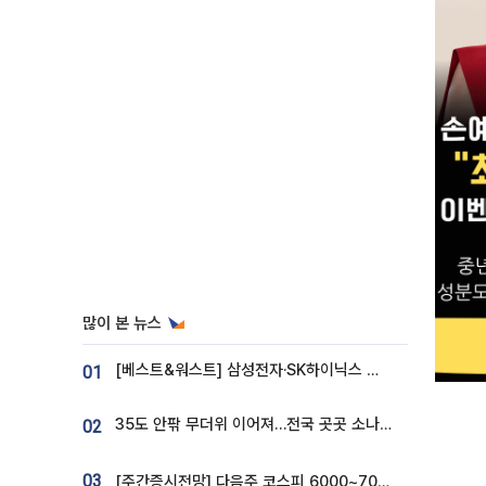
많이 본 뉴스
[베스트&워스트] 삼성전자·SK하이닉스 밀린 한 주…상상인증권은 85% 급등
01
35도 안팎 무더위 이어져…전국 곳곳 소나기 [오늘 날씨]
02
03
[주간증시전망] 다음주 코스피 6000~7000⋯“外人 수급은 정책이 변수”