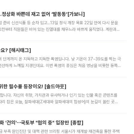
…정상화 바쁜데 재고 없어 ‘발동동’[가보니]
준비 신선식품 등 순차 입고…13일 정식 개장 목표 22일 만에 다시 문을
오전부터 직원들은 비어 있는 진열대를 채우느라 바쁘게 움직였다. 계란과
리를 잡기 시작했지만, 매장 곳곳엔 여전히 텅 빈 매대가 먼저 눈에 들어왔
까요? [해시태그]
’의 단계까지 온 지독하고 지독한 폭염입니다. 낮 기온이 37~39도를 찍는 극
 선선하게 느껴질 지경인데요. 이번 폭염의 중심은 처음 영남을 비롯한 동쪽
 북서풍이 산맥을 넘어 영남 쪽으로 내려오면서 뜨겁고 건조해졌는데요.
 위한 필수품 등장이오! [솔드아웃]
합니다. 자신의 취향, 가치관과 유사하거나 인기 있는 인물 혹은 콘텐츠를
'가 자리 잡은 오늘, 잘파세대(Z세대와 알파세대의 합성어)의 눈길이 쏠린 곳은
리는 공연장. 응원봉만큼이나 눈에 띄는 게 있습니다. 공연이 시작되기
 '건의'⋯국토부 "협의 중" 입장만 [종합]
급 부족 원인진단 및 대책 관련 브리핑 서울시가 재개발·재건축을 통한 주택