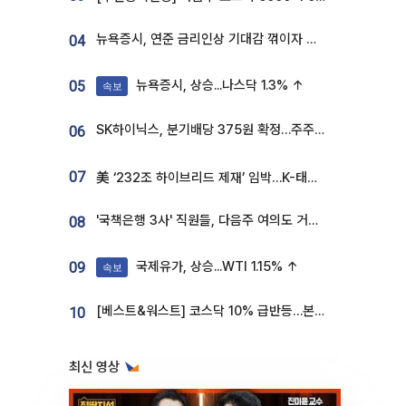
뉴욕증시, 연준 금리인상 기대감 꺾이자 상승...S&P500 사상 최고치 [종합]
04
뉴욕증시, 상승...나스닥 1.3% ↑
05
속보
SK하이닉스, 분기배당 375원 확정…주주환원책 9월로 앞당겨 발표
06
07
美 ‘232조 하이브리드 제재’ 임박…K-태양광, 불확실성 털고 날개 다나
'국책은행 3사' 직원들, 다음주 여의도 거리 나서는 까닭은
08
국제유가, 상승...WTI 1.15% ↑
09
속보
[베스트&워스트] 코스닥 10% 급반등…본느, 최대주주 변경 기대에 270% 폭등
10
최신 영상