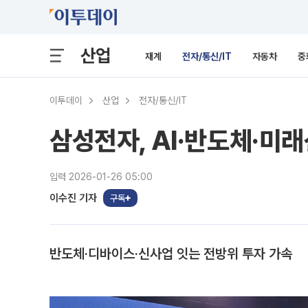
산업
재계
전자/통신/IT
자동차
중
이투데이
산업
전자/통신/IT
삼성전자, AI·반도체·미
입력 2026-01-26 05:00
이수진 기자
구독
반도체·디바이스·신사업 잇는 전방위 투자 가속