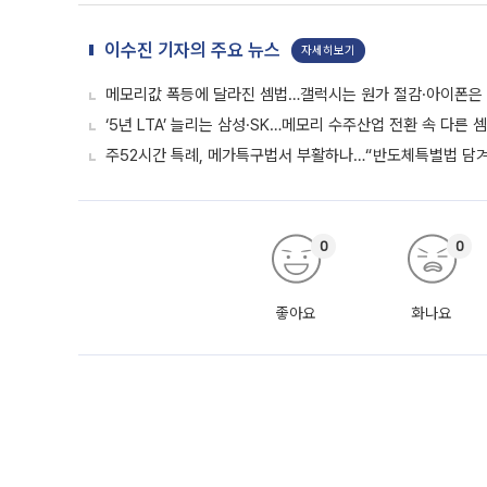
이수진 기자의 주요 뉴스
자세히보기
메모리값 폭등에 달라진 셈법…갤럭시는 원가 절감·아이폰은
‘5년 LTA’ 늘리는 삼성·SK…메모리 수주산업 전환 속 다른 
주52시간 특례, 메가특구법서 부활하나…“반도체특별법 담겨야
0
0
좋아요
화나요