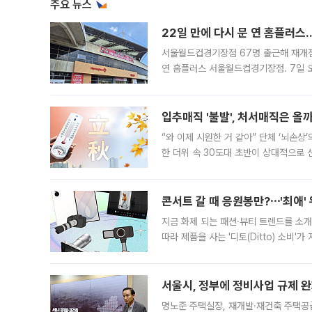
주요 뉴스
22일 만에 다시 문 연 홈플러스
서울월드컵경기장점 67명 출근해 재개점 
연 홈플러스 서울월드컵경기장점. 7일 
우유, 과일 같은 신선식품이 차근차근 자
입추매직 '불발', 처서매직은 올
“와 이제 시원한 거 같아” 단체 ‘뇌손상
한 더위 속 30도대 초반이 상대적으로
지역에 있었습니다. 7월 말에는 서풍과
콘서트 갈 때 응원봉만?⋯'최애'
지금 화제 되는 패션·뷰티 트렌드를 소개
따라 제품을 사는 '디토(Ditto) 소비
어디일까요? 아이돌 콘서트 시작을 기다
서울시, 정부에 정비사업 규제 완화
명노준 주택실장, 재개발·재건축 주택공