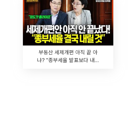
부동산 세제개편 아직 끝 아
냐? "종부세율 발표보다 내릴
것" 장기거주·양도세 전망 I 집
땅지성 I 김인만, 진미윤