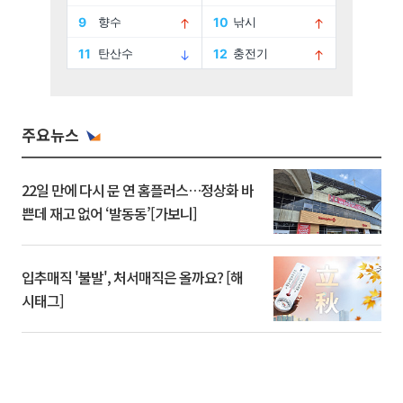
주요뉴스
22일 만에 다시 문 연 홈플러스…정상화 바
쁜데 재고 없어 ‘발동동’[가보니]
입추매직 '불발', 처서매직은 올까요? [해
시태그]