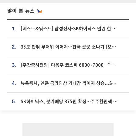
많이 본 뉴스
[베스트&워스트] 삼성전자·SK하이닉스 밀린 한 주…상상인증권은 85% 급등
1.
35도 안팎 무더위 이어져…전국 곳곳 소나기 [오늘 날씨]
2.
[주간증시전망] 다음주 코스피 6000~7000⋯“外人 수급은 정책이 변수”
3.
뉴욕증시, 연준 금리인상 기대감 꺾이자 상승...S&P500 사상 최고치 [종합]
4.
SK하이닉스, 분기배당 375원 확정…주주환원책 9월로 앞당겨 발표
5.