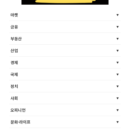
마켓
금융
부동산
산업
경제
국제
정치
사회
오피니언
문화·라이프