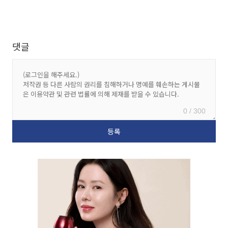
댓글
0 / 300