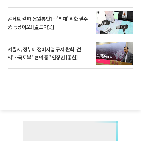
콘서트 갈 때 응원봉만?⋯'최애' 위한 필수
품 등장이오! [솔드아웃]
서울시, 정부에 정비사업 규제 완화 '건
의'⋯국토부 "협의 중" 입장만 [종합]