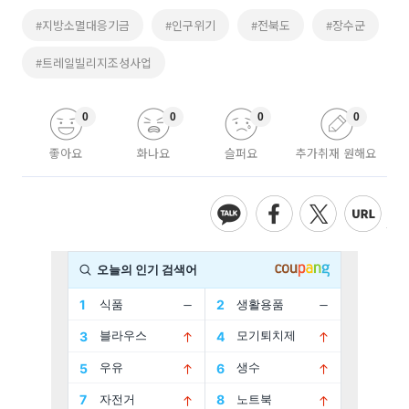
#지방소멸대응기금
#인구위기
#전북도
#장수군
#트레일빌리지조성사업
0
0
0
0
좋아요
화나요
슬퍼요
추가취재 원해요