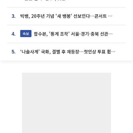
빅뱅, 20주년 기념 '새 뱅봉' 선보인다⋯콘서트 앞두고 팝업 개최
3.
합수본, '통계 조작' 서울·경기·충북 선관위 등 추가 압수수색
속보
4.
‘나솔사계’ 국화, 결별 후 재등장⋯첫인상 투표 휩쓸고 ‘인기녀’ 등극
5.