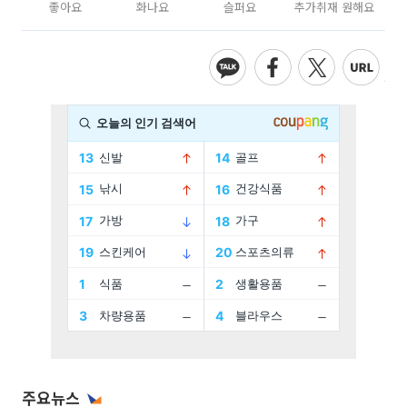
좋아요
화나요
슬퍼요
추가취재 원해요
주요뉴스