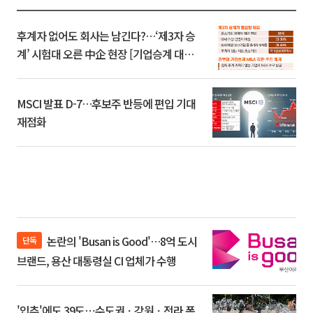
후계자 없어도 회사는 남긴다?…‘제3자 승
계’ 시험대 오른 中企 현장 [기업승계 대전
환]
MSCI 발표 D-7…후보주 반등에 편입 기대
재점화
논란의 'Busan is Good'…8억 도시
단독
브랜드, 용산 대통령실 CI 업체가 수행
'입추'에도 39도⋯수도권ㆍ강원ㆍ전라 폭