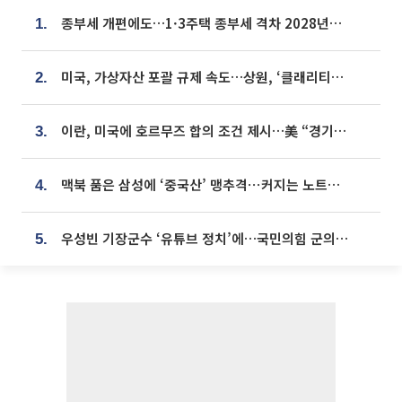
종부세 개편에도…1·3주택 종부세 격차 2028년부터 확대
1.
미국, 가상자산 포괄 규제 속도…상원, ‘클래리티법’ 9월 절차투표 추진
2.
이란, 미국에 호르무즈 합의 조건 제시…美 “경기 아직 안 끝나” [종합]
3.
맥북 품은 삼성에 ‘중국산’ 맹추격⋯커지는 노트북 OLED 시장
4.
우성빈 기장군수 ‘유튜브 정치’에…국민의힘 군의원들 집단 반발
5.