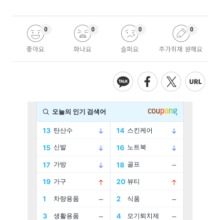
0
0
0
0
좋아요
화나요
슬퍼요
추가취재 원해요