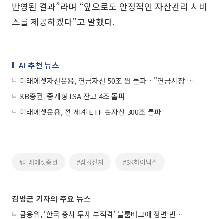
반영된 결과”라며 “앞으로도 안정적인 자산관리 서비
스를 제공하겠다”고 말했다.
AI 추천 뉴스
미래에셋자산운용, 연금자산 50조 원 돌파…"연금시장 내 압도적 규모"
KB증권, 중개형 ISA 잔고 4조 돌파
미래에셋운용, 전 세계 ETF 순자산 300조 돌파
#미래에셋증권
#삼성전자
#SK하이닉스
김범근 기자의 주요 뉴스
금융위, ‘한국 증시 투자 부적격’ 블룸버그에 정면 반박…“근거 불분명”