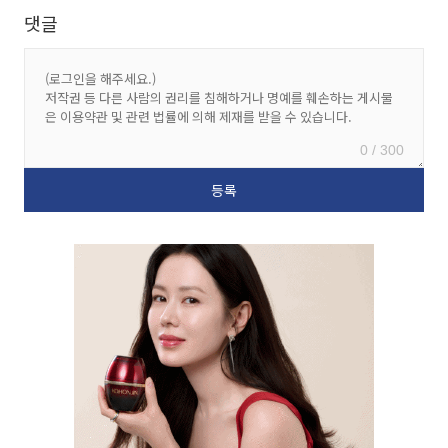
댓글
0 / 300