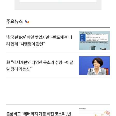
주요뉴스
‘한국판 IRA’ 베일 벗었지만…반도체·배터
리 업계 “시행령이 관건”
與 “세제개편안 다양한 목소리 수렴…이달
말 정리 가능성”
블룸버그 “레버리지 거품 빠진 코스피, 변