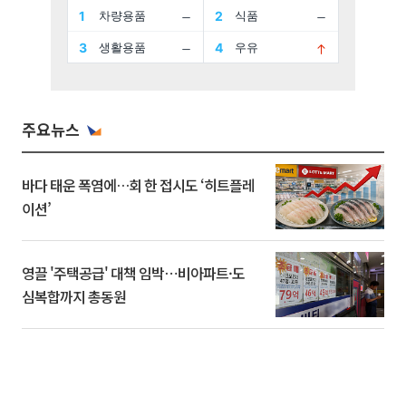
주요뉴스
바다 태운 폭염에…회 한 접시도 ‘히트플레
이션’
영끌 '주택공급' 대책 임박⋯비아파트·도
심복합까지 총동원