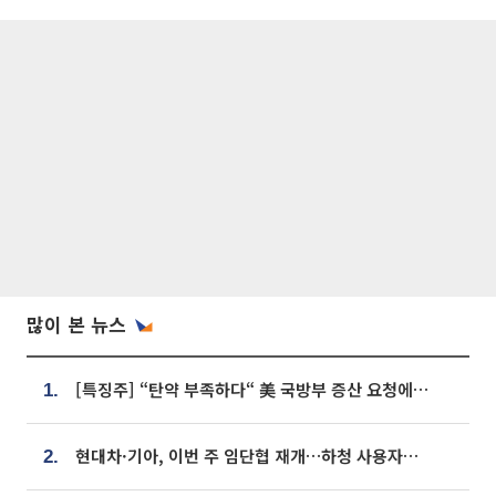
많이 본 뉴스
[특징주] “탄약 부족하다“ 美 국방부 증산 요청에⋯국내 방산주 급등세
1.
현대차·기아, 이번 주 임단협 재개…하청 사용자성 재심도 ‘변수’
2.