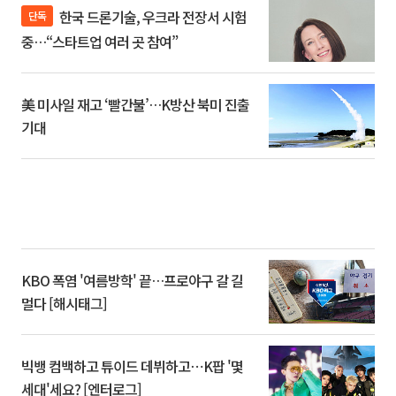
한국 드론기술, 우크라 전장서 시험
단독
중…“스타트업 여러 곳 참여”
美 미사일 재고 ‘빨간불’…K방산 북미 진출
기대
KBO 폭염 '여름방학' 끝…프로야구 갈 길
멀다 [해시태그]
빅뱅 컴백하고 튜이드 데뷔하고⋯K팝 '몇
세대'세요? [엔터로그]