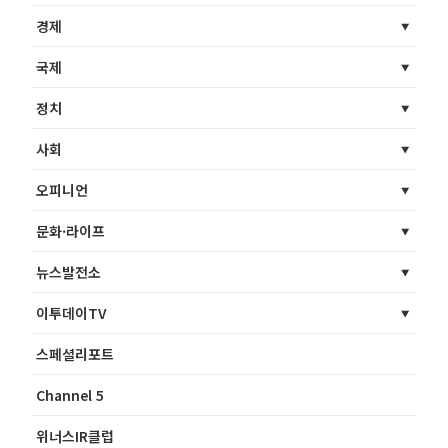
경제
국제
정치
사회
오피니언
문화·라이프
뉴스발전소
이투데이TV
스페셜리포트
Channel 5
위너스IR클럽