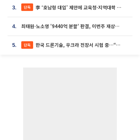
李 ‘호남형 대입’ 제안에 교육청·지역대학 서·논술형 입시 연계 '착수'
단독
3.
최태원·노소영 '9440억 분할' 판결, 이번주 재상고 여부 주목
4.
한국 드론기술, 우크라 전장서 시험 중…“스타트업 여러 곳 참여”
단독
5.