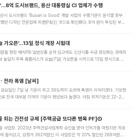
od'…8억 도시브랜드, 용산 대통령실 CI 업체가 수행
시 도시브랜드 ‘Busan is Good’ 개발 사업의 수행기관이 윤석열 정부
여했던 디자인 전문업체 피앤(P&)인 것으로 확인됐다. 8억 원이 투입된 부산
 부족과 디자인 정체성 논란에 휩싸였던 만큼, 사업 선정 과정과 결과물에
 가오픈’...13일 정식 개장 시험대
.직원들 현장 배치PB·일반상품 순차 입고에도 신선식품 수급 정상화는 과제최
 높일지 주목 홈플러스가 오늘(7일) 가오픈을 시작으로 13일 정식으로 재
직원들이 현장 배치되고, PB 상품과 함께 일반 상품 납품도 순차적으로 진행
ㆍ전라 폭염 [날씨]
 금요일인 7일 낮 기온이 최고 39도까지 오르며 폭염이 이어지겠다. 기상청
로 전국 대부분 지역의 기온이 평년보다 높겠다. 아침 최저기온은 22~27
 대부분 지역에 폭염특보가 발효된 가운데 최고체감온도는 35도 안팎까지 올라
줄 죄는 건전성 규제 [주택공급 또다른 병목 PF]①
발 사업장. 2023년 주택건설사업계획 승인을 받아 인허가를 마쳤지만 착공
에 들어갔고, 감정가 362억원인 이 사업장은 약 20% 할인된 288억원에