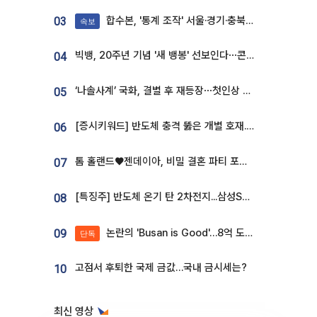
합수본, '통계 조작' 서울·경기·충북 선관위 등 추가 압수수색
03
속보
빅뱅, 20주년 기념 '새 뱅봉' 선보인다⋯콘서트 앞두고 팝업 개최
04
‘나솔사계’ 국화, 결별 후 재등장⋯첫인상 투표 휩쓸고 ‘인기녀’ 등극
05
[증시키워드] 반도체 충격 뚫은 개별 호재...포스코퓨처엠·에코프로·한화솔루션 '눈길'
06
톰 홀랜드♥젠데이아, 비밀 결혼 파티 포착⋯호텔 대관비만 9억
07
[특징주] 반도체 온기 탄 2차전지...삼성SDI, 장 초반 7% 넘게 껑충
08
논란의 'Busan is Good'…8억 도시브랜드, 용산 대통령실 CI 업체가 수행
09
단독
고점서 후퇴한 국제 금값…국내 금시세는?
10
최신 영상