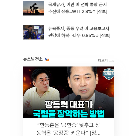
국제유가, 이란 미 선박 통항 금지
추진에 상승...WTI 2.8%↑[상보]
뉴욕증시, 중동 우려·미 고용보고서
관망에 하락⋯다우 0.85%↓[상보]
뉴스발전소
“한동훈은 ‘공한증’ 낮추고 장
동혁은 ‘공장증’ 키운다” [정치