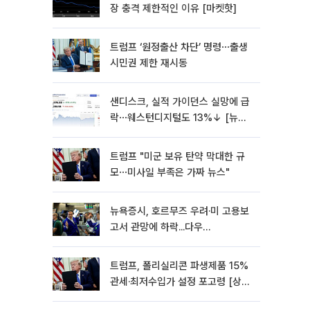
장 충격 제한적인 이유 [마켓핫]
트럼프 ‘원정출산 차단’ 명령⋯출생
시민권 제한 재시동
샌디스크, 실적 가이던스 실망에 급
락⋯웨스턴디지털도 13%↓ [뉴욕
증시 무버]
트럼프 "미군 보유 탄약 막대한 규
모⋯미사일 부족은 가짜 뉴스"
뉴욕증시, 호르무즈 우려·미 고용보
고서 관망에 하락...다우
0.85%↓[종합]
트럼프, 폴리실리콘 파생제품 15%
관세·최저수입가 설정 포고령 [상
보]