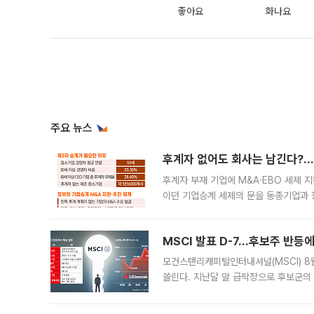
좋아요
화나요
주요 뉴스
후계자 없어도 회사는 남긴다?…‘
후계자 부재 기업에 M&A·EBO 세제 
이던 기업승계 세제의 문을 동종기업과 
대신 M&A나 임직원 인수(EBO)를 통
늘
MSCI 발표 D-7…후보주 반등
모건스탠리캐피털인터내셔널(MSCI) 8
쏠린다. 지난달 말 급락장으로 후보군의
가능성과 지수 추종 자금 유입 기대가 