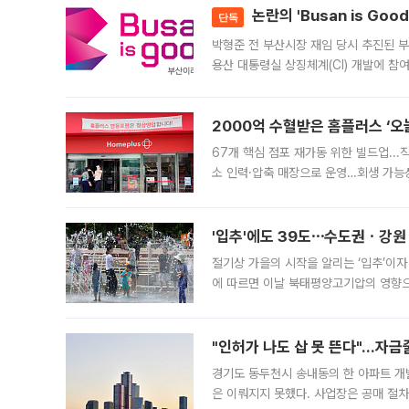
논란의 'Busan is Go
단독
박형준 전 부산시장 재임 당시 추진된 부산
용산 대통령실 상징체계(CI) 개발에 참
도시브랜드 사업이 공개 이후 시민 공감
2000억 수혈받은 홈플러스 ‘오늘
67개 핵심 점포 재가동 위한 빌드업..
소 인력·압축 매장으로 운영…회생 가능성
영업을 시작한다. 핵심 점포 67개에는 
'입추'에도 39도⋯수도권ㆍ강원
절기상 가을의 시작을 알리는 ‘입추’이자
에 따르면 이날 북태평양고기압의 영향으
도, 낮 최고기온은 31~39도로, 전국
"인허가 나도 삽 못 뜬다"…자금
경기도 동두천시 송내동의 한 아파트 개
은 이뤄지지 못했다. 사업장은 공매 절차