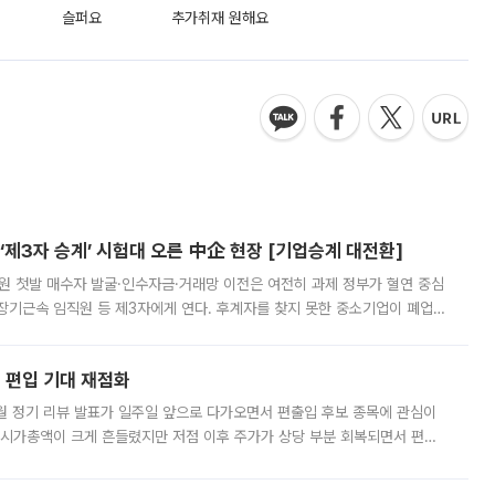
슬퍼요
추가취재 원해요
제3자 승계’ 시험대 오른 中企 현장 [기업승계 대전환]
지원 첫발 매수자 발굴·인수자금·거래망 이전은 여전히 과제 정부가 혈연 중심
장기근속 임직원 등 제3자에게 연다. 후계자를 찾지 못한 중소기업이 폐업
해 기술과 일자리를 남기도록 하겠다는 취지다. 다만 세금 감면만으로 거래를
에 편입 기대 재점화
월 정기 리뷰 발표가 일주일 앞으로 다가오면서 편출입 후보 종목에 관심이
 시가총액이 크게 흔들렸지만 저점 이후 주가가 상당 부분 회복되면서 편입
다시 부각되고 있다. 7일 금융투자업계에 따르면 MSCI는 한국시간으로 오는