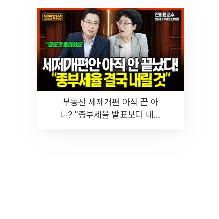
부동산 세제개편 아직 끝 아
냐? "종부세율 발표보다 내릴
것" 장기거주·양도세 전망 I 집
땅지성 I 김인만, 진미윤