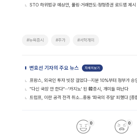
STO 하위법규 예상안, 풀링·거래한도·정형증권 로드맵 제시
#뉴욕증시
#주가
#서학개미
변효선 기자의 주요 뉴스
자세히보기
프랑스, 외국인 투자 빗장 걸었다⋯지분 10%부터 정부가 승
"다신 국장 안 한다"⋯'카지노' 된 韓증시, 개미들 떠난다
트럼프, 이란 공격 전격 취소…중동 ‘파국의 주말’ 피했다 [종
0
0