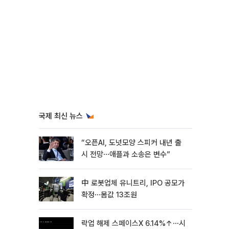
국제 최신 뉴스
“오픈AI, 도넛모양 스피커 내년 출
시 전망⋯애플과 소송은 변수”
中 로봇업체 유니트리, IPO 공모가
확정⋯몸값 13조원
락업 해제 스페이스X 6.14%↑⋯시