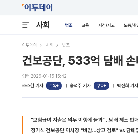
사회
법조
교육
사건/사고
노동/취
이투데이
사회
법조
건보공단, 533억 담배 
입력 2026-01-15 15:42
조소현 기자
송석주 기자
박진희 기
구독
구독
"보험급여 지출은 의무 이행에 불과"…담배 제조·판
정기석 건보공단 이사장 "비참…상고 검토" vs 담배업