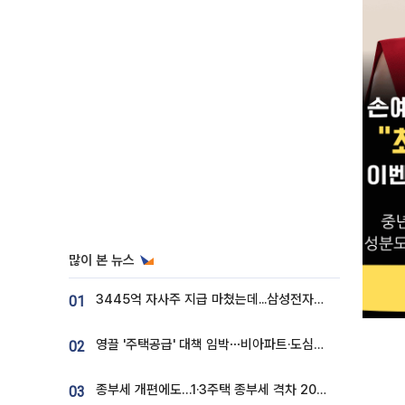
많이 본 뉴스
3445억 자사주 지급 마쳤는데...삼성전자 DX노조, 뒤늦은 '떼쓰기 집회'
01
영끌 '주택공급' 대책 임박⋯비아파트·도심복합까지 총동원
02
종부세 개편에도…1·3주택 종부세 격차 2028년부터 확대
03