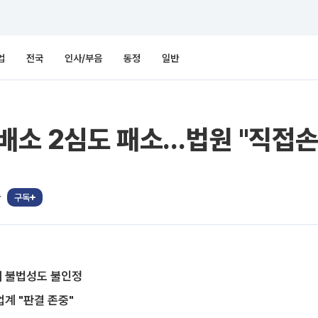
업
전국
인사/부음
동정
일반
손배소 2심도 패소…법원 "직접손
자
구독
매 불법성도 불인정
계 "판결 존중"