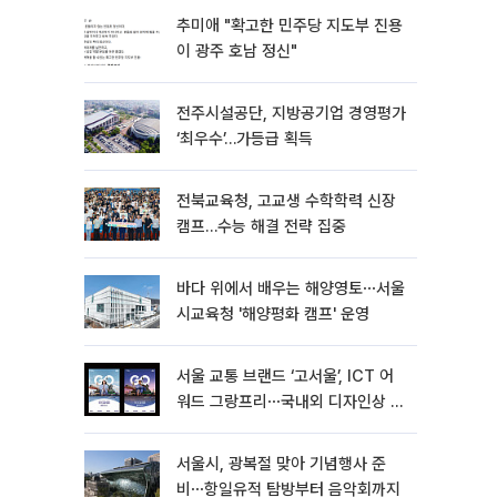
추미애 "확고한 민주당 지도부 진용
이 광주 호남 정신"
전주시설공단, 지방공기업 경영평가
‘최우수’…가등급 획득
전북교육청, 고교생 수학학력 신장
캠프…수능 해결 전략 집중
바다 위에서 배우는 해양영토⋯서울
시교육청 '해양평화 캠프' 운영
서울 교통 브랜드 ‘고서울’, ICT 어
워드 그랑프리⋯국내외 디자인상 4
관왕 달성
서울시, 광복절 맞아 기념행사 준
비⋯항일유적 탐방부터 음악회까지