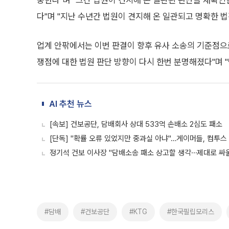
중한다"며 "그간 법원이 견지해 온 일관된 판단을 재확인
다"며 "지난 수년간 법원이 견지해 온 일관되고 명확한 
업계 안팎에서는 이번 판결이 향후 유사 소송의 기준점으로
쟁점에 대한 법원 판단 방향이 다시 한번 분명해졌다"며 
AI 추천 뉴스
[속보] 건보공단, 담배회사 상대 533억 손배소 2심도 패소
[단독] "확률 오류 있었지만 중과실 아냐"…게이머들, 컴투스
정기석 건보 이사장 "담배소송 패소 상고할 생각⋯제대로 싸울
#담배
#건보공단
#KTG
#한국필립모리스