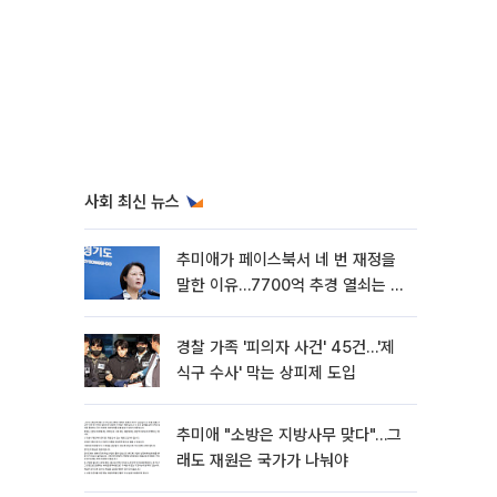
사회 최신 뉴스
추미애가 페이스북서 네 번 재정을
말한 이유…7700억 추경 열쇠는 도
의회에
경찰 가족 '피의자 사건' 45건…'제
식구 수사' 막는 상피제 도입
추미애 "소방은 지방사무 맞다"…그
래도 재원은 국가가 나눠야