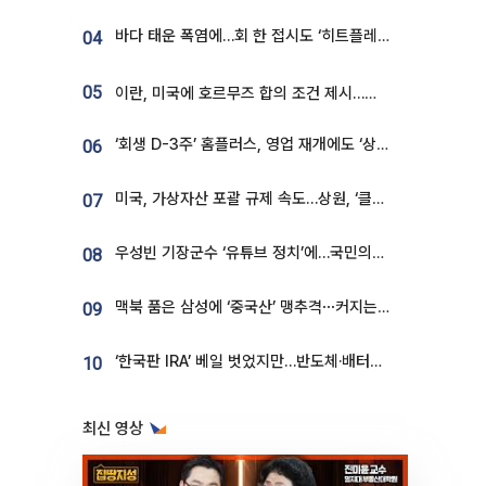
바다 태운 폭염에…회 한 접시도 ‘히트플레이션’
04
05
이란, 미국에 호르무즈 합의 조건 제시…美 “경기 아직 안 끝나” [종합]
‘회생 D-3주’ 홈플러스, 영업 재개에도 ‘상품 공급망’ 복구가 생존 관건
06
미국, 가상자산 포괄 규제 속도…상원, ‘클래리티법’ 9월 절차투표 추진
07
우성빈 기장군수 ‘유튜브 정치’에…국민의힘 군의원들 집단 반발
08
맥북 품은 삼성에 ‘중국산’ 맹추격⋯커지는 노트북 OLED 시장
09
‘한국판 IRA’ 베일 벗었지만…반도체·배터리 업계 “시행령이 관건”
10
최신 영상