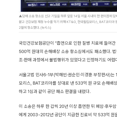
▲담배 소송 항소심 선고 기일을 하루 앞둔 14일 서울 시내의 한 편의점에 
묻고 건강보험 재정 누수를 막기 위해 KT&G, 한국필립모리스, BAT코리아 등
2월에 항소했다. (뉴시스)
국민건강보험공단이 "흡연으로 인한 질병 치료에 들어간 
500억 원대의 손해배상 소송 항소심에서도 패소했다. 법
조·판매 과정에서 불법행위가 있었다고 인정하기도 어렵
서울고법 민사6-1부(박해빈·권순민·이경훈 부장판사)는 1
모리스, BAT코리아를 상대로 낸 533억 원 규모 손해배
하고 1심과 같이 공단 패소 판결을 내렸다.
이 소송은 하루 한 갑씩 20년 이상 흡연한 뒤 폐암·후두암
에게 2003~2012년 공단이 지급한 진료비 약 533억