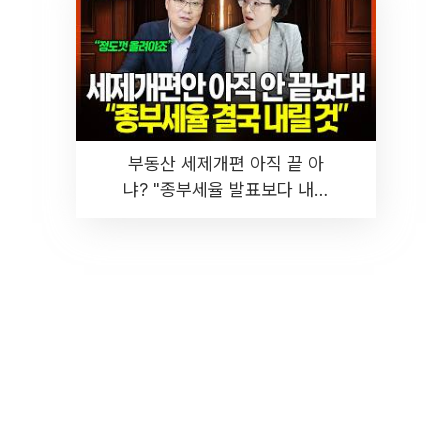
부동산 세제개편 아직 끝 아
냐? "종부세율 발표보다 내릴
것" 장기거주·양도세 전망 I 집
땅지성 I 김인만, 진미윤