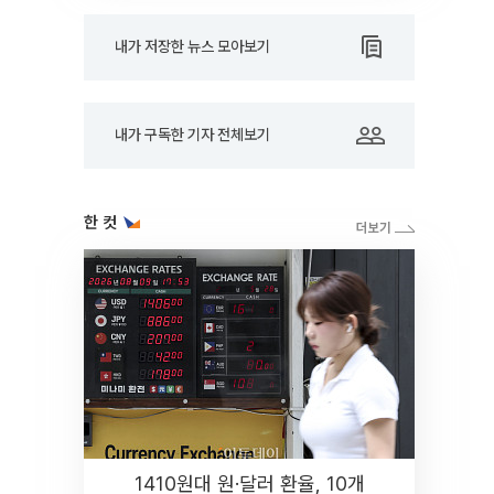
내가 저장한 뉴스 모아보기
내가 구독한 기자 전체보기
한 컷
1410원대 원·달러 환율, 10개