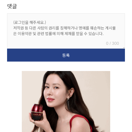
댓글
0 / 300