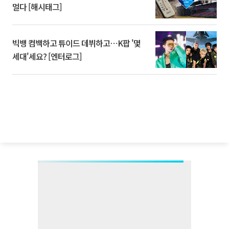
멀다 [해시태그]
빅뱅 컴백하고 튜이드 데뷔하고⋯K팝 '몇
세대'세요? [엔터로그]