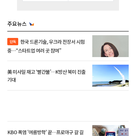
주요뉴스
한국 드론기술, 우크라 전장서 시험
단독
중…“스타트업 여러 곳 참여”
美 미사일 재고 ‘빨간불’…K방산 북미 진출
기대
KBO 폭염 '여름방학' 끝…프로야구 갈 길