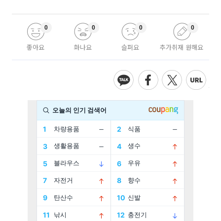
0
0
0
0
좋아요
화나요
슬퍼요
추가취재 원해요