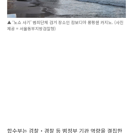
▲ ‘노쇼 사기’ 범죄단체 검거 장소인 캄보디아 롱펑쉔 카지노. (사진
제공 = 서울동부지방검찰청)
합수부는 검찰‧경찰 등 범정부 기관 역량을 결집한