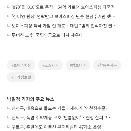
‘070’을 ‘010’으로 둔갑…54억 가로챈 보이스피싱 다국적 일당 21명 적발
‘김미영 팀장’ 연락받고 보이스피싱 단순 현금수거만 했어도…대법 “사기죄 공범”
보이스피싱 적극 가담 안 해도…대법 “범죄 인식까진 필요치 않아”
무너진 노후, 국민연금으로 다시 세우다
#보이스피싱
#노쇼사기
#캄보디아
#합동수사부
#국가정보원
박일경 기자의 주요 뉴스
양천구, 배움으로 물드는 가을…제40기 ‘양천장수문화대학’ 수강생 모집
관악구, 폭염 취약계층 보호 ‘빈틈없이’…현장 살피고 지원 넓힌다
구로구, 주말에도 어르신 무더위쉼터 47개소 운영