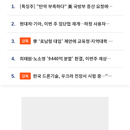
[특징주] “탄약 부족하다“ 美 국방부 증산 요청에⋯국내 방산주 급등세
1.
현대차·기아, 이번 주 임단협 재개…하청 사용자성 재심도 ‘변수’
2.
李 ‘호남형 대입’ 제안에 교육청·지역대학 서·논술형 입시 연계 '착수'
단독
3.
최태원·노소영 '9440억 분할' 판결, 이번주 재상고 여부 주목
4.
한국 드론기술, 우크라 전장서 시험 중…“스타트업 여러 곳 참여”
단독
5.