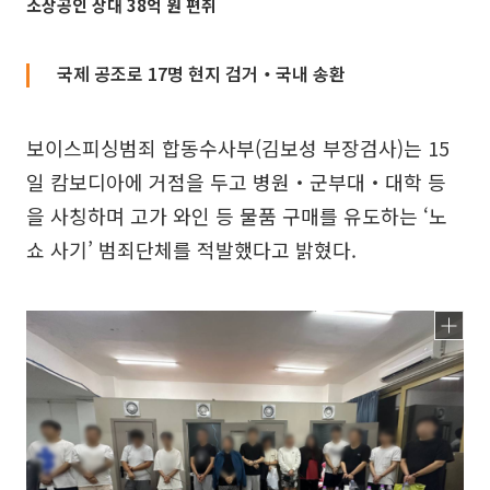
소상공인 상대 38억 원 편취
국제 공조로 17명 현지 검거‧국내 송환
보이스피싱범죄 합동수사부(김보성 부장검사)는 15
일 캄보디아에 거점을 두고 병원‧군부대‧대학 등
을 사칭하며 고가 와인 등 물품 구매를 유도하는 ‘노
쇼 사기’ 범죄단체를 적발했다고 밝혔다.