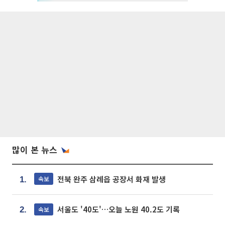
많이 본 뉴스
전북 완주 삼례읍 공장서 화재 발생
속보
1.
서울도 '40도'…오늘 노원 40.2도 기록
속보
2.