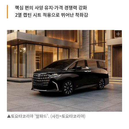
핵심 편의 사양 유지·가격 경쟁력 강화
2열 캡틴 시트 적용으로 뛰어난 착좌감
▲토요타코리아 '알파드'. (사진=토요타코리아)