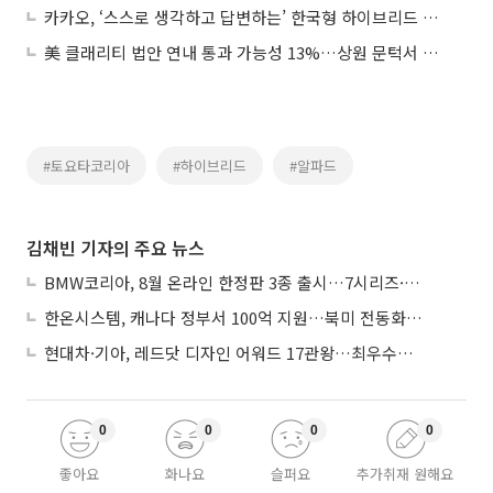
카카오, ‘스스로 생각하고 답변하는’ 한국형 하이브리드 멀티모달 언어모델 공개
美 클래리티 법안 연내 통과 가능성 13%…상원 문턱서 제동
#토요타코리아
#하이브리드
#알파드
김채빈 기자의 주요 뉴스
BMW코리아, 8월 온라인 한정판 3종 출시…7시리즈·X7·M340i 투어링
한온시스템, 캐나다 정부서 100억 지원…북미 전동화 시장 가속
현대차·기아, 레드닷 디자인 어워드 17관왕…최우수상 2개 수상
0
0
0
0
좋아요
화나요
슬퍼요
추가취재 원해요