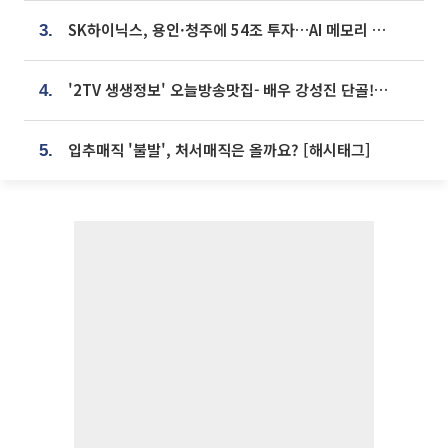
SK하이닉스, 용인·청주에 54조 투자…AI 메모리 생산기지 키운다
3.
'2TV 생생정보' 오늘방송맛집- 배우 강성진 단골! 쌀국수ㆍ푸팟퐁 커리 맛집 '블○○○'
4.
입추매직 '불발', 처서매직은 올까요? [해시태그]
5.