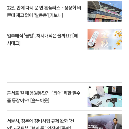
22일 만에 다시 문 연 홈플러스…정상화 바
쁜데 재고 없어 ‘발동동’[가보니]
입추매직 '불발', 처서매직은 올까요? [해
시태그]
콘서트 갈 때 응원봉만?⋯'최애' 위한 필수
품 등장이오! [솔드아웃]
서울시, 정부에 정비사업 규제 완화 '건
의'⋯국토부 "협의 중" 입장만 [종합]