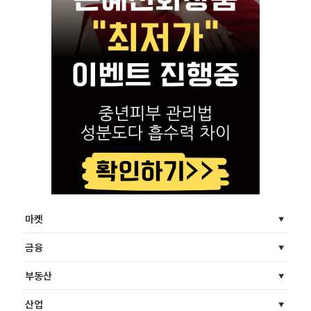
마켓
금융
부동산
산업