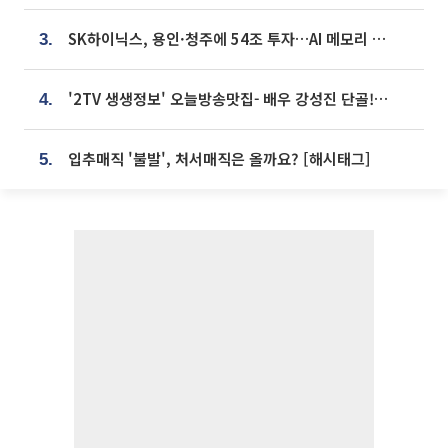
SK하이닉스, 용인·청주에 54조 투자…AI 메모리 생산기지 키운다
3.
'2TV 생생정보' 오늘방송맛집- 배우 강성진 단골! 쌀국수ㆍ푸팟퐁 커리 맛집 '블○○○'
4.
입추매직 '불발', 처서매직은 올까요? [해시태그]
5.