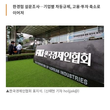
한경협 설문조사…기업별 차등규제, 고용·투자 축소로
이어져
▲한국경제인협회 표지석. (신태현 기자 holjjak@)