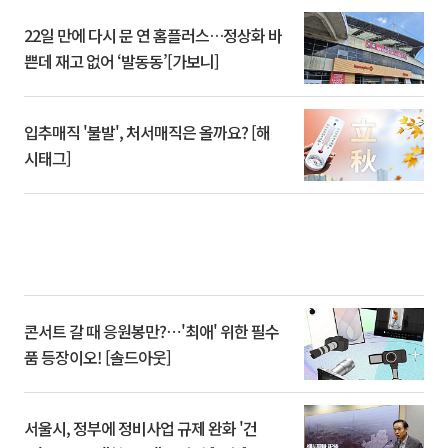
22일 만에 다시 문 연 홈플러스…정상화 바
쁜데 재고 없어 ‘발동동’[가보니]
입추매직 '불발', 처서매직은 올까요? [해
시태그]
콘서트 갈 때 응원봉만?⋯'최애' 위한 필수
품 등장이오! [솔드아웃]
서울시, 정부에 정비사업 규제 완화 '건