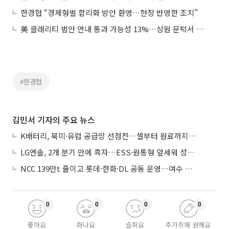
한경협 “경제형벌 합리화 방안 환영…현장 반영한 조치”
美 클래리티 법안 연내 통과 가능성 13%…상원 문턱서 제동
#한경협
김민서 기자의 주요 뉴스
K배터리, 북미·유럽 공급망 선점전…셀부터 원료까지 현지화
LG엔솔, 2개 분기 만에 흑자…ESS·원통형 앞세워 성장 가속
NCC 139만t 줄이고 롯데·한화·DL 공동 운영…여수 1호 본궤도
0
0
0
0
좋아요
화나요
슬퍼요
추가취재 원해요