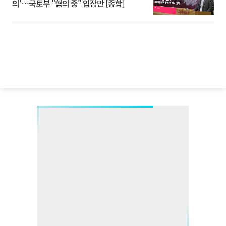
의'⋯국토부 "협의 중" 입장만 [종합]