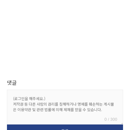
댓글
0 / 300