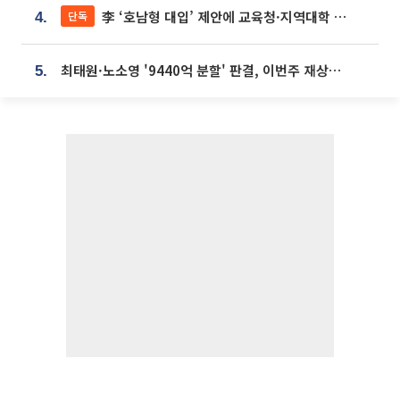
李 ‘호남형 대입’ 제안에 교육청·지역대학 서·논술형 입시 연계 '착수'
단독
4.
최태원·노소영 '9440억 분할' 판결, 이번주 재상고 여부 주목
5.