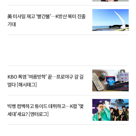
美 미사일 재고 ‘빨간불’…K방산 북미 진출
기대
KBO 폭염 '여름방학' 끝…프로야구 갈 길
멀다 [해시태그]
빅뱅 컴백하고 튜이드 데뷔하고⋯K팝 '몇
세대'세요? [엔터로그]