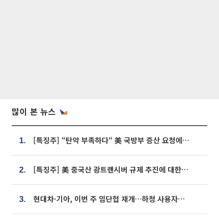
많이 본 뉴스
[특징주] “탄약 부족하다“ 美 국방부 증산 요청에⋯국내 방산주 급등세
1.
[특징주] 美 중국산 광트랜시버 규제 추진에 대한광통신 등 광통신株 강세
2.
현대차·기아, 이번 주 임단협 재개…하청 사용자성 재심도 ‘변수’
3.