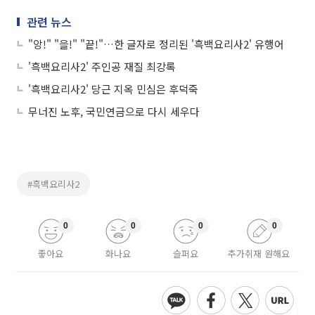
관련 뉴스
"앙!" "을!" "끝!"…한 글자로 정리된 '흑백요리사2' 유행어
'흑백요리사2' 주인공 재질 최강록
'흑백요리사2' 당근 지옥 민심은 후덕죽
무너진 노후, 국민연금으로 다시 세우다
#흑백요리사2
0
0
0
0
좋아요
화나요
슬퍼요
추가취재 원해요