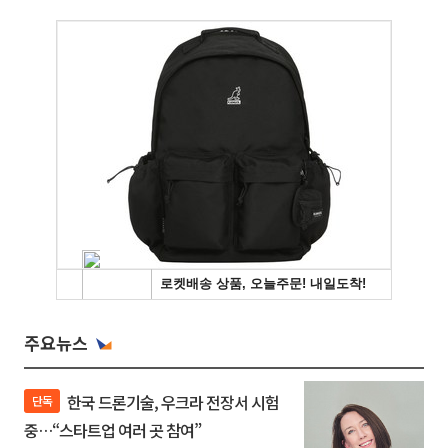
주요뉴스
한국 드론기술, 우크라 전장서 시험
단독
중…“스타트업 여러 곳 참여”