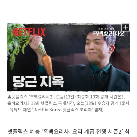
▲넷플릭스 '흑백요리사2', 오늘(13일) 최종화 13화 공개 시간은?,
흑백요리사2 13화 넷플릭스 공개시간, 오늘(13일) 우승자 공개 (출처
=유튜브 채널 ' Netflix Korea 넷플릭스 코리아' 캡처)
넷플릭스 예능 ‘흑백요리사: 요리 계급 전쟁 시즌2’ 최