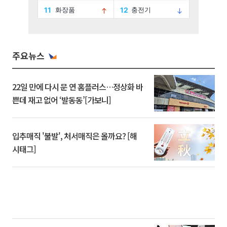
주요뉴스
22일 만에 다시 문 연 홈플러스…정상화 바
쁜데 재고 없어 ‘발동동’[가보니]
입추매직 '불발', 처서매직은 올까요? [해
시태그]