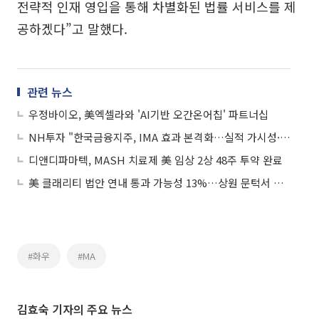
전략적 인재 영입을 통해 차별화된 법률 서비스를 제
공하겠다”고 말했다.
관련 뉴스
우정바이오, 美엑셀라와 'AI기반 오간온어칩' 파트너십
NH투자 "한국금융지주, IMA 효과 본격화…실적 가시성·배당 기대"
디앤디파마텍, MASH 치료제 美 임상 2상 48주 투약 완료
美 클래리티 법안 연내 통과 가능성 13%…상원 문턱서 제동
#화우
#MA
김효숙 기자의 주요 뉴스