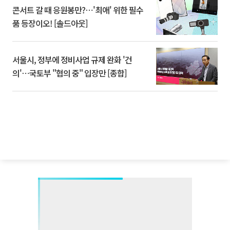
콘서트 갈 때 응원봉만?⋯'최애' 위한 필수
품 등장이오! [솔드아웃]
서울시, 정부에 정비사업 규제 완화 '건
의'⋯국토부 "협의 중" 입장만 [종합]