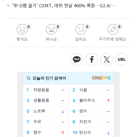
‘中 D램 굴기’ CXMT, 데뷔 첫날 466% 폭등…G2 AI 패권 ‘쩐의 전쟁’
0
0
0
0
좋아요
화나요
슬퍼요
추가취재 원해요