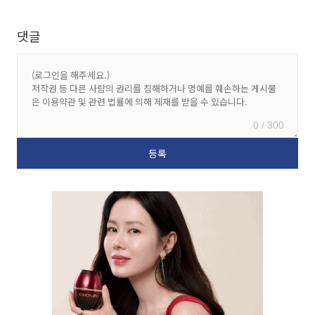
댓글
0 / 300