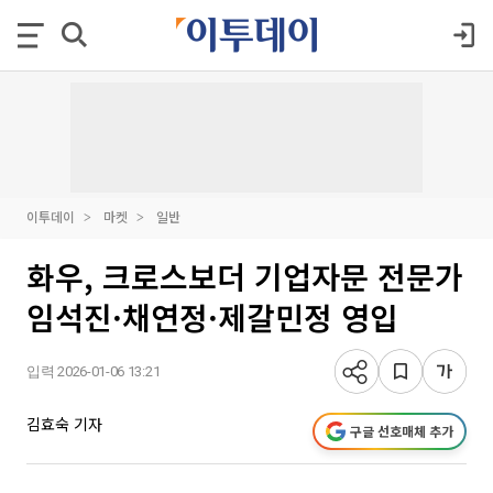
이투데이
마켓
일반
화우, 크로스보더 기업자문 전문가
임석진·채연정·제갈민정 영입
입력 2026-01-06 13:21
김효숙 기자
구글 선호매체 추가