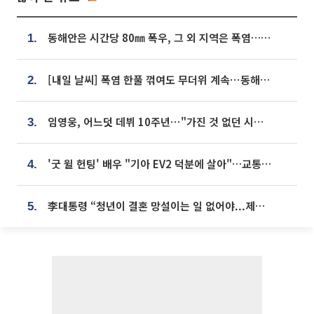
동해안은 시간당 80㎜ 폭우, 그 외 지역은 폭염…‘극과 극 날씨’
1.
[내일 날씨] 폭염 한풀 꺾여도 무더위 계속⋯동해안 이틀 연속 비
2.
임영웅, 어느덧 데뷔 10주년⋯"가진 것 없던 시절, 내 앞엔 20명의 팬뿐"
3.
'굿 윌 헌팅' 배우 "기아 EV2 덕분에 살아"…교통사고 후 안전성 극찬
4.
李대통령 “청년이 결혼 망설이는 일 없어야...제도상 불이익 조사”
5.