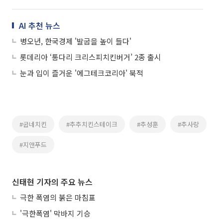
AI 추천 뉴스
병오년, 한국경제 '발굽을 높이 들다'
롯데리아 ‘통다리 크리스피치킨버거’ 2종 출시
눈과 입이 즐거운 '에그테크코리아' 북적
#굽네치킨
#추추치킨스테이크
#추성훈
#추사랑
#지앤푸드
신태현 기자의 주요 뉴스
극한 폭염의 붉은 마침표
'극한폭염' 막바지 기승