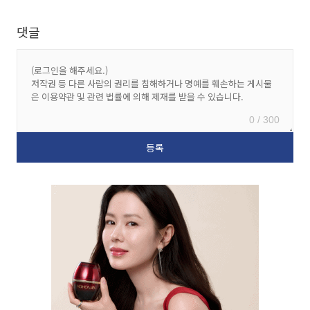
댓글
0 / 300