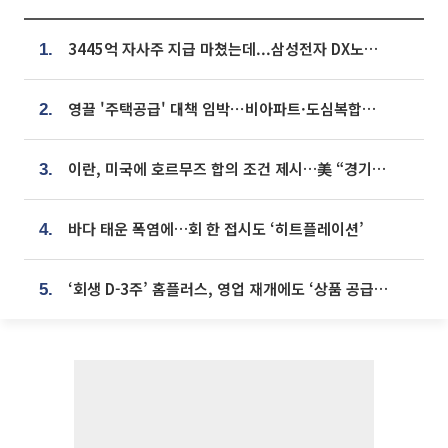
3445억 자사주 지급 마쳤는데...삼성전자 DX노조, 뒤늦은 '떼쓰기 집회'
1.
영끌 '주택공급' 대책 임박⋯비아파트·도심복합까지 총동원
2.
이란, 미국에 호르무즈 합의 조건 제시…美 “경기 아직 안 끝나” [종합]
3.
바다 태운 폭염에…회 한 접시도 ‘히트플레이션’
4.
‘회생 D-3주’ 홈플러스, 영업 재개에도 ‘상품 공급망’ 복구가 생존 관건
5.