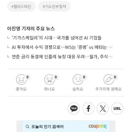
#헬러스타인
#기소인부절차
이진영 기자의 주요 뉴스
‘기가스케일러’의 시대…국가를 넘어선 AI 기업들
AI 투자에서 수익 경쟁으로⋯MS는 ‘증명’ vs 메타는 ‘숙제’
연준 금리 동결에 인플레 늦장 대응 우려…월가, 주식도 채권도 던졌다
0
0
0
0
좋아요
화나요
슬퍼요
추가취재 원해요