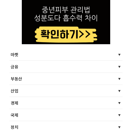
마켓
금융
부동산
산업
경제
국제
정치