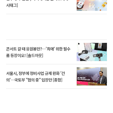
시태그]
콘서트 갈 때 응원봉만?⋯'최애' 위한 필수
품 등장이오! [솔드아웃]
서울시, 정부에 정비사업 규제 완화 '건
의'⋯국토부 "협의 중" 입장만 [종합]