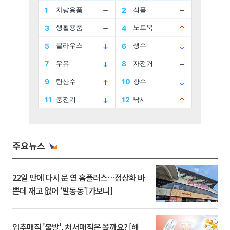
주요뉴스
22일 만에 다시 문 연 홈플러스…정상화 바
쁜데 재고 없어 ‘발동동’[가보니]
입추매직 '불발', 처서매직은 올까요? [해