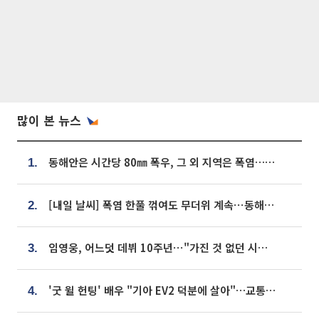
많이 본 뉴스
동해안은 시간당 80㎜ 폭우, 그 외 지역은 폭염…‘극과 극 날씨’
1.
[내일 날씨] 폭염 한풀 꺾여도 무더위 계속⋯동해안 이틀 연속 비
2.
임영웅, 어느덧 데뷔 10주년⋯"가진 것 없던 시절, 내 앞엔 20명의 팬뿐"
3.
'굿 윌 헌팅' 배우 "기아 EV2 덕분에 살아"…교통사고 후 안전성 극찬
4.