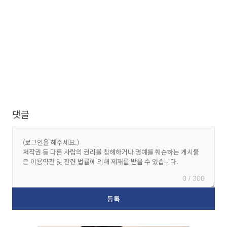
댓글
0 / 300