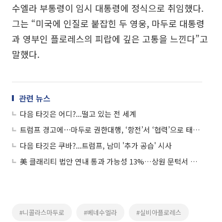
수엘라 부통령이 임시 대통령에 정식으로 취임했다.
그는 “미국에 인질로 붙잡힌 두 영웅, 마두로 대통령
과 영부인 플로레스의 피랍에 깊은 고통을 느낀다”고
말했다.
관련 뉴스
다음 타깃은 어디?...떨고 있는 전 세계
트럼프 경고에⋯마두로 권한대행, ‘항전’서 ‘협력’으로 태세 전환
다음 타깃은 쿠바?...트럼프, 남미 '추가 공습' 시사
美 클래리티 법안 연내 통과 가능성 13%…상원 문턱서 제동
#니콜라스마두로
#베네수엘라
#실비아플로레스