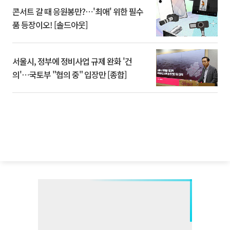
콘서트 갈 때 응원봉만?⋯'최애' 위한 필수
품 등장이오! [솔드아웃]
서울시, 정부에 정비사업 규제 완화 '건
의'⋯국토부 "협의 중" 입장만 [종합]