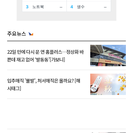
주요뉴스
22일 만에 다시 문 연 홈플러스…정상화 바
쁜데 재고 없어 ‘발동동’[가보니]
입추매직 '불발', 처서매직은 올까요? [해
시태그]