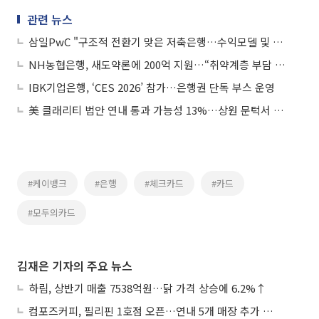
관련 뉴스
삼일PwC "구조적 전환기 맞은 저축은행…수익모델 및 역할 재정의해야"
NH농협은행, 새도약론에 200억 지원…“취약계층 부담 경감”
IBK기업은행, ‘CES 2026’ 참가…은행권 단독 부스 운영
美 클래리티 법안 연내 통과 가능성 13%…상원 문턱서 제동
#케이뱅크
#은행
#체크카드
#카드
#모두의카드
김재은 기자의 주요 뉴스
하림, 상반기 매출 7538억원…닭 가격 상승에 6.2%↑
컴포즈커피, 필리핀 1호점 오픈…연내 5개 매장 추가 출점