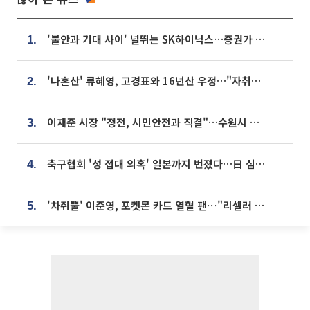
'불안과 기대 사이' 널뛰는 SK하이닉스…증권가 "HBM4·LTA 기반 펀터멘털 견고"
1.
'나혼산' 류혜영, 고경표와 16년산 우정…"자취방서 부모님과 마주쳐"
2.
이재준 시장 "정전, 시민안전과 직결"…수원시 비상대응체계 가동
3.
축구협회 '성 접대 의혹' 일본까지 번졌다…日 심판 실명 공개
4.
'차쥐뿔' 이준영, 포켓몬 카드 열혈 팬⋯"리셀러 처단할 것"
5.