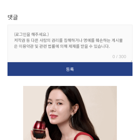
댓글
0 / 300