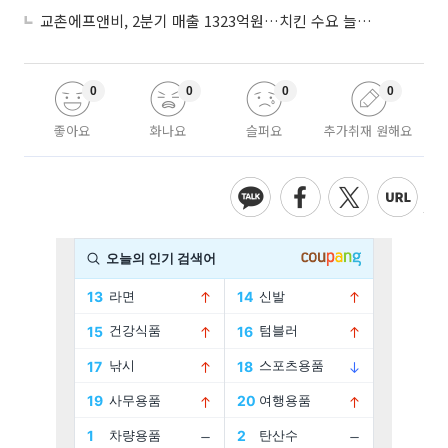
교촌에프앤비, 2분기 매출 1323억원…치킨 수요 늘며 4.9%↑
0
0
0
0
좋아요
화나요
슬퍼요
추가취재 원해요