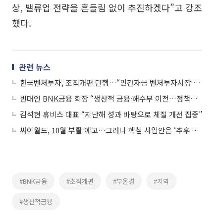
상, 밸류업 전략을 흔들림 없이 추진하겠다”고 강조
했다.
관련 뉴스
한국벤처투자, 조직개편 단행…“민간자금 벤처투자시장 참여 확대”
빈대인 BNK금융 회장 “생산적 금융·해수부 이전…정책에서 기회 찾아야”
김석현 휴비스 대표 “지난해 성과 바탕으로 체질 개선 집중”
싸이월드, 10월 부활 예고…그러나 핵심 사업안은 ‘추후 공개’
#BNK금융
#조직개편
#부울경
#지역
#생산적금융