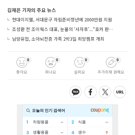
김재은 기자의 주요 뉴스
현대이지웰, 서대문구 자립준비청년에 2000만원 지원
조성환 전 조이웍스 대표, 눈물의 ‘사자후’...“호카 판권 탈취 노린 경쟁사가 기획·폭행 유도”
남양유업, 소아뇌전증 가족 2박3일 희망캠프 개최
0
0
0
0
좋아요
화나요
슬퍼요
추가취재 원해요