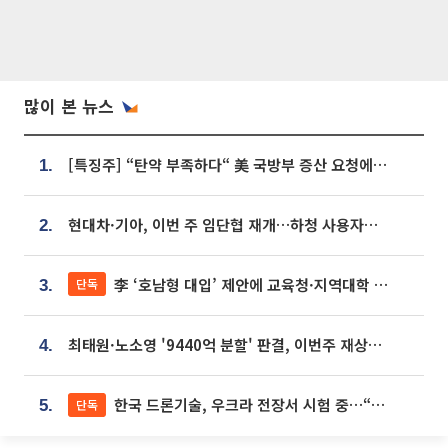
많이 본 뉴스
[특징주] “탄약 부족하다“ 美 국방부 증산 요청에⋯국내 방산주 급등세
1.
현대차·기아, 이번 주 임단협 재개…하청 사용자성 재심도 ‘변수’
2.
李 ‘호남형 대입’ 제안에 교육청·지역대학 서·논술형 입시 연계 '착수'
단독
3.
최태원·노소영 '9440억 분할' 판결, 이번주 재상고 여부 주목
4.
한국 드론기술, 우크라 전장서 시험 중…“스타트업 여러 곳 참여”
단독
5.