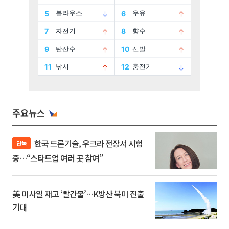
주요뉴스
한국 드론기술, 우크라 전장서 시험
단독
중…“스타트업 여러 곳 참여”
美 미사일 재고 ‘빨간불’…K방산 북미 진출
기대