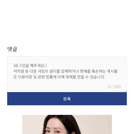
댓글
0 / 300