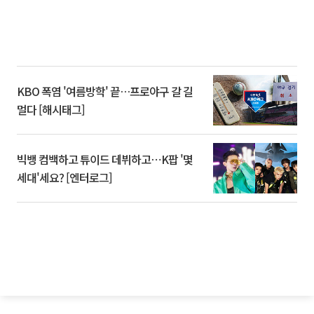
KBO 폭염 '여름방학' 끝…프로야구 갈 길
멀다 [해시태그]
빅뱅 컴백하고 튜이드 데뷔하고⋯K팝 '몇
세대'세요? [엔터로그]