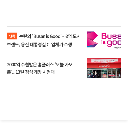
논란의 'Busan is Good'…8억 도시
단독
브랜드, 용산 대통령실 CI 업체가 수행
2000억 수혈받은 홈플러스 ‘오늘 가오
픈’...13일 정식 개장 시험대