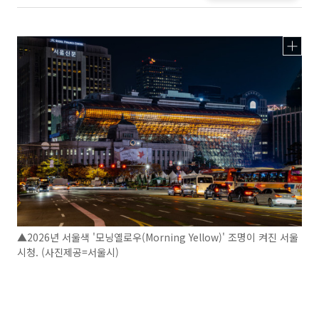
▲2026년 서울색 '모닝옐로우(Morning Yellow)' 조명이 켜진 서울
시청. (사진제공=서울시)