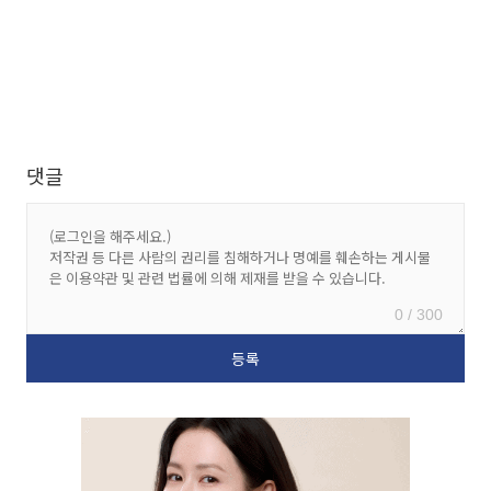
댓글
0 / 300