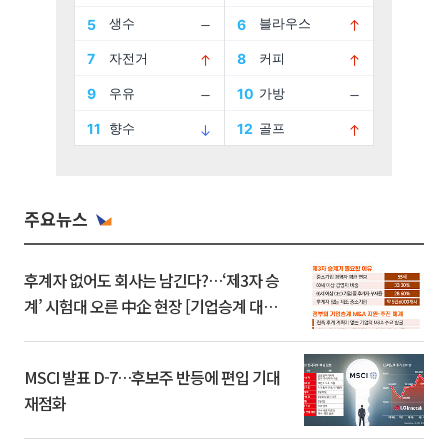
주요뉴스
후계자 없어도 회사는 남긴다?…‘제3자 승
계’ 시험대 오른 中企 현장 [기업승계 대전
환]
MSCI 발표 D-7…후보주 반등에 편입 기대
재점화