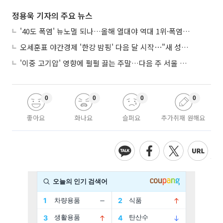
정용욱 기자의 주요 뉴스
'40도 폭염' 뉴노멀 되나…올해 열대야 역대 1위·폭염일수 평년 3배 넘어
오세훈표 야간경제 '한강 밤핑' 다음 달 시작⋯"새 성장동력 만들 것"
'이중 고기압' 영향에 펄펄 끓는 주말…다음 주 서울 포함 서쪽이 더 덥다
0
0
0
0
좋아요
화나요
슬퍼요
추가취재 원해요