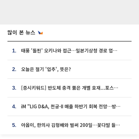
많이 본 뉴스
태풍 '돌핀' 오키나와 접근…일본기상청 경로 업데이트
1.
오늘은 절기 '입추', 뜻은?
2.
[증시키워드] 반도체 충격 뚫은 개별 호재...포스코퓨처엠·에코프로·한화솔루션 '눈길'
3.
iM "LIG D&A, 천궁-II 매출 하반기 회복 전망…방산 톱픽 유지"
4.
아옳이, 한의사 김형배와 벌써 200일⋯꽃다발 들고 "프러포즈 아냐"
5.