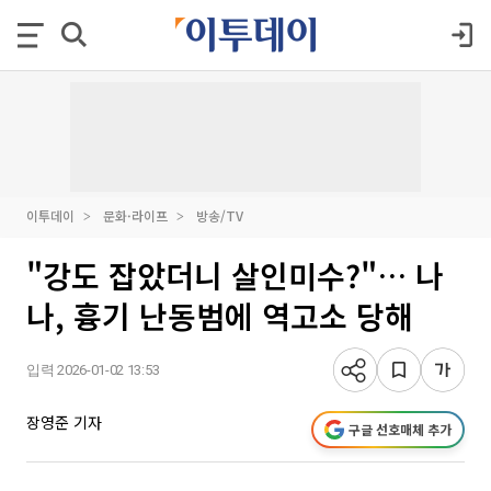
이투데이
문화·라이프
방송/TV
"강도 잡았더니 살인미수?"… 나
나, 흉기 난동범에 역고소 당해
입력 2026-01-02 13:53
장영준 기자
구글 선호매체 추가