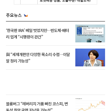
주요뉴스
‘한국판 IRA’ 베일 벗었지만…반도체·배터
리 업계 “시행령이 관건”
與 “세제개편안 다양한 목소리 수렴…이달
말 정리 가능성”
블룸버그 “레버리지 거품 빠진 코스피, 변
동성 최악 국면 지났을 가능성”