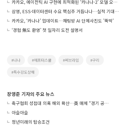
카카오, 에이전틱 AI 구현에 최적화된 ‘카나나-2’ 모델 오픈소스 공개
삼영, ESS·데이터센터 수요 핵심주 거듭나나…실적 기대 고조
카카오, ‘카나나’ 업데이트…채팅방 AI 단체사진도 '뚝딱'
‘경험 無도 환영’ 첫 일자리 도전 설명서
#나나
#애프터스쿨
#써브라임
#구리
#특수강도상해
장영준 기자의 주요 뉴스
축구협회 성접대 의혹 해외 확산…英 매체 “경기 공정성 의문”
아슬아슬
청년미래의 탑승조건