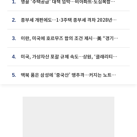
영끌 '주택공급' 대책 임박⋯비아파트·도심복합까지 총동원
1.
종부세 개편에도…1·3주택 종부세 격차 2028년부터 확대
2.
이란, 미국에 호르무즈 합의 조건 제시…美 “경기 아직 안 끝나” [종합]
3.
미국, 가상자산 포괄 규제 속도…상원, ‘클래리티법’ 9월 절차투표 추진
4.
맥북 품은 삼성에 ‘중국산’ 맹추격⋯커지는 노트북 OLED 시장
5.