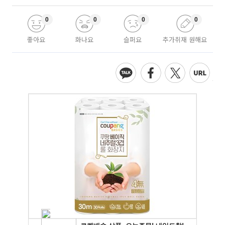
0
0
0
0
좋아요
화나요
슬퍼요
추가취재 원해요