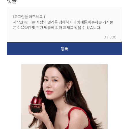
댓글
0 / 300