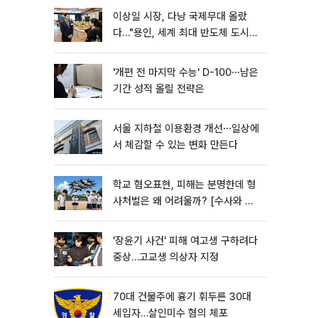
이상일 시장, 다낭 국제무대 올랐
다…"용인, 세계 최대 반도체 도시
된다"
'개편 전 마지막 수능' D-100⋯남은
기간 성적 올릴 전략은
서울 지하철 이용환경 개선⋯일상에
서 체감할 수 있는 변화 만든다
학교 혐오표현, 피해는 분명한데 형
사처벌은 왜 어려울까? [수사와 재
판]
'장윤기 사건' 피해 여고생 구하려다
중상…고교생 의상자 지정
70대 건물주에 흉기 휘두른 30대
세입자…살인미수 혐의 체포