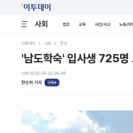
사회
법조
교육
사건/사고
노동/취
이투데이
사회
전국
'남도학숙' 입사생 725
입력 2026-01-02 08:46
한승하 기자
구독