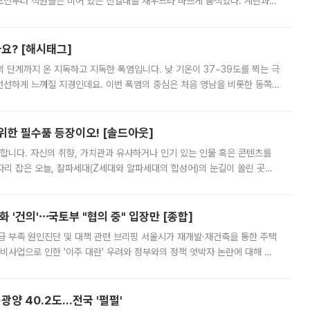
오전부터 직원들은 비어 있는 진열대를 채우느라 바쁘게 움직였다. 계란과
리를 잡기 시작했지만, 매장 곳곳엔 여전히 텅 빈 매대가 먼저 눈에 들어왔
까요? [해시태그]
’의 단계까지 온 지독하고 지독한 폭염입니다. 낮 기온이 37~39도를 찍는 극
 선선하게 느껴질 지경인데요. 이번 폭염의 중심은 처음 영남을 비롯한 동쪽
 북서풍이 산맥을 넘어 영남 쪽으로 내려오면서 뜨겁고 건조해졌는데요.
 위한 필수품 등장이오! [솔드아웃]
합니다. 자신의 취향, 가치관과 유사하거나 인기 있는 인물 혹은 콘텐츠를
'가 자리 잡은 오늘, 잘파세대(Z세대와 알파세대의 합성어)의 눈길이 쏠린 곳은
리는 공연장. 응원봉만큼이나 눈에 띄는 게 있습니다. 공연이 시작되기
 '건의'⋯국토부 "협의 중" 입장만 [종합]
급 부족 원인진단 및 대책 관련 브리핑 서울시가 재개발·재건축을 통한 주택
비사업으로 인한 '이주 대란' 우려와 정부와의 정책 엇박자 논란에 대해 정
실장은 2031년까지 31만 가구 착공 목표에 차질이 없다는 입장이나,
·광양 40.2도…전국 '펄펄'