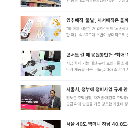
연 홈플러스 서울월드컵경기장점. 7일 
우유, 과일 같은 신선식품이 차근차근 자
입추매직 '불발', 처서매직은 올
“와 이제 시원한 거 같아” 단체 ‘뇌손상
한 더위 속 30도대 초반이 상대적으로
지역에 있었습니다. 7월 말에는 서풍과
콘서트 갈 때 응원봉만?⋯'최애'
지금 화제 되는 패션·뷰티 트렌드를 소개
따라 제품을 사는 '디토(Ditto) 소비
어디일까요? 아이돌 콘서트 시작을 기다
서울시, 정부에 정비사업 규제 완화
명노준 주택실장, 재개발·재건축 주택공
공급 확대 방침을 거듭 강조한 가운데 정
면 반박하고 나섰다. 명노준 서울시 주택
서울 40도 찍더니 하남 40.8도