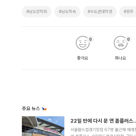
#남도장학회
#남도학숙
#수도권대학생
#광주
0
0
좋아요
화나요
주요 뉴스
22일 만에 다시 문 연 홈플러스
서울월드컵경기장점 67명 출근해 재개점 