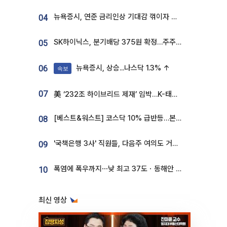
뉴욕증시, 연준 금리인상 기대감 꺾이자 상승...S&P500 사상 최고치 [종합]
04
SK하이닉스, 분기배당 375원 확정…주주환원책 9월로 앞당겨 발표
05
뉴욕증시, 상승...나스닥 1.3% ↑
06
속보
07
美 ‘232조 하이브리드 제재’ 임박…K-태양광, 불확실성 털고 날개 다나
[베스트&워스트] 코스닥 10% 급반등…본느, 최대주주 변경 기대에 270% 폭등
08
'국책은행 3사' 직원들, 다음주 여의도 거리 나서는 까닭은
09
폭염에 폭우까지⋯낮 최고 37도ㆍ동해안 강한 비 [날씨]
10
최신 영상