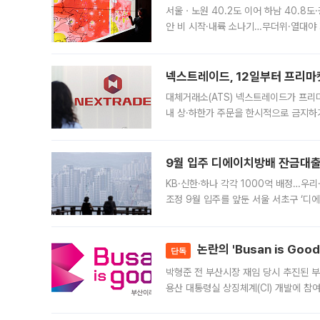
서울ㆍ노원 40.2도 이어 하남 40.8도
안 비 시작·내륙 소나기…무더위·열대야 
에서도 40도를 웃도는 기온이 관측됐다
의 극심한
넥스트레이드, 12일부터 프리마
대체거래소(ATS) 넥스트레이드가 프리
내 상·하한가 주문을 한시적으로 금지하
가 체결 사례와 관련해 설명자료를 내고
9월 입주 디에이치방배 잔금대출
KB·신한·하나 각각 1000억 배정…우
조정 9월 입주를 앞둔 서울 서초구 ‘디
은행과 NH농협은행도 대출 취급을 검토
민은행
논란의 'Busan is Go
단독
박형준 전 부산시장 재임 당시 추진된 부산
용산 대통령실 상징체계(CI) 개발에 참
도시브랜드 사업이 공개 이후 시민 공감