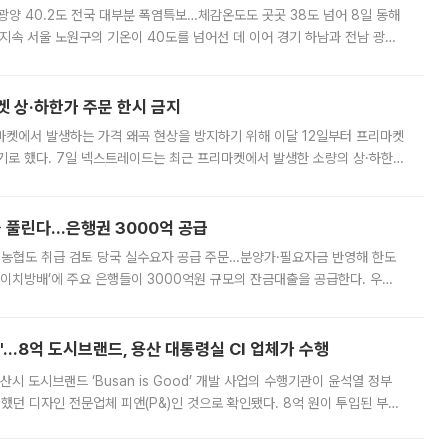
·광양 40.2도 전국 대부분 폭염특보…체감온도도 곳곳 38도 넘어 8일 동해
지속 서울 노원구의 기온이 40도를 넘어선 데 이어 경기 하남과 전남 광양
. 전국 대부분 지역에 폭염특보가 내려진 가운데 곳곳에서 39~40도 안팎
켓 상·하한가 주문 한시 금지
마켓에서 발생하는 가격 왜곡 현상을 방지하기 위해 이달 12일부터 프리마켓
기로 했다. 7일 넥스트레이드는 최근 프리마켓에서 발생한 소량의 상·하한
, 주문 오류로 인한 가격 급등락을 최소화하기 위한 비상 대응방안을 발표
 풀린다…은행권 3000억 공급
리·농협도 취급 검토 당국 실수요자 공급 주문…분양가·필요자금 반영해 한도
에이치방배’에 주요 은행들이 3000억원 규모의 잔금대출을 공급한다. 우리
하고 있어 향후 공급 규모가 늘어날 전망이다. 7일 금융권에 따르면 KB국
od'…8억 도시브랜드, 용산 대통령실 CI 업체가 수행
시 도시브랜드 ‘Busan is Good’ 개발 사업의 수행기관이 윤석열 정부
여했던 디자인 전문업체 피앤(P&)인 것으로 확인됐다. 8억 원이 투입된 부산
 부족과 디자인 정체성 논란에 휩싸였던 만큼, 사업 선정 과정과 결과물에