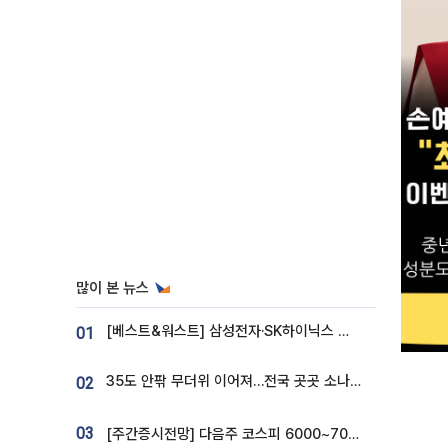
많이 본 뉴스
[베스트&워스트] 삼성전자·SK하이닉스 밀린 한 주…상상인증권은 85% 급등
01
35도 안팎 무더위 이어져…전국 곳곳 소나기 [오늘 날씨]
02
03
[주간증시전망] 다음주 코스피 6000~7000⋯“外人 수급은 정책이 변수”