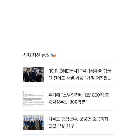
사회 최신 뉴스
[K·IP ‘ONE’터치] “불법복제물 링크
만 걸어도 처벌 가능” 개정 저작권
법 어떻게 바뀌었나
추미애 "소방인건비 1조1000억 중
중앙정부는 800억뿐"
이남오 함평군수, 군공항 소음피해
함평 보상 요구