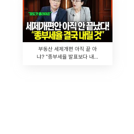
부동산 세제개편 아직 끝 아
냐? "종부세율 발표보다 내릴
것" 장기거주·양도세 전망 I 집
땅지성 I 김인만, 진미윤