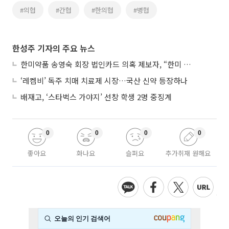
#의협
#간협
#한의협
#병협
한성주 기자의 주요 뉴스
한미약품 송영숙 회장 법인카드 의혹 제보자, “한미 잘 되기 바라는 마음”
‘레켐비’ 독주 치매 치료제 시장…국산 신약 등장하나
배재고, ‘스타벅스 가야지’ 선창 학생 2명 중징계
0
0
0
0
좋아요
화나요
슬퍼요
추가취재 원해요