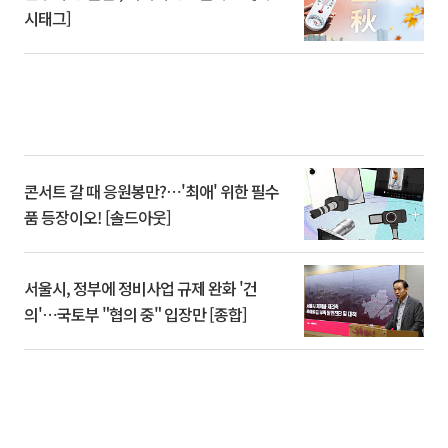
시태그]
콘서트 갈 때 응원봉만?⋯'최애' 위한 필수
품 등장이오! [솔드아웃]
서울시, 정부에 정비사업 규제 완화 '건
의'⋯국토부 "협의 중" 입장만 [종합]