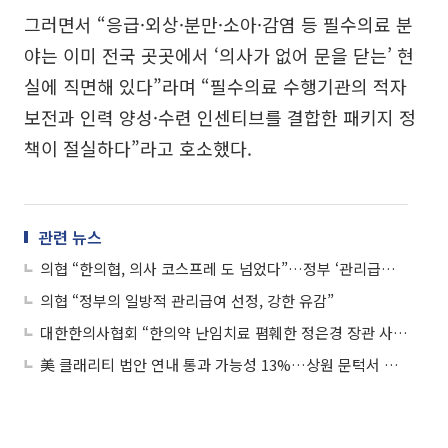
그러면서 “응급·외상·분만·소아·감염 등 필수의료 분
야는 이미 전국 곳곳에서 ‘의사가 없어 문을 닫는’ 현
실에 직면해 있다”라며 “필수의료 수행기관의 적자
보전과 인력 양성·수련 인센티브를 결합한 패키지 정
책이 절실하다”라고 호소했다.
관련 뉴스
의협 “한의협, 의사 코스프레 도 넘었다”…정부 ‘관리급여’에 강력 대응
의협 “정부의 일방적 관리급여 선정, 강한 유감”
대한한의사협회 “한의약 난임치료 폄훼한 정은경 장관 사과하라”
美 클래리티 법안 연내 통과 가능성 13%…상원 문턱서 제동