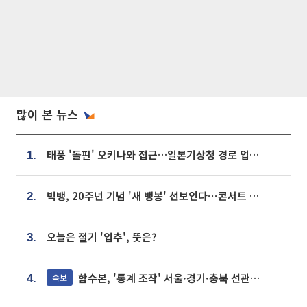
많이 본 뉴스
태풍 '돌핀' 오키나와 접근…일본기상청 경로 업데이트
1.
빅뱅, 20주년 기념 '새 뱅봉' 선보인다⋯콘서트 앞두고 팝업 개최
2.
오늘은 절기 '입추', 뜻은?
3.
합수본, '통계 조작' 서울·경기·충북 선관위 등 추가 압수수색
속보
4.