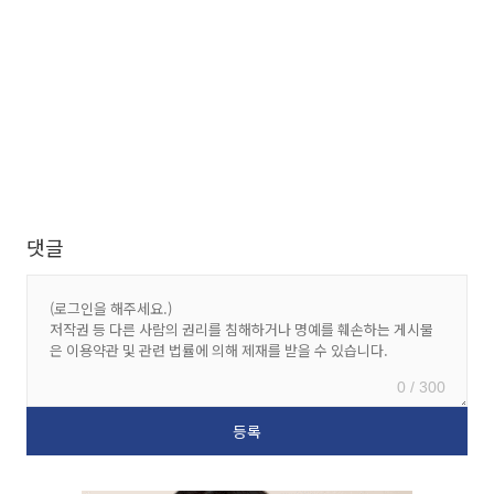
댓글
0 / 300