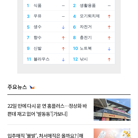
주요뉴스
22일 만에 다시 문 연 홈플러스…정상화 바
쁜데 재고 없어 ‘발동동’[가보니]
입추매직 '불발', 처서매직은 올까요? [해