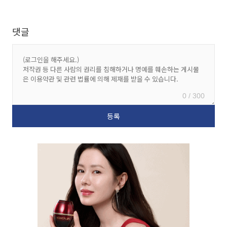
댓글
0 / 300