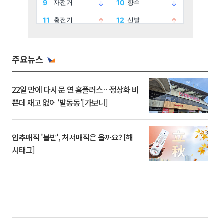
주요뉴스
22일 만에 다시 문 연 홈플러스…정상화 바
쁜데 재고 없어 ‘발동동’[가보니]
입추매직 '불발', 처서매직은 올까요? [해
시태그]