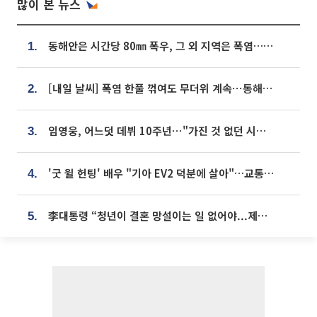
많이 본 뉴스
동해안은 시간당 80㎜ 폭우, 그 외 지역은 폭염…‘극과 극 날씨’
1.
[내일 날씨] 폭염 한풀 꺾여도 무더위 계속⋯동해안 이틀 연속 비
2.
임영웅, 어느덧 데뷔 10주년⋯"가진 것 없던 시절, 내 앞엔 20명의 팬뿐"
3.
'굿 윌 헌팅' 배우 "기아 EV2 덕분에 살아"…교통사고 후 안전성 극찬
4.
李대통령 “청년이 결혼 망설이는 일 없어야...제도상 불이익 조사”
5.