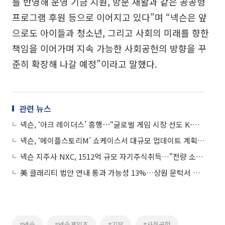
를 반영해 운영 기금 지원, 방문 재활과 같은 공공형
프로그램 후원 등으로 이어지고 있다”며 “넥슨은 앞
으로도 아이들과 청소년, 그리고 사회의 미래를 향한
책임을 이어가며 지속 가능한 사회공헌의 방향을 꾸
준히 확장해 나갈 예정”이라고 말했다.
관련 뉴스
넥슨, ‘아크 레이더스’ 흥행⋯“글로벌 게임 시장 선도 K-게임사로”
넥슨, ‘메이플스토리M’ 쇼케이스서 대규모 업데이트 계획 공개
넥슨 지주사 NXC, 1512억 규모 자기주식취득…"전량 소각"
美 클래리티 법안 연내 통과 가능성 13%…상원 문턱서 제동
#넥슨
#넥슨게임즈
#기부
#사회공헌