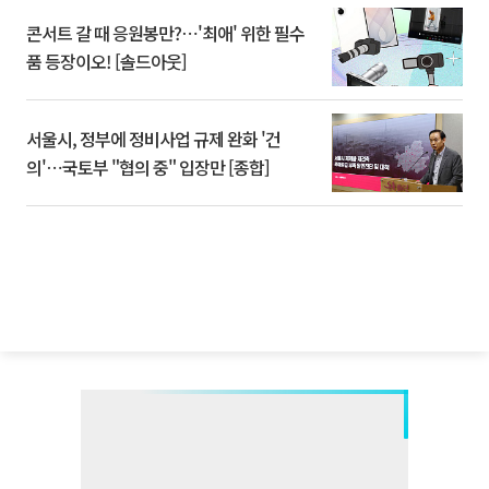
콘서트 갈 때 응원봉만?⋯'최애' 위한 필수
품 등장이오! [솔드아웃]
서울시, 정부에 정비사업 규제 완화 '건
의'⋯국토부 "협의 중" 입장만 [종합]