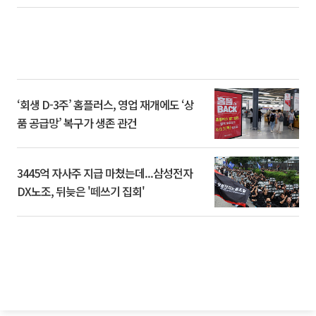
‘회생 D-3주’ 홈플러스, 영업 재개에도 ‘상
품 공급망’ 복구가 생존 관건
3445억 자사주 지급 마쳤는데...삼성전자
DX노조, 뒤늦은 '떼쓰기 집회'