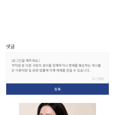
댓글
0 / 300