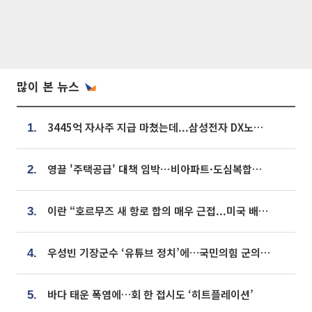
많이 본 뉴스
3445억 자사주 지급 마쳤는데...삼성전자 DX노조, 뒤늦은 '떼쓰기 집회'
1.
영끌 '주택공급' 대책 임박⋯비아파트·도심복합까지 총동원
2.
이란 “호르무즈 새 항로 합의 매우 근접...미국 배상 먼저”
3.
우성빈 기장군수 ‘유튜브 정치’에…국민의힘 군의원들 집단 반발
4.
바다 태운 폭염에…회 한 접시도 ‘히트플레이션’
5.