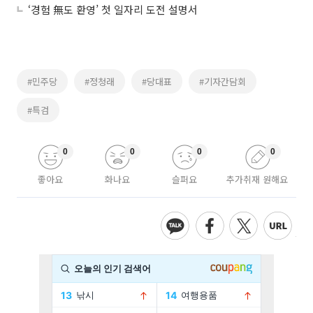
‘경험 無도 환영’ 첫 일자리 도전 설명서
#민주당
#정청래
#당대표
#기자간담회
#특검
0
0
0
0
좋아요
화나요
슬퍼요
추가취재 원해요