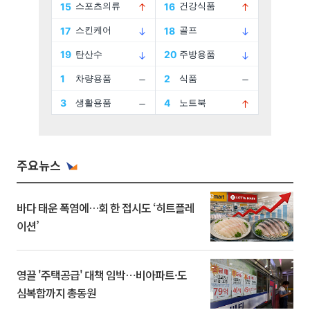
주요뉴스
바다 태운 폭염에…회 한 접시도 ‘히트플레
이션’
영끌 '주택공급' 대책 임박⋯비아파트·도
심복합까지 총동원